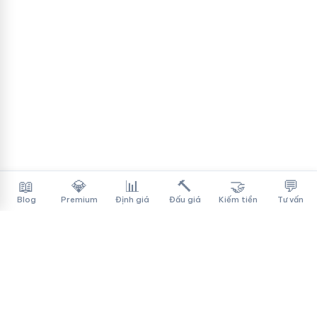
📖
💎
📊
🔨
🤝
💬
Blog
Premium
Định giá
Đấu giá
Kiếm tiền
Tư vấn
Tên Miền Đẳng Cấp
✓
Sàn mua bán tên miền cao cấp cho người Việt