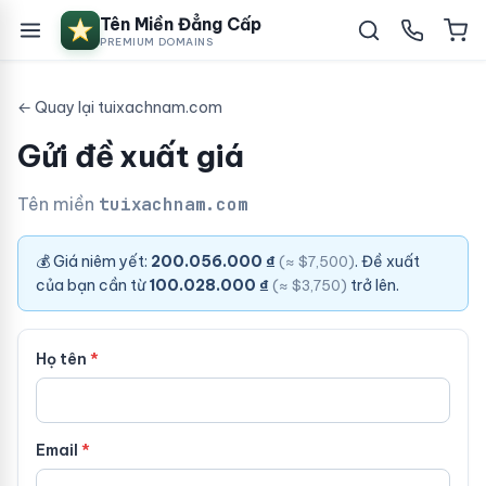
Tên Miền Đẳng Cấp
PREMIUM DOMAINS
← Quay lại tuixachnam.com
Gửi đề xuất giá
Tên miền
tuixachnam.com
💰 Giá niêm yết:
200.056.000 ₫
. Đề xuất
(≈ $7,500)
của bạn cần từ
100.028.000 ₫
trở lên.
(≈ $3,750)
Họ tên
Email