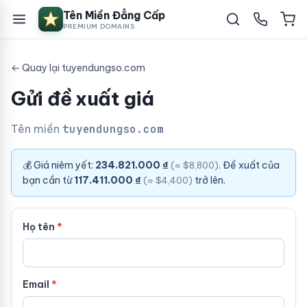
Tên Miền Đẳng Cấp
PREMIUM DOMAINS
← Quay lại tuyendungso.com
Gửi đề xuất giá
Tên miền
tuyendungso.com
💰 Giá niêm yết:
234.821.000 ₫
. Đề xuất của
(≈ $8,800)
bạn cần từ
117.411.000 ₫
trở lên.
(≈ $4,400)
Họ tên
Email