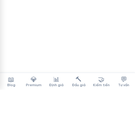
📖
💎
📊
🔨
🤝
💬
Blog
Premium
Định giá
Đấu giá
Kiếm tiền
Tư vấn
Tên Miền Đẳng Cấp
✓
Sàn mua bán tên miền cao cấp cho người Việt