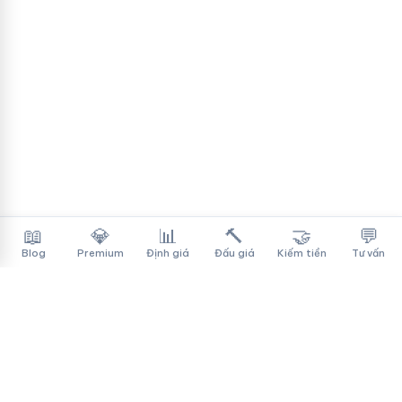
📖
💎
📊
🔨
🤝
💬
Blog
Premium
Định giá
Đấu giá
Kiếm tiền
Tư vấn
Tên Miền Đẳng Cấp
✓
Sàn mua bán tên miền cao cấp cho người Việt