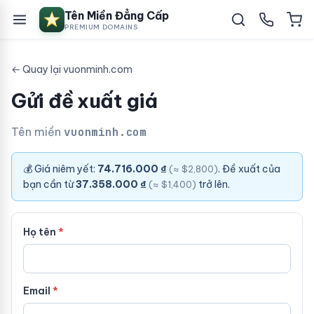
Tên Miền Đẳng Cấp
PREMIUM DOMAINS
← Quay lại vuonminh.com
Gửi đề xuất giá
Tên miền
vuonminh.com
💰 Giá niêm yết:
74.716.000 ₫
. Đề xuất của
(≈ $2,800)
bạn cần từ
37.358.000 ₫
trở lên.
(≈ $1,400)
Họ tên
Email