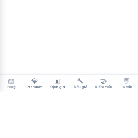
📖
💎
📊
🔨
🤝
💬
Blog
Premium
Định giá
Đấu giá
Kiếm tiền
Tư vấn
Tên Miền Đẳng Cấp
✓
Sàn mua bán tên miền cao cấp cho người Việt