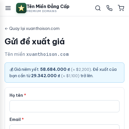
Tên Miền Đẳng Cấp
PREMIUM DOMAINS
← Quay lại xuanthoison.com
Gửi đề xuất giá
Tên miền
xuanthoison.com
💰 Giá niêm yết:
58.684.000 ₫
. Đề xuất của
(≈ $2,200)
bạn cần từ
29.342.000 ₫
trở lên.
(≈ $1,100)
Họ tên
Email