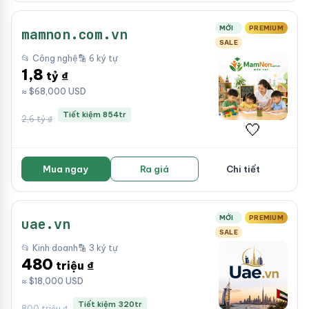
MỚI
PREMIUM
mamnon.com.vn
SALE
📂 Công nghệ
🔡 6 ký tự
1,8
tỷ ₫
≈ $68,000 USD
Tiết kiệm 854tr
2,6 tỷ ₫
🤍
Mua ngay
Ra giá
Chi tiết
MỚI
PREMIUM
uae.vn
SALE
📂 Kinh doanh
🔡 3 ký tự
480
triệu ₫
≈ $18,000 USD
Tiết kiệm 320tr
800 triệu ₫