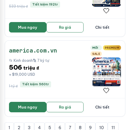
Tiết kiệm 192tr
533 triệu ₫
🤍
Mua ngay
Ra giá
Chi tiết
MỚI
PREMIUM
america.com.vn
SALE
📂 Kinh doanh
🔡 7 ký tự
506
triệu ₫
≈ $19,000 USD
Tiết kiệm 560tr
1 tỷ ₫
🤍
Mua ngay
Ra giá
Chi tiết
1
2
3
4
5
6
7
8
9
10
11