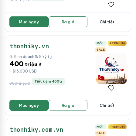
🤍
Mua ngay
Ra giá
Chi tiết
MỚI
PREMIUM
thonhiky.vn
SALE
📂 Kinh doanh
🔡 8 ký tự
400
triệu ₫
≈ $15,000 USD
Tiết kiệm 400tr
800 triệu ₫
🤍
Mua ngay
Ra giá
Chi tiết
MỚI
PREMIUM
thonhiky.com.vn
SALE