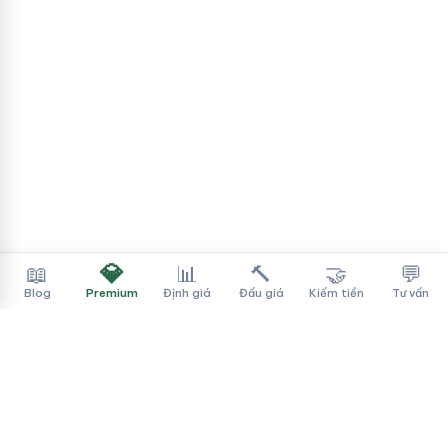
💎
📖
📊
🔨
🤝
💬
Blog
Premium
Định giá
Đấu giá
Kiếm tiền
Tư vấn
Tên Miền Đẳng Cấp
✓
Sàn mua bán tên miền cao cấp cho người Việt