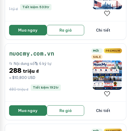
Tiết kiệm 533tr
1 tỷ ₫
🤍
Mua ngay
Ra giá
Chi tiết
MỚI
PREMIUM
nuocmy.com.vn
SALE
📂 Nội dung số
🔡 6 ký tự
288
triệu ₫
≈ $10,800 USD
Tiết kiệm 192tr
480 triệu ₫
🤍
Mua ngay
Ra giá
Chi tiết