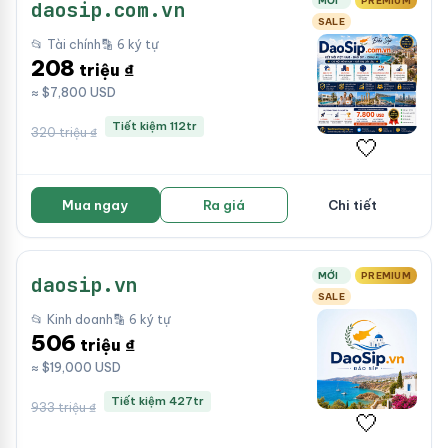
MỚI
PREMIUM
daosip.com.vn
SALE
📂 Tài chính
🔡 6 ký tự
208
triệu ₫
≈ $7,800 USD
Tiết kiệm 112tr
320 triệu ₫
🤍
Mua ngay
Ra giá
Chi tiết
MỚI
PREMIUM
daosip.vn
SALE
📂 Kinh doanh
🔡 6 ký tự
506
triệu ₫
≈ $19,000 USD
Tiết kiệm 427tr
933 triệu ₫
🤍