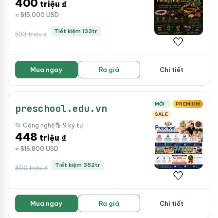
400
triệu ₫
≈ $15,000 USD
Tiết kiệm 133tr
533 triệu ₫
🤍
Mua ngay
Ra giá
Chi tiết
MỚI
PREMIUM
preschool.edu.vn
SALE
📂 Công nghệ
🔡 9 ký tự
448
triệu ₫
≈ $16,800 USD
Tiết kiệm 352tr
800 triệu ₫
🤍
Mua ngay
Ra giá
Chi tiết