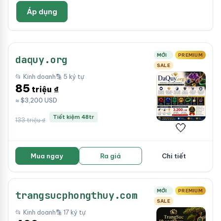
Áp dụng
MỚI
PREMIUM
daquy.org
SALE
📂 Kinh doanh
🔡 5 ký tự
85
triệu ₫
≈ $3,200 USD
Tiết kiệm 48tr
133 triệu ₫
🤍
Mua ngay
Ra giá
Chi tiết
MỚI
PREMIUM
trangsucphongthuy.com
SALE
📂 Kinh doanh
🔡 17 ký tự