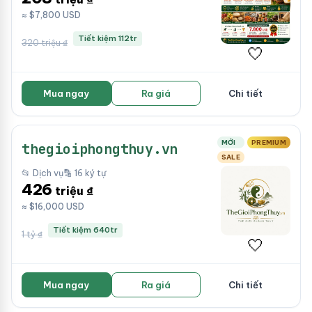
≈ $7,800 USD
Tiết kiệm 112tr
320 triệu ₫
🤍
Mua ngay
Ra giá
Chi tiết
MỚI
PREMIUM
thegioiphongthuy.vn
SALE
📂 Dịch vụ
🔡 16 ký tự
426
triệu ₫
≈ $16,000 USD
Tiết kiệm 640tr
1 tỷ ₫
🤍
Mua ngay
Ra giá
Chi tiết