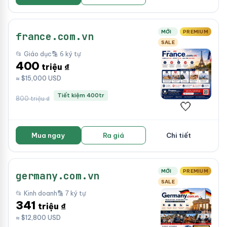
MỚI
PREMIUM
france.com.vn
SALE
📂 Giáo dục
🔡 6 ký tự
400
triệu ₫
≈ $15,000 USD
Tiết kiệm 400tr
800 triệu ₫
🤍
Mua ngay
Ra giá
Chi tiết
MỚI
PREMIUM
germany.com.vn
SALE
📂 Kinh doanh
🔡 7 ký tự
341
triệu ₫
≈ $12,800 USD