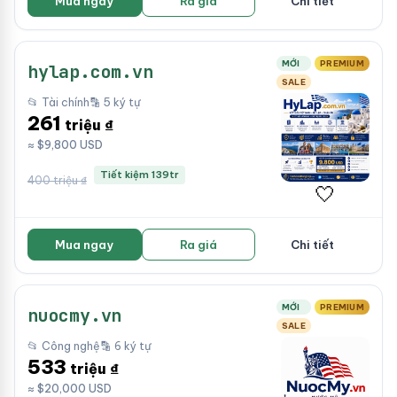
Mua ngay
Ra giá
Chi tiết
MỚI
PREMIUM
hylap.com.vn
SALE
📂 Tài chính
🔡 5 ký tự
261
triệu ₫
≈ $9,800 USD
Tiết kiệm 139tr
400 triệu ₫
🤍
Mua ngay
Ra giá
Chi tiết
MỚI
PREMIUM
nuocmy.vn
SALE
📂 Công nghệ
🔡 6 ký tự
533
triệu ₫
≈ $20,000 USD