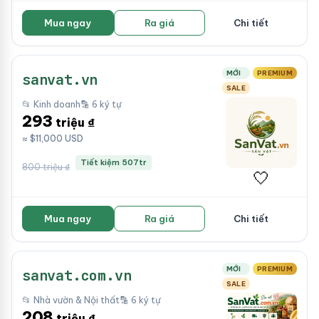
Mua ngay
Ra giá
Chi tiết
MỚI
PREMIUM
sanvat.vn
SALE
📂 Kinh doanh
🔡 6 ký tự
293
triệu ₫
≈ $11,000 USD
Tiết kiệm 507tr
800 triệu ₫
🤍
Mua ngay
Ra giá
Chi tiết
MỚI
PREMIUM
sanvat.com.vn
SALE
📂 Nhà vườn & Nội thất
🔡 6 ký tự
208
triệu ₫