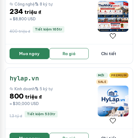
📂 Công nghệ
🔡 8 ký tự
234
triệu ₫
≈ $8,800 USD
Tiết kiệm 165tr
400 triệu ₫
🤍
Mua ngay
Ra giá
Chi tiết
MỚI
PREMIUM
hylap.vn
SALE
📂 Kinh doanh
🔡 5 ký tự
800
triệu ₫
≈ $30,000 USD
Tiết kiệm 533tr
1,3 tỷ ₫
🤍