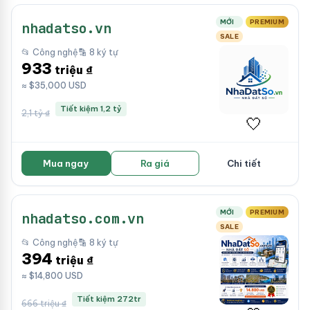
MỚI
PREMIUM
nhadatso.vn
SALE
📂 Công nghệ
🔡 8 ký tự
933
triệu ₫
≈ $35,000 USD
Tiết kiệm 1,2 tỷ
2,1 tỷ ₫
🤍
Mua ngay
Ra giá
Chi tiết
MỚI
PREMIUM
nhadatso.com.vn
SALE
📂 Công nghệ
🔡 8 ký tự
394
triệu ₫
≈ $14,800 USD
Tiết kiệm 272tr
666 triệu ₫