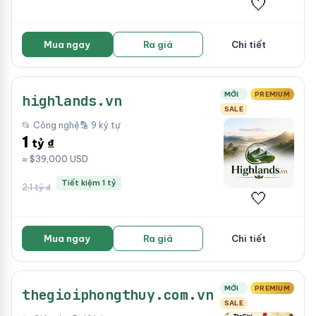
🤍
Mua ngay
Ra giá
Chi tiết
MỚI
PREMIUM
highlands.vn
SALE
📂 Công nghệ
🔡 9 ký tự
1
tỷ ₫
≈ $39,000 USD
Tiết kiệm 1 tỷ
2,1 tỷ ₫
🤍
Mua ngay
Ra giá
Chi tiết
MỚI
PREMIUM
thegioiphongthuy.com.vn
SALE