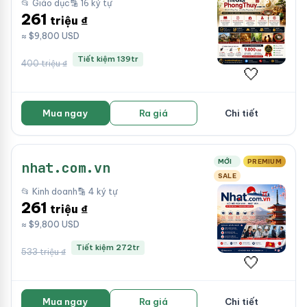
📂 Giáo dục
🔡 16 ký tự
261
triệu ₫
≈ $9,800 USD
Tiết kiệm 139tr
400 triệu ₫
🤍
Mua ngay
Ra giá
Chi tiết
MỚI
PREMIUM
nhat.com.vn
SALE
📂 Kinh doanh
🔡 4 ký tự
261
triệu ₫
≈ $9,800 USD
Tiết kiệm 272tr
533 triệu ₫
🤍
Mua ngay
Ra giá
Chi tiết