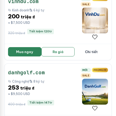
vinhdu.com
SALE
📂 Kinh doanh
🔡 6 ký tự
200
triệu ₫
≈ $7,500 USD
Tiết kiệm 120tr
320 triệu ₫
🤍
Mua ngay
Ra giá
Chi tiết
MỚI
PREMIUM
danhgolf.com
SALE
📂 Công nghệ
🔡 8 ký tự
253
triệu ₫
≈ $9,500 USD
Tiết kiệm 147tr
400 triệu ₫
🤍