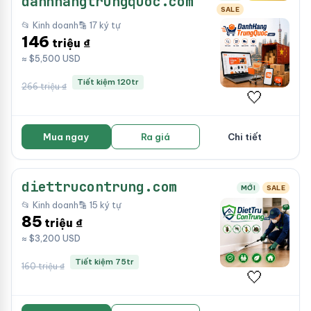
danhhangtrungquoc.com
SALE
📂 Kinh doanh
🔡 17 ký tự
146
triệu ₫
≈ $5,500 USD
Tiết kiệm 120tr
266 triệu ₫
🤍
Mua ngay
Ra giá
Chi tiết
diettrucontrung.com
MỚI
SALE
📂 Kinh doanh
🔡 15 ký tự
85
triệu ₫
≈ $3,200 USD
Tiết kiệm 75tr
160 triệu ₫
🤍