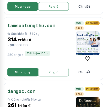
Mua ngay
Ra giá
Chi tiết
MỚI
PREMIUM
tamsoatungthu.com
SALE
📂 Sức khỏe
🔡 13 ký tự
314
triệu ₫
≈ $11,800 USD
Tiết kiệm 165tr
480 triệu ₫
🤍
Mua ngay
Ra giá
Chi tiết
MỚI
PREMIUM
dangoc.com
SALE
📂 Công nghệ
🔡 6 ký tự
261
triệu ₫