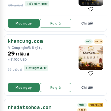
Tiết kiệm 48tr
106 triệu ₫
🤍
Mua ngay
Ra giá
Chi tiết
khancung.com
MỚI
SALE
📂 Công nghệ
🔡 8 ký tự
29
triệu ₫
≈ $1,100 USD
Tiết kiệm 37tr
66 triệu ₫
🤍
Mua ngay
Ra giá
Chi tiết
MỚI
PREMIUM
nhadatsohoa.com
SALE