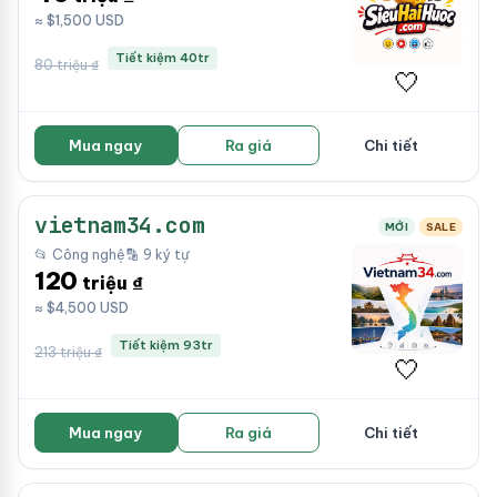
≈ $1,500 USD
Tiết kiệm 40tr
80 triệu ₫
🤍
Mua ngay
Ra giá
Chi tiết
vietnam34.com
MỚI
SALE
📂 Công nghệ
🔡 9 ký tự
120
triệu ₫
≈ $4,500 USD
Tiết kiệm 93tr
213 triệu ₫
🤍
Mua ngay
Ra giá
Chi tiết