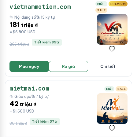
MỚI
PREMIUM
vietnammotion.com
SALE
📂 Nội dung số
🔡 13 ký tự
181
triệu ₫
≈ $6,800 USD
Tiết kiệm 85tr
266 triệu ₫
🤍
Mua ngay
Ra giá
Chi tiết
mietmai.com
MỚI
SALE
📂 Giáo dục
🔡 7 ký tự
42
triệu ₫
≈ $1,600 USD
Tiết kiệm 37tr
80 triệu ₫
🤍