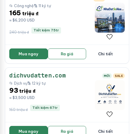
📂 Công nghệ
🔡 11 ký tự
165
triệu ₫
≈ $6,200 USD
Tiết kiệm 75tr
240 triệu ₫
🤍
Mua ngay
Ra giá
Chi tiết
dichvudatten.com
MỚI
SALE
📂 Dịch vụ
🔡 12 ký tự
93
triệu ₫
≈ $3,500 USD
Tiết kiệm 67tr
160 triệu ₫
🤍
Mua ngay
Ra giá
Chi tiết