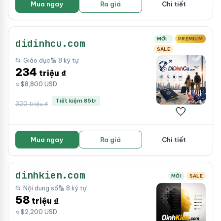
Mua ngay
Ra giá
Chi tiết
MỚI
PREMIUM
didinhcu.com
SALE
📂 Giáo dục
🔡 8 ký tự
234
triệu ₫
≈ $8,800 USD
Tiết kiệm 85tr
320 triệu ₫
🤍
Mua ngay
Ra giá
Chi tiết
dinhkien.com
MỚI
SALE
📂 Nội dung số
🔡 8 ký tự
58
triệu ₫
≈ $2,200 USD