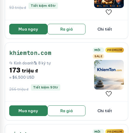
Tiết kiệm 45tr
93 triệu ₫
🤍
Mua ngay
Ra giá
Chi tiết
MỚI
PREMIUM
khiemton.com
SALE
📂 Kinh doanh
🔡 8 ký tự
173
triệu ₫
≈ $6,500 USD
Tiết kiệm 93tr
266 triệu ₫
🤍
Mua ngay
Ra giá
Chi tiết
MỚI
PREMIUM