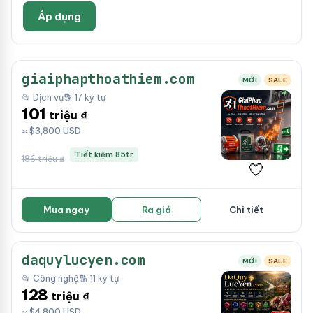
Áp dụng
giaiphapthoathiem.com
MỚI
SALE
📂 Dịch vụ
🔡 17 ký tự
101
triệu ₫
≈ $3,800 USD
Tiết kiệm 85tr
186 triệu ₫
🤍
Mua ngay
Ra giá
Chi tiết
daquylucyen.com
MỚI
SALE
📂 Công nghệ
🔡 11 ký tự
128
triệu ₫
≈ $4,800 USD