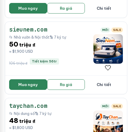
Mua ngay
Ra giá
Chi tiết
sieunem.com
MỚI
SALE
📂 Nhà vườn & Nội thất
🔡 7 ký tự
50
triệu ₫
≈ $1,900 USD
Tiết kiệm 56tr
106 triệu ₫
🤍
Mua ngay
Ra giá
Chi tiết
taychan.com
MỚI
SALE
📂 Nội dung số
🔡 7 ký tự
48
triệu ₫
≈ $1,800 USD