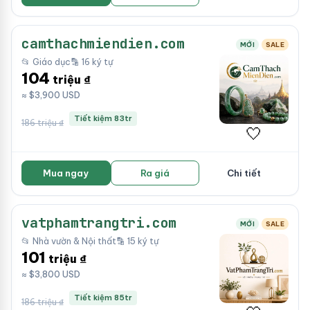
camthachmiendien.com
MỚI
SALE
📂 Giáo dục
🔡 16 ký tự
104
triệu ₫
≈ $3,900 USD
Tiết kiệm 83tr
186 triệu ₫
🤍
Mua ngay
Ra giá
Chi tiết
vatphamtrangtri.com
MỚI
SALE
📂 Nhà vườn & Nội thất
🔡 15 ký tự
101
triệu ₫
≈ $3,800 USD
Tiết kiệm 85tr
186 triệu ₫