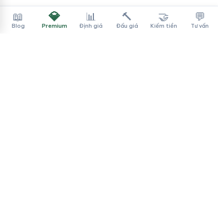
💎
📖
📊
🔨
🤝
💬
Blog
Premium
Định giá
Đấu giá
Kiếm tiền
Tư vấn
Tên Miền Đẳng Cấp
✓
Sàn mua bán tên miền cao cấp cho người Việt
f
▶
♪
Dịch vụ
Tìm tên miền
Theo ngành
Cách mua
Thanh toán