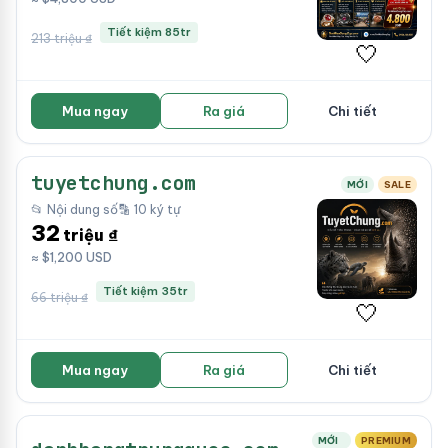
Tiết kiệm 85tr
213 triệu ₫
🤍
Mua ngay
Ra giá
Chi tiết
tuyetchung.com
MỚI
SALE
📂 Nội dung số
🔡 10 ký tự
32
triệu ₫
≈ $1,200 USD
Tiết kiệm 35tr
66 triệu ₫
🤍
Mua ngay
Ra giá
Chi tiết
MỚI
PREMIUM