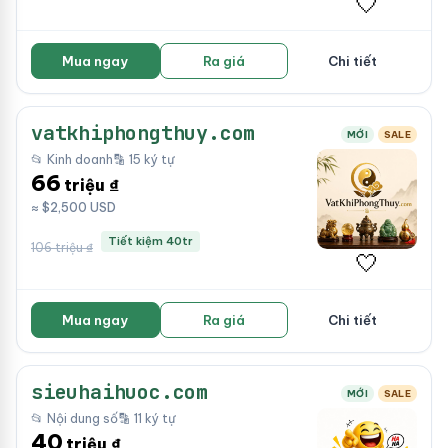
🤍
Mua ngay
Ra giá
Chi tiết
vatkhiphongthuy.com
MỚI
SALE
📂 Kinh doanh
🔡 15 ký tự
66
triệu ₫
≈ $2,500 USD
Tiết kiệm 40tr
106 triệu ₫
🤍
Mua ngay
Ra giá
Chi tiết
sieuhaihuoc.com
MỚI
SALE
📂 Nội dung số
🔡 11 ký tự
40
triệu ₫