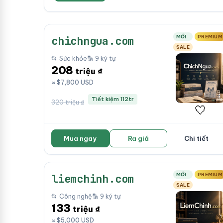
MỚI
PREMIUM
chichngua.com
SALE
📂 Sức khỏe
🔡 9 ký tự
208
triệu ₫
≈ $7,800 USD
Tiết kiệm 112tr
320 triệu ₫
🤍
Mua ngay
Ra giá
Chi tiết
MỚI
PREMIUM
liemchinh.com
SALE
📂 Công nghệ
🔡 9 ký tự
133
triệu ₫
≈ $5,000 USD