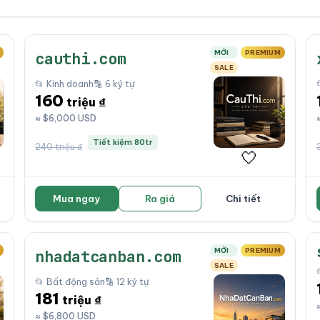
MỚI
PREMIUM
cauthi.com
SALE
📂 Kinh doanh
🔡 6 ký tự
160
triệu ₫
≈ $6,000 USD
Tiết kiệm 80tr
240 triệu ₫
🤍
Mua ngay
Ra giá
Chi tiết
MỚI
PREMIUM
nhadatcanban.com
SALE
📂 Bất động sản
🔡 12 ký tự
181
triệu ₫
≈ $6,800 USD