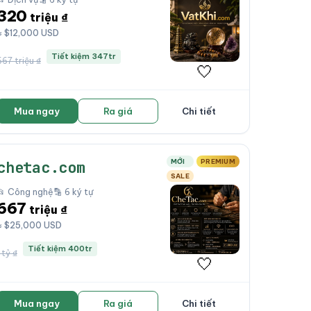
320
triệu ₫
≈ $12,000 USD
Tiết kiệm 347tr
667 triệu ₫
🤍
Mua ngay
Ra giá
Chi tiết
MỚI
PREMIUM
chetac.com
SALE
📂 Công nghệ
🔡 6 ký tự
667
triệu ₫
≈ $25,000 USD
Tiết kiệm 400tr
 tỷ ₫
🤍
Mua ngay
Ra giá
Chi tiết