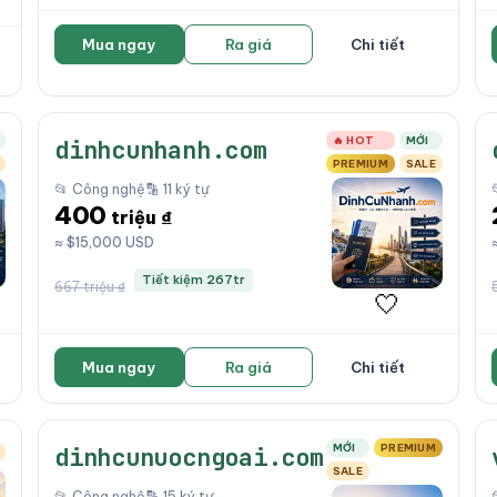
Mua ngay
Ra giá
Chi tiết
🔥 HOT
MỚI
dinhcunhanh.com
PREMIUM
SALE
📂 Công nghệ
🔡 11 ký tự
400
triệu ₫
≈ $15,000 USD
Tiết kiệm 267tr
667 triệu ₫
🤍
Mua ngay
Ra giá
Chi tiết
MỚI
PREMIUM
dinhcunuocngoai.com
SALE
📂 Công nghệ
🔡 15 ký tự