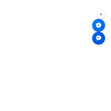
Liên hệ
☎
0926.138.138
✉
tenmiendangcap@gmail.com
💬
Messenger