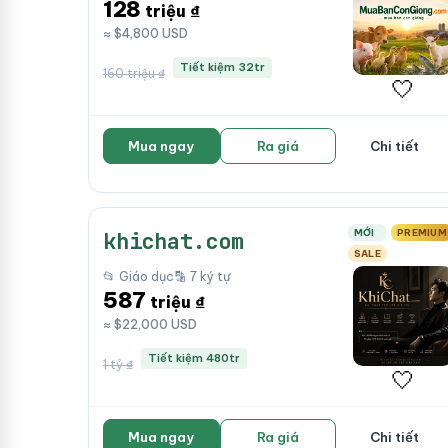
128
triệu ₫
≈ $4,800 USD
Tiết kiệm 32tr
160 triệu ₫
🤍
Mua ngay
Ra giá
Chi tiết
MỚI
PREMIUM
khichat.com
SALE
📂 Giáo dục
🔡 7 ký tự
587
triệu ₫
≈ $22,000 USD
Tiết kiệm 480tr
1 tỷ ₫
🤍
Mua ngay
Ra giá
Chi tiết