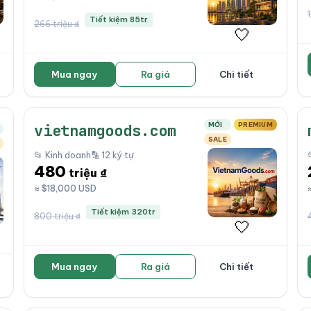
Tiết kiệm 85tr
266 triệu ₫
🤍
Mua ngay
Ra giá
Chi tiết
MỚI
PREMIUM
vietnamgoods.com
SALE
📂 Kinh doanh
🔡 12 ký tự
480
triệu ₫
≈ $18,000 USD
Tiết kiệm 320tr
800 triệu ₫
🤍
Mua ngay
Ra giá
Chi tiết