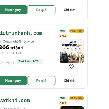
Mua ngay
Ra giá
Chi tiết
MỚI
PREMIUM
ditrunhanh.com
SALE
📂 Công nghệ
🔡 10 ký tự
266
triệu ₫
≈ $10,000 USD
Tiết kiệm 267tr
533 triệu ₫
🤍
Mua ngay
Ra giá
Chi tiết
MỚI
PREMIUM
vatkhi.com
SALE
📂 Dịch vụ
🔡 6 ký tự