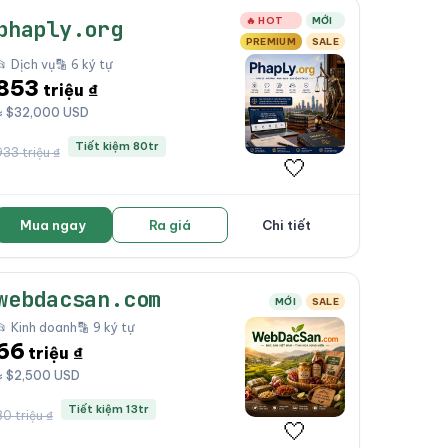
🔥 HOT
MỚI
phaply.org
PREMIUM
SALE
📂 Dịch vụ
🔡 6 ký tự
853
triệu ₫
≈ $32,000 USD
Tiết kiệm 80tr
933 triệu ₫
🤍
Mua ngay
Ra giá
Chi tiết
webdacsan.com
MỚI
SALE
📂 Kinh doanh
🔡 9 ký tự
66
triệu ₫
≈ $2,500 USD
Tiết kiệm 13tr
80 triệu ₫
🤍