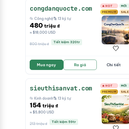
🔥 HOT
MỚI
congdanquocte.com
PREMIUM
SALE
📂 Công nghệ
🔡 13 ký tự
480
triệu ₫
≈ $18,000 USD
Tiết kiệm 320tr
800 triệu ₫
🤍
Mua ngay
Ra giá
Chi tiết
🔥 HOT
MỚI
sieuthisanvat.com
PREMIUM
SALE
📂 Kinh doanh
🔡 13 ký tự
154
triệu ₫
≈ $5,800 USD
Tiết kiệm 59tr
213 triệu ₫
🤍