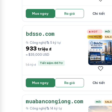
Mua ngay
Ra giá
Chi tiết
🔥 HOT
MỚI
bdsso.com
PREMIUM
SALE
📂 Công nghệ
🔡 5 ký tự
933
triệu ₫
≈ $35,000 USD
Tiết kiệm 667tr
1,6 tỷ ₫
🤍
Mua ngay
Ra giá
Chi tiết
muabancongiong.com
MỚI
SALE
📂 Công nghệ
🔡 14 ký tự