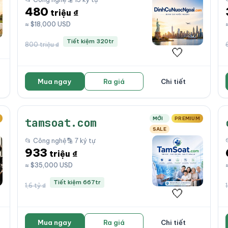
480
triệu ₫
≈ $18,000 USD
Tiết kiệm 320tr
800 triệu ₫
🤍
Mua ngay
Ra giá
Chi tiết
MỚI
PREMIUM
tamsoat.com
SALE
📂 Công nghệ
🔡 7 ký tự
933
triệu ₫
≈ $35,000 USD
Tiết kiệm 667tr
1,6 tỷ ₫
1
🤍
Mua ngay
Ra giá
Chi tiết