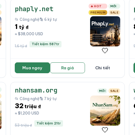
🔥 HOT
MỚI
phaply.net
PREMIUM
SALE
📂 Công nghệ
🔡 6 ký tự
1
tỷ ₫
≈ $38,000 USD
Tiết kiệm 587tr
1,6 tỷ ₫
🤍
Mua ngay
Ra giá
Chi tiết
nhansam.org
MỚI
SALE
📂 Công nghệ
🔡 7 ký tự
32
triệu ₫
≈ $1,200 USD
Tiết kiệm 21tr
53 triệu ₫
🤍