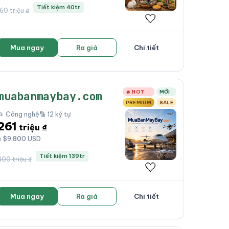
Tiết kiệm 40tr
160 triệu ₫
🤍
Mua ngay
Ra giá
Chi tiết
🔥 HOT
MỚI
muabanmaybay.com
PREMIUM
SALE
📂 Công nghệ
🔡 12 ký tự
261
triệu ₫
≈ $9,800 USD
Tiết kiệm 139tr
400 triệu ₫
🤍
Mua ngay
Ra giá
Chi tiết