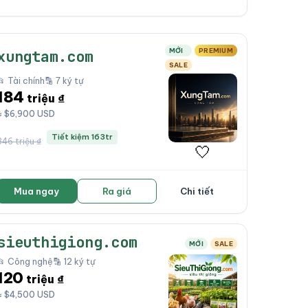
MỚI
PREMIUM
xungtam.com
SALE
📂 Tài chính
🔡 7 ký tự
184
triệu ₫
≈ $6,900 USD
Tiết kiệm 163tr
346 triệu ₫
🤍
Mua ngay
Ra giá
Chi tiết
sieuthigiong.com
MỚI
SALE
📂 Công nghệ
🔡 12 ký tự
120
triệu ₫
≈ $4,500 USD