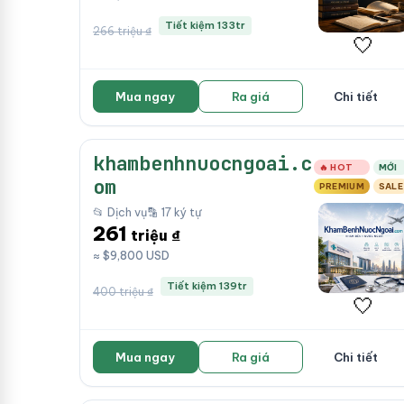
Tiết kiệm 133tr
266 triệu ₫
🤍
Mua ngay
Ra giá
Chi tiết
khambenhnuocngoai.c
🔥 HOT
MỚI
om
PREMIUM
SALE
📂 Dịch vụ
🔡 17 ký tự
261
triệu ₫
≈ $9,800 USD
Tiết kiệm 139tr
400 triệu ₫
🤍
Mua ngay
Ra giá
Chi tiết