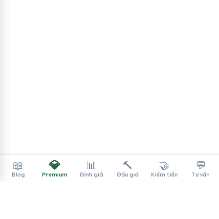
💎
📖
📊
🔨
🤝
💬
Blog
Premium
Định giá
Đấu giá
Kiếm tiền
Tư vấn