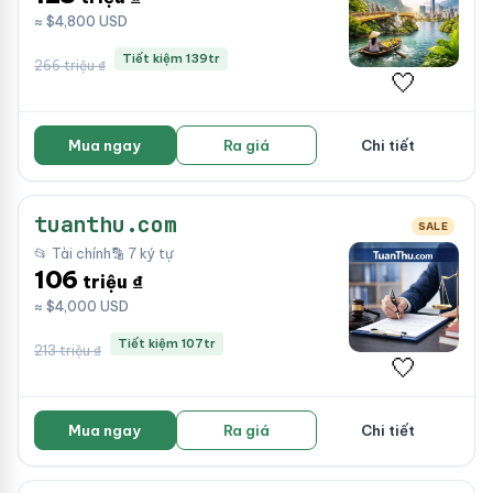
≈ $4,800 USD
Tiết kiệm 139tr
266 triệu ₫
🤍
Mua ngay
Ra giá
Chi tiết
tuanthu.com
SALE
📂 Tài chính
🔡 7 ký tự
106
triệu ₫
≈ $4,000 USD
Tiết kiệm 107tr
213 triệu ₫
🤍
Mua ngay
Ra giá
Chi tiết