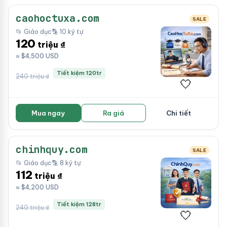
caohoctuxa.com
SALE
📂 Giáo dục
🔡 10 ký tự
120
triệu ₫
≈ $4,500 USD
Tiết kiệm 120tr
240 triệu ₫
🤍
Mua ngay
Ra giá
Chi tiết
chinhquy.com
SALE
📂 Giáo dục
🔡 8 ký tự
112
triệu ₫
≈ $4,200 USD
Tiết kiệm 128tr
240 triệu ₫
🤍