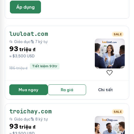
Áp dụng
luuloat.com
SALE
📂 Giáo dục
🔡 7 ký tự
93
triệu ₫
≈ $3,500 USD
Tiết kiệm 93tr
186 triệu ₫
🤍
Mua ngay
Ra giá
Chi tiết
troichay.com
SALE
📂 Giáo dục
🔡 8 ký tự
93
triệu ₫
≈ $3,500 USD