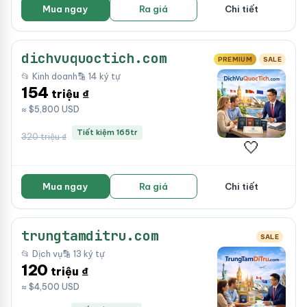
Mua ngay
Ra giá
Chi tiết
dichvuquoctich.com
PREMIUM
SALE
📂 Kinh doanh
🔡 14 ký tự
154
triệu ₫
≈ $5,800 USD
Tiết kiệm 165tr
320 triệu ₫
🤍
Mua ngay
Ra giá
Chi tiết
trungtamditru.com
SALE
📂 Dịch vụ
🔡 13 ký tự
120
triệu ₫
≈ $4,500 USD