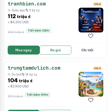
tranhbien.com
SALE
📂 Giáo dục
🔡 9 ký tự
112
triệu ₫
≈ $4,200 USD
Tiết kiệm 128tr
240 triệu ₫
🤍
Mua ngay
Ra giá
Chi tiết
trungtamdulich.com
SALE
📂 Du lịch
🔡 14 ký tự
104
triệu ₫
≈ $3,900 USD
Tiết kiệm 109tr
213 triệu ₫
🤍