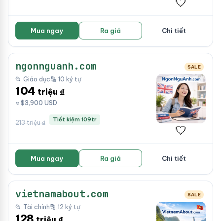
🤍
Mua ngay
Ra giá
Chi tiết
ngonnguanh.com
SALE
📂 Giáo dục
🔡 10 ký tự
104
triệu ₫
≈ $3,900 USD
Tiết kiệm 109tr
213 triệu ₫
🤍
Mua ngay
Ra giá
Chi tiết
vietnamabout.com
SALE
📂 Tài chính
🔡 12 ký tự
128
triệu ₫