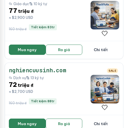
📂 Giáo dục
🔡 10 ký tự
77
triệu ₫
≈ $2,900 USD
Tiết kiệm 83tr
160 triệu ₫
🤍
Mua ngay
Ra giá
Chi tiết
nghiencuusinh.com
SALE
📂 Dịch vụ
🔡 13 ký tự
72
triệu ₫
≈ $2,700 USD
Tiết kiệm 88tr
160 triệu ₫
🤍
Mua ngay
Ra giá
Chi tiết