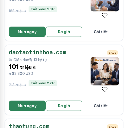
Tiết kiệm 93tr
186 triệu ₫
🤍
Mua ngay
Ra giá
Chi tiết
daotaotinhhoa.com
SALE
📂 Giáo dục
🔡 13 ký tự
101
triệu ₫
≈ $3,800 USD
Tiết kiệm 112tr
213 triệu ₫
🤍
Mua ngay
Ra giá
Chi tiết
thaotung.com
SALE