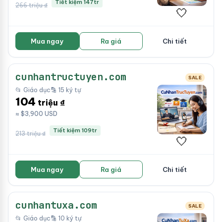
Tiết kiệm 147tr
266 triệu ₫
🤍
Mua ngay
Ra giá
Chi tiết
cunhantructuyen.com
SALE
📂 Giáo dục
🔡 15 ký tự
104
triệu ₫
≈ $3,900 USD
Tiết kiệm 109tr
213 triệu ₫
🤍
Mua ngay
Ra giá
Chi tiết
cunhantuxa.com
SALE
📂 Giáo dục
🔡 10 ký tự