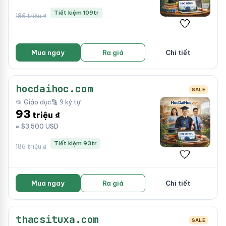
Tiết kiệm 109tr
186 triệu ₫
🤍
Mua ngay
Ra giá
Chi tiết
hocdaihoc.com
SALE
📂 Giáo dục
🔡 9 ký tự
93
triệu ₫
≈ $3,500 USD
Tiết kiệm 93tr
186 triệu ₫
🤍
Mua ngay
Ra giá
Chi tiết
thacsituxa.com
SALE