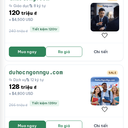
📂 Giáo dục
🔡 8 ký tự
120
triệu ₫
≈ $4,500 USD
Tiết kiệm 120tr
240 triệu ₫
🤍
Mua ngay
Ra giá
Chi tiết
duhocngonngu.com
SALE
📂 Dịch vụ
🔡 12 ký tự
128
triệu ₫
≈ $4,800 USD
Tiết kiệm 139tr
266 triệu ₫
🤍
Mua ngay
Ra giá
Chi tiết