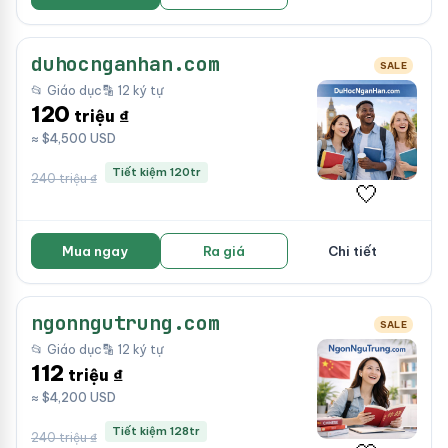
duhocnganhan.com
SALE
📂 Giáo dục
🔡 12 ký tự
120
triệu ₫
≈ $4,500 USD
Tiết kiệm 120tr
240 triệu ₫
🤍
Mua ngay
Ra giá
Chi tiết
ngonngutrung.com
SALE
📂 Giáo dục
🔡 12 ký tự
112
triệu ₫
≈ $4,200 USD
Tiết kiệm 128tr
240 triệu ₫