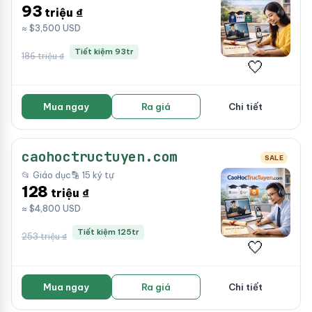
93
triệu ₫
≈ $3,500 USD
Tiết kiệm 93tr
186 triệu ₫
🤍
Mua ngay
Ra giá
Chi tiết
caohoctructuyen.com
SALE
📂 Giáo dục
🔡 15 ký tự
128
triệu ₫
≈ $4,800 USD
Tiết kiệm 125tr
253 triệu ₫
🤍
Mua ngay
Ra giá
Chi tiết