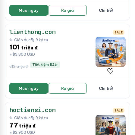
Mua ngay
Ra giá
Chi tiết
lienthong.com
SALE
📂 Giáo dục
🔡 9 ký tự
101
triệu ₫
≈ $3,800 USD
Tiết kiệm 112tr
213 triệu ₫
🤍
Mua ngay
Ra giá
Chi tiết
hoctiensi.com
SALE
📂 Giáo dục
🔡 9 ký tự
77
triệu ₫
≈ $2,900 USD