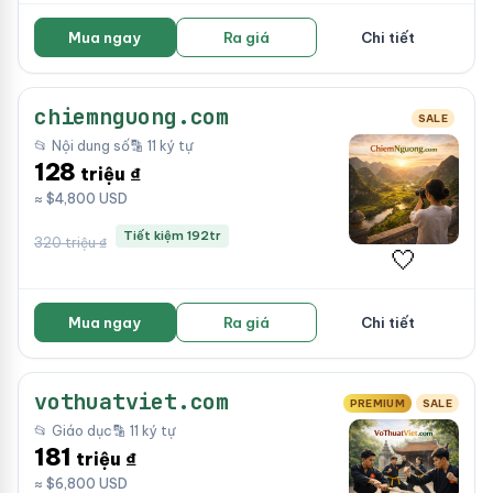
Mua ngay
Ra giá
Chi tiết
chiemnguong.com
SALE
📂 Nội dung số
🔡 11 ký tự
128
triệu ₫
≈ $4,800 USD
Tiết kiệm 192tr
320 triệu ₫
🤍
Mua ngay
Ra giá
Chi tiết
vothuatviet.com
PREMIUM
SALE
📂 Giáo dục
🔡 11 ký tự
181
triệu ₫
≈ $6,800 USD