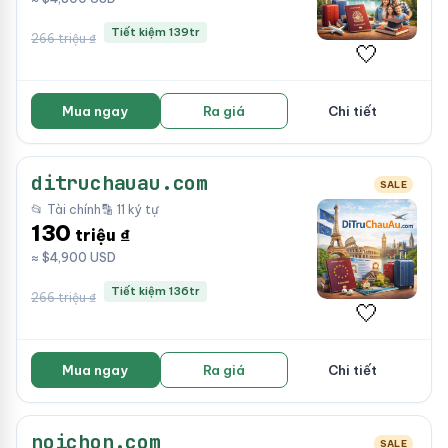
Tiết kiệm 139tr
266 triệu ₫
🤍
Mua ngay
Ra giá
Chi tiết
ditruchauau.com
SALE
📂 Tài chính
🔡 11 ký tự
130
triệu ₫
≈ $4,900 USD
Tiết kiệm 136tr
266 triệu ₫
🤍
Mua ngay
Ra giá
Chi tiết
noichon.com
SALE