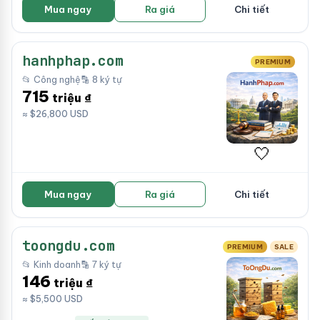
Mua ngay
Ra giá
Chi tiết
hanhphap.com
PREMIUM
📂 Công nghệ
🔡 8 ký tự
715
triệu ₫
≈ $26,800 USD
🤍
Mua ngay
Ra giá
Chi tiết
toongdu.com
PREMIUM
SALE
📂 Kinh doanh
🔡 7 ký tự
146
triệu ₫
≈ $5,500 USD