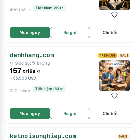
Tiết kiệm 219tr
400 triệu ₫
🤍
Mua ngay
Ra giá
Chi tiết
danhhang.com
PREMIUM
SALE
📂 Giáo dục
🔡 8 ký tự
157
triệu ₫
≈ $5,900 USD
Tiết kiệm 163tr
320 triệu ₫
🤍
Mua ngay
Ra giá
Chi tiết
ketnoisunghiep.com
SALE