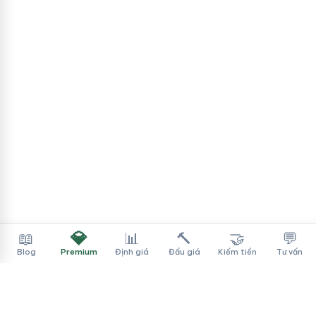
💎
📖
📊
🔨
🤝
💬
Blog
Premium
Định giá
Đấu giá
Kiếm tiền
Tư vấn