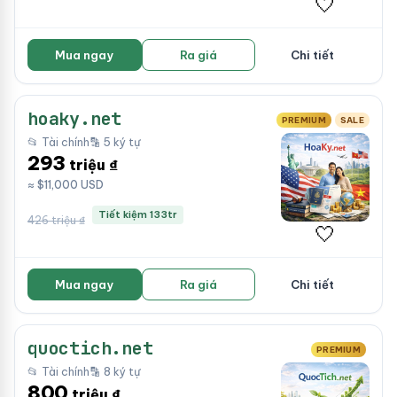
🤍
Mua ngay
Ra giá
Chi tiết
hoaky.net
PREMIUM
SALE
📂 Tài chính
🔡 5 ký tự
293
triệu ₫
≈ $11,000 USD
Tiết kiệm 133tr
426 triệu ₫
🤍
Mua ngay
Ra giá
Chi tiết
quoctich.net
PREMIUM
📂 Tài chính
🔡 8 ký tự
800
triệu ₫