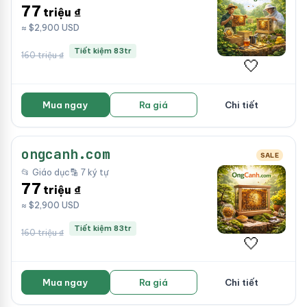
77
triệu ₫
≈ $2,900 USD
Tiết kiệm 83tr
160 triệu ₫
🤍
Mua ngay
Ra giá
Chi tiết
ongcanh.com
SALE
📂 Giáo dục
🔡 7 ký tự
77
triệu ₫
≈ $2,900 USD
Tiết kiệm 83tr
160 triệu ₫
🤍
Mua ngay
Ra giá
Chi tiết