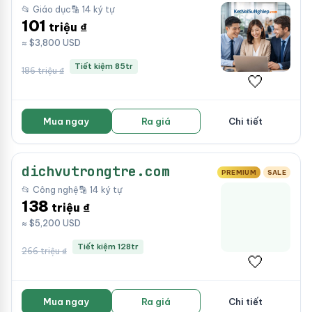
📂 Giáo dục
🔡 14 ký tự
101
triệu ₫
≈ $3,800 USD
Tiết kiệm 85tr
186 triệu ₫
🤍
Mua ngay
Ra giá
Chi tiết
dichvutrongtre.com
PREMIUM
SALE
📂 Công nghệ
🔡 14 ký tự
138
triệu ₫
≈ $5,200 USD
Tiết kiệm 128tr
266 triệu ₫
🤍
Mua ngay
Ra giá
Chi tiết