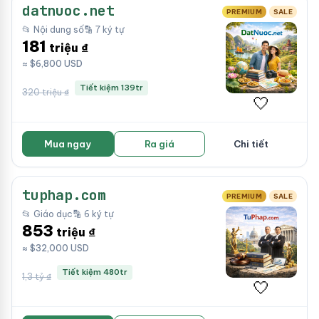
datnuoc.net
PREMIUM
SALE
📂 Nội dung số
🔡 7 ký tự
181
triệu ₫
≈ $6,800 USD
Tiết kiệm 139tr
320 triệu ₫
🤍
Mua ngay
Ra giá
Chi tiết
tuphap.com
PREMIUM
SALE
📂 Giáo dục
🔡 6 ký tự
853
triệu ₫
≈ $32,000 USD
Tiết kiệm 480tr
1,3 tỷ ₫
🤍