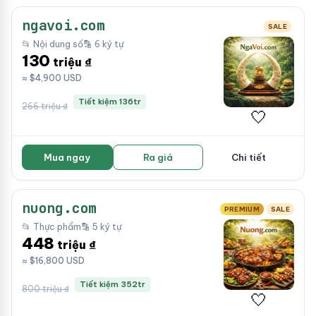
ngavoi.com
SALE
📂 Nội dung số
🔡 6 ký tự
130
triệu ₫
≈ $4,900 USD
Tiết kiệm 136tr
266 triệu ₫
🤍
Mua ngay
Ra giá
Chi tiết
nuong.com
PREMIUM
SALE
📂 Thực phẩm
🔡 5 ký tự
448
triệu ₫
≈ $16,800 USD
Tiết kiệm 352tr
800 triệu ₫
🤍