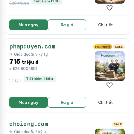
Tiết kiệm 173tr
320 triệu ₫
🤍
Mua ngay
Ra giá
Chi tiết
phapquyen.com
PREMIUM
SALE
📂 Giáo dục
🔡 9 ký tự
715
triệu ₫
≈ $26,800 USD
Tiết kiệm 486tr
1,2 tỷ ₫
🤍
Mua ngay
Ra giá
Chi tiết
choiong.com
SALE
📂 Giáo dục
🔡 7 ký tự