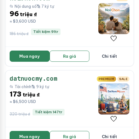
📂 Nội dung số
🔡 7 ký tự
96
triệu ₫
≈ $3,600 USD
Tiết kiệm 91tr
186 triệu ₫
🤍
Mua ngay
Ra giá
Chi tiết
datnuocmy.com
PREMIUM
SALE
📂 Tài chính
🔡 9 ký tự
173
triệu ₫
≈ $6,500 USD
Tiết kiệm 147tr
320 triệu ₫
🤍
Mua ngay
Ra giá
Chi tiết