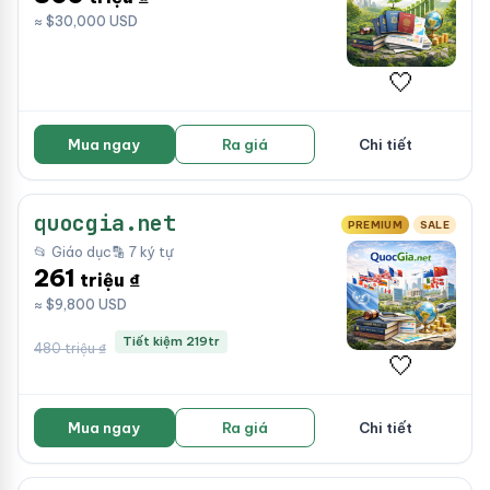
≈ $30,000 USD
🤍
Mua ngay
Ra giá
Chi tiết
quocgia.net
PREMIUM
SALE
📂 Giáo dục
🔡 7 ký tự
261
triệu ₫
≈ $9,800 USD
Tiết kiệm 219tr
480 triệu ₫
🤍
Mua ngay
Ra giá
Chi tiết