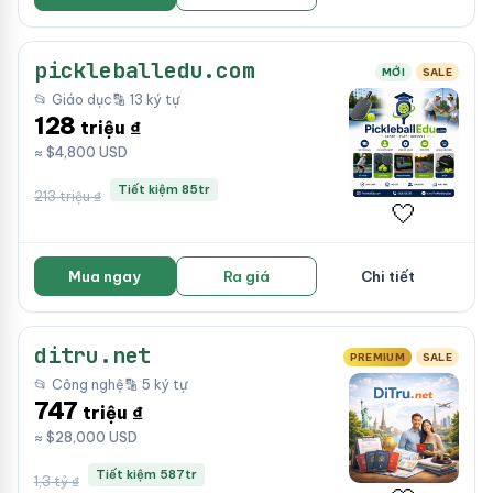
pickleballedu.com
MỚI
SALE
📂 Giáo dục
🔡 13 ký tự
128
triệu ₫
≈ $4,800 USD
Tiết kiệm 85tr
213 triệu ₫
🤍
Mua ngay
Ra giá
Chi tiết
ditru.net
PREMIUM
SALE
📂 Công nghệ
🔡 5 ký tự
747
triệu ₫
≈ $28,000 USD
Tiết kiệm 587tr
1,3 tỷ ₫