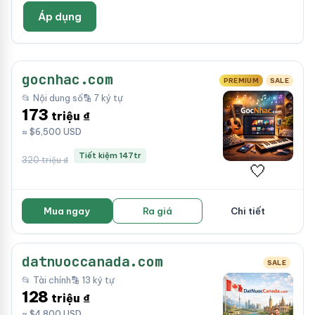
Áp dụng
gocnhac.com
PREMIUM
SALE
📂 Nội dung số
🔡 7 ký tự
173
triệu ₫
≈ $6,500 USD
Tiết kiệm 147tr
320 triệu ₫
🤍
Mua ngay
Ra giá
Chi tiết
datnuoccanada.com
SALE
📂 Tài chính
🔡 13 ký tự
128
triệu ₫
≈ $4,800 USD