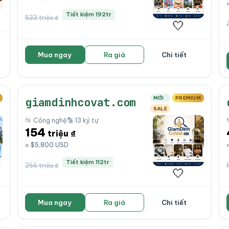
Tiết kiệm 192tr
533 triệu ₫
🤍
Mua ngay
Ra giá
Chi tiết
MỚI
PREMIUM
giamdinhcovat.com
SALE
📂 Công nghệ
🔡 13 ký tự
154
triệu ₫
≈ $5,800 USD
Tiết kiệm 112tr
266 triệu ₫
🤍
Mua ngay
Ra giá
Chi tiết