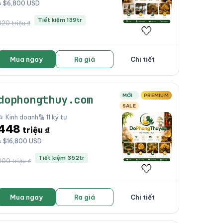
≈ $6,800 USD
Tiết kiệm 139tr
320 triệu ₫
🤍
Mua ngay
Ra giá
Chi tiết
MỚI
PREMIUM
dophongthuy.com
SALE
📂 Kinh doanh
🔡 11 ký tự
448
triệu ₫
≈ $16,800 USD
Tiết kiệm 352tr
800 triệu ₫
🤍
Mua ngay
Ra giá
Chi tiết