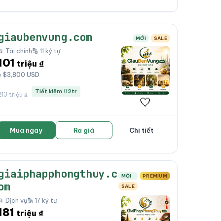
giaubenvung.com
MỚI
SALE
📂 Tài chính
🔡 11 ký tự
101
triệu ₫
≈ $3,800 USD
Tiết kiệm 112tr
213 triệu ₫
🤍
Mua ngay
Ra giá
Chi tiết
giaiphapphongthuy.c
MỚI
PREMIUM
om
SALE
📂 Dịch vụ
🔡 17 ký tự
181
triệu ₫