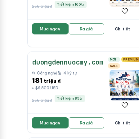
Tiết kiệm 165tr
266 triệu ₫
🤍
Mua ngay
Ra giá
Chi tiết
MỚI
PREMIUM
duongdennuocmy.com
SALE
📂 Công nghệ
🔡 14 ký tự
181
triệu ₫
≈ $6,800 USD
Tiết kiệm 85tr
266 triệu ₫
🤍
Mua ngay
Ra giá
Chi tiết