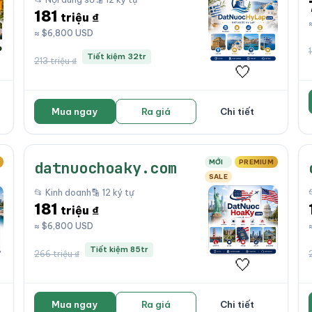
181
triệu ₫
≈ $6,800 USD
Tiết kiệm 32tr
213 triệu ₫
🤍
Mua ngay
Ra giá
Chi tiết
MỚI
PREMIUM
datnuochoaky.com
SALE
📂 Kinh doanh
🔡 12 ký tự
181
triệu ₫
≈ $6,800 USD
Tiết kiệm 85tr
266 triệu ₫
🤍
Mua ngay
Ra giá
Chi tiết