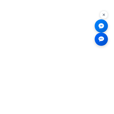
Liên hệ
☎
0926.138.138
✉
tenmiendangcap@gmail.com
💬
Messenger