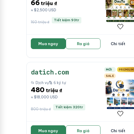
66
triệu ₫
≈ $2,500 USD
Tiết kiệm 93tr
160 triệu ₫
🤍
Mua ngay
Ra giá
Chi tiết
MỚI
PREMIUM
datich.com
SALE
📂 Dịch vụ
🔡 6 ký tự
480
triệu ₫
≈ $18,000 USD
Tiết kiệm 320tr
800 triệu ₫
🤍
Mua ngay
Ra giá
Chi tiết