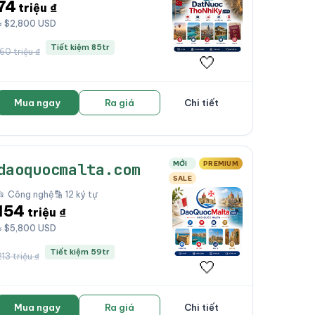
74
triệu ₫
≈ $2,800 USD
Tiết kiệm 85tr
160 triệu ₫
🤍
Mua ngay
Ra giá
Chi tiết
MỚI
PREMIUM
daoquocmalta.com
SALE
📂 Công nghệ
🔡 12 ký tự
154
triệu ₫
≈ $5,800 USD
Tiết kiệm 59tr
213 triệu ₫
🤍
Mua ngay
Ra giá
Chi tiết