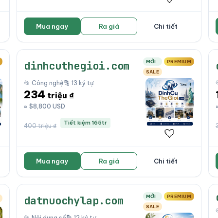
Mua ngay
Ra giá
Chi tiết
MỚI
PREMIUM
dinhcuthegioi.com
SALE
📂 Công nghệ
🔡 13 ký tự
234
triệu ₫
≈ $8,800 USD
Tiết kiệm 165tr
400 triệu ₫
🤍
Mua ngay
Ra giá
Chi tiết
MỚI
PREMIUM
datnuochylap.com
SALE
📂 Nội dung số
🔡 12 ký tự