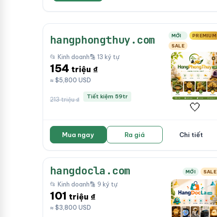
MỚI
PREMIUM
hangphongthuy.com
SALE
📂 Kinh doanh
🔡 13 ký tự
154
triệu ₫
≈ $5,800 USD
Tiết kiệm 59tr
213 triệu ₫
🤍
Mua ngay
Ra giá
Chi tiết
hangdocla.com
MỚI
SALE
📂 Kinh doanh
🔡 9 ký tự
101
triệu ₫
≈ $3,800 USD