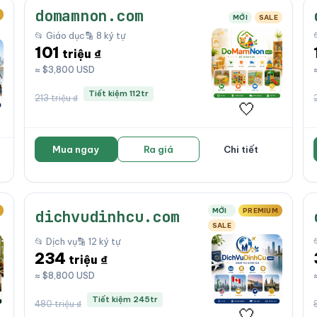
domamnon.com
MỚI
SALE
📂 Giáo dục
🔡 8 ký tự
101
triệu ₫
≈ $3,800 USD
Tiết kiệm 112tr
213 triệu ₫
🤍
Mua ngay
Ra giá
Chi tiết
MỚI
PREMIUM
dichvudinhcu.com
SALE
📂 Dịch vụ
🔡 12 ký tự
234
triệu ₫
≈ $8,800 USD
Tiết kiệm 245tr
480 triệu ₫
🤍