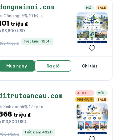
dongnaimoi.com
MỚI
SALE
📂 Công nghệ
🔡 10 ký tự
101
triệu ₫
≈ $3,800 USD
Tiết kiệm 165tr
266 triệu ₫
🤍
Mua ngay
Ra giá
Chi tiết
🔥 HOT
MỚI
ditrutoancau.com
PREMIUM
SALE
📂 Kinh doanh
🔡 12 ký tự
368
triệu ₫
≈ $13,800 USD
Tiết kiệm 432tr
800 triệu ₫
🤍