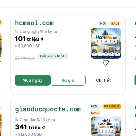
hcmmoi.com
MỚI
SALE
📂 Công nghệ
🔡 6 ký tự
101
triệu ₫
≈ $3,800 USD
Tiết kiệm 165tr
266 triệu ₫
🤍
Mua ngay
Ra giá
Chi tiết
MỚI
PREMIUM
giaoducquocte.com
SALE
📂 Giáo dục
🔡 13 ký tự
341
triệu ₫
≈ $12,800 USD