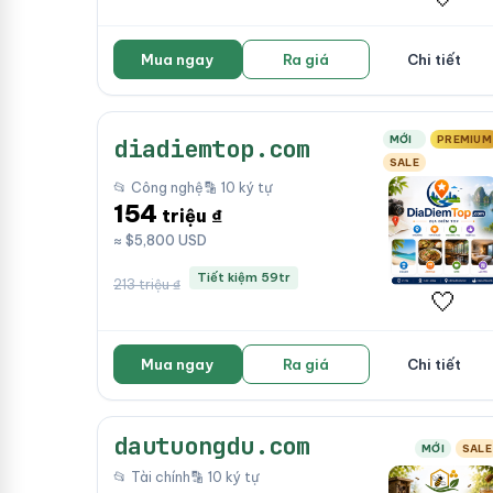
Mua ngay
Ra giá
Chi tiết
MỚI
PREMIUM
diadiemtop.com
SALE
📂 Công nghệ
🔡 10 ký tự
154
triệu ₫
≈ $5,800 USD
Tiết kiệm 59tr
213 triệu ₫
🤍
Mua ngay
Ra giá
Chi tiết
dautuongdu.com
MỚI
SALE
📂 Tài chính
🔡 10 ký tự