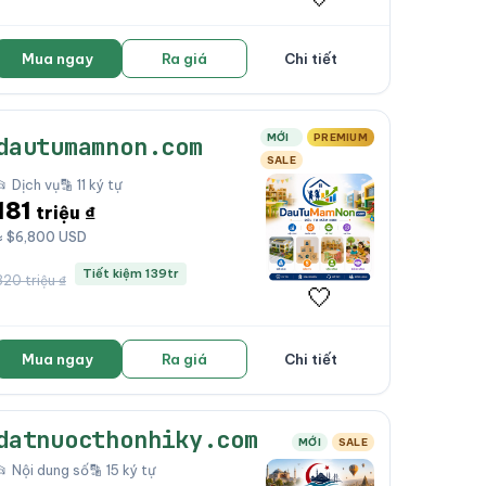
Mua ngay
Ra giá
Chi tiết
MỚI
PREMIUM
dautumamnon.com
SALE
📂 Dịch vụ
🔡 11 ký tự
181
triệu ₫
≈ $6,800 USD
Tiết kiệm 139tr
320 triệu ₫
🤍
Mua ngay
Ra giá
Chi tiết
datnuocthonhiky.com
MỚI
SALE
📂 Nội dung số
🔡 15 ký tự