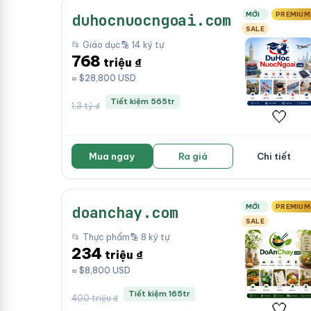
MỚI
PREMIUM
duhocnuocngoai.com
SALE
📂 Giáo dục
🔡 14 ký tự
768
triệu ₫
≈ $28,800 USD
Tiết kiệm 565tr
1,3 tỷ ₫
🤍
Mua ngay
Ra giá
Chi tiết
MỚI
PREMIUM
doanchay.com
SALE
📂 Thực phẩm
🔡 8 ký tự
234
triệu ₫
≈ $8,800 USD
Tiết kiệm 165tr
400 triệu ₫
🤍