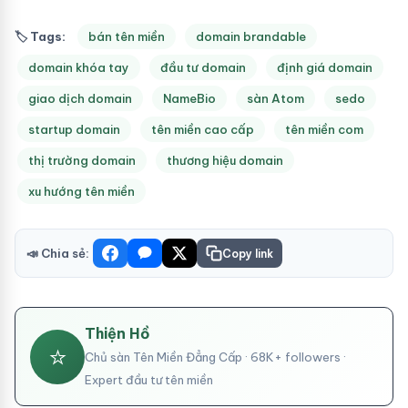
🏷 Tags:
bán tên miền
domain brandable
domain khóa tay
đầu tư domain
định giá domain
giao dịch domain
NameBio
sàn Atom
sedo
startup domain
tên miền cao cấp
tên miền com
thị trường domain
thương hiệu domain
xu hướng tên miền
📣 Chia sẻ:
Copy link
Thiện Hồ
⭐
Chủ sàn Tên Miền Đẳng Cấp · 68K+ followers ·
Expert đầu tư tên miền