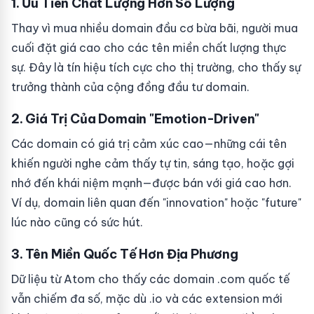
1. Ưu Tiên Chất Lượng Hơn Số Lượng
Thay vì mua nhiều domain đầu cơ bừa bãi, người mua
cuối đặt giá cao cho các tên miền chất lượng thực
sự. Đây là tín hiệu tích cực cho thị trường, cho thấy sự
trưởng thành của cộng đồng đầu tư domain.
2. Giá Trị Của Domain "Emotion-Driven"
Các domain có giá trị cảm xúc cao—những cái tên
khiến người nghe cảm thấy tự tin, sáng tạo, hoặc gợi
nhớ đến khái niệm mạnh—được bán với giá cao hơn.
Ví dụ, domain liên quan đến "innovation" hoặc "future"
lúc nào cũng có sức hút.
3. Tên Miền Quốc Tế Hơn Địa Phương
Dữ liệu từ Atom cho thấy các domain .com quốc tế
vẫn chiếm đa số, mặc dù .io và các extension mới