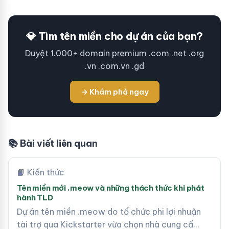
💎 Tìm tên miền cho dự án của bạn?
Duyệt 1.000+ domain premium .com .net .org
.vn .com.vn .gd
→ Khám phá ngay
📚 Bài viết liên quan
📘 Kiến thức
Tên miền mới .meow và những thách thức khi phát
hành TLD
Dự án tên miền .meow do tổ chức phi lợi nhuận
tài trợ qua Kickstarter vừa chọn nhà cung cấ…