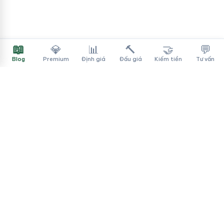
📖
💎
📊
🔨
🤝
💬
Blog
Premium
Định giá
Đấu giá
Kiếm tiền
Tư vấn
Tên Miền Đẳng Cấp
✓
Sàn mua bán tên miền cao cấp cho người Việt
f
▶
♪
Dịch vụ
Tìm tên miền
Theo ngành