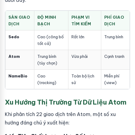
dưới đây:
SÀN GIAO
ĐỘ MINH
PHẠM VI
PHÍ GIAO
DỊCH
BẠCH
TÌM KIẾM
DỊCH
Sedo
Cao (công bố
Rất lớn
Trung bình
tất cả)
Atom
Trung bình
Vừa phải
Cạnh tranh
(tùy chọn)
NameBio
Cao
Toàn bộ lịch
Miễn phí
(tracking)
sử
(view)
Xu Hướng Thị Trường Từ Dữ Liệu Atom
Khi phân tích 22 giao dịch trên Atom, một số xu
hướng đáng chú ý xuất hiện: