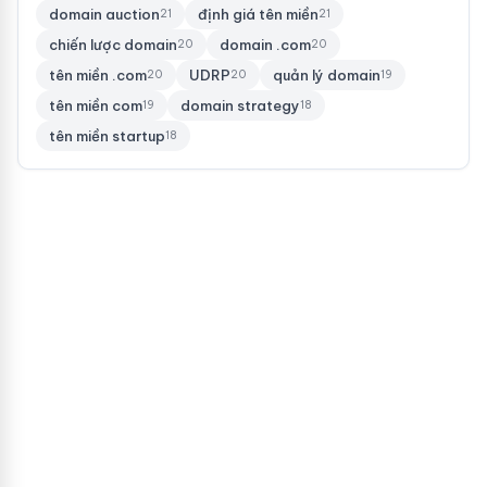
domain auction
định giá tên miền
21
21
chiến lược domain
domain .com
20
20
tên miền .com
UDRP
quản lý domain
20
20
19
tên miền com
domain strategy
19
18
tên miền startup
18