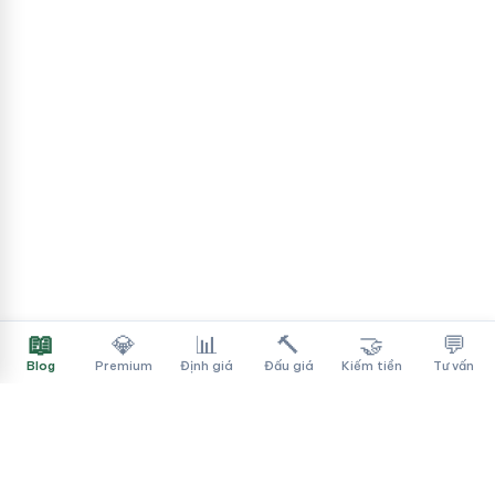
📖
💎
📊
🔨
🤝
💬
Blog
Premium
Định giá
Đấu giá
Kiếm tiền
Tư vấn