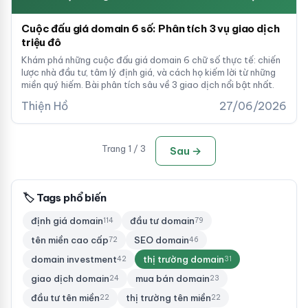
Cuộc đấu giá domain 6 số: Phân tích 3 vụ giao dịch
triệu đô
Khám phá những cuộc đấu giá domain 6 chữ số thực tế: chiến
lược nhà đầu tư, tâm lý định giá, và cách họ kiếm lời từ những
miền quý hiếm. Bài phân tích sâu về 3 giao dịch nổi bật nhất.
Thiện Hồ
27/06/2026
Trang 1 / 3
Sau →
🏷 Tags phổ biến
định giá domain
đầu tư domain
114
79
tên miền cao cấp
SEO domain
72
46
domain investment
thị trường domain
42
31
giao dịch domain
mua bán domain
24
23
đầu tư tên miền
thị trường tên miền
22
22