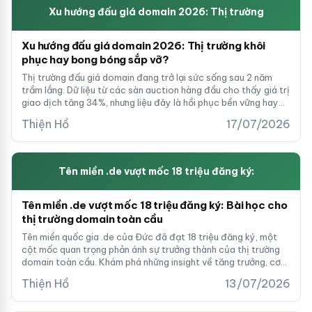
Xu hướng đấu giá domain 2026: Thị trường
Xu hướng đấu giá domain 2026: Thị trường khôi
phục hay bong bóng sắp vỡ?
Thị trường đấu giá domain đang trở lại sức sống sau 2 năm
trầm lắng. Dữ liệu từ các sàn auction hàng đầu cho thấy giá trị
giao dịch tăng 34%, nhưng liệu đây là hồi phục bền vững hay
cơn sóng tạm thời? Bài phân tích chi tiết giúp nhà đầu tư xác
Thiện Hồ
17/07/2026
định cơ hội thực.
Tên miền .de vượt mốc 18 triệu đăng ký:
Tên miền .de vượt mốc 18 triệu đăng ký: Bài học cho
thị trường domain toàn cầu
Tên miền quốc gia .de của Đức đã đạt 18 triệu đăng ký, một
cột mốc quan trọng phản ánh sự trưởng thành của thị trường
domain toàn cầu. Khám phá những insight về tăng trưởng, cơ
hội đầu tư và xu hướng trong lĩnh vực tên miền cao cấp.
Thiện Hồ
13/07/2026