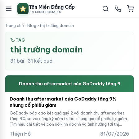
Tên Miền Đẳng Cấp
PREMIUM DOMAINS
Trang chủ
›
Blog
›
thị trường domain
🏷 TAG
thị trường domain
31 bài · 31 kết quả
Doanh thu aftermarket của GoDaddy tăng 9
Doanh thu aftermarket của GoDaddy tăng 9%
nhưng cổ phiếu giảm
GoDaddy báo cáo kết quả quý 2 với doanh thu aftermarket
tăng 9% so với cùng kỳ năm trước, nhưng giá cổ phiếu lại giảm.
Tìm hiểu chi tiết về con số kinh doanh và ảnh hưởng tới thị
trường tên miền.
Thiện Hồ
31/07/2026