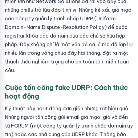
miền lớn như Network Solutions đã rơi vào bẫy của
những chiêu trò lừa đảo tinh vi. Những kẻ xấu giả mạo
các công ty quản lý tranh chấp UDRP (Uniform
Domain-Name Dispute-Resolution Policy) để buộc
registrar khóa các domain của các chủ sở hữu hợp
pháp. Đây không chỉ là một vấn đề cá lẻ mà đã lặp lại
nhiều lần trong vòng chưa đầy hai tháng, đặt ra một
thách thức nghiêm trọng cho an toàn tên miền toàn
cầu.
Cuộc tấn công fake UDRP: Cách thức
hoạt động
Kỹ thuật này hoạt động đơn giản nhưng rất hiệu quả.
Những người tấn công gửi email giả mạo, giả vờ đến
từ FORUM (một công ty quản lý tranh chấp domain uy
tín) hoặc các nhà cung cấp UDRP khác. Thông báo