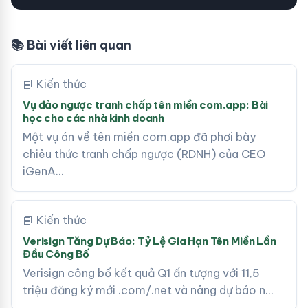
📚 Bài viết liên quan
📘 Kiến thức
Vụ đảo ngược tranh chấp tên miền com.app: Bài
học cho các nhà kinh doanh
Một vụ án về tên miền com.app đã phơi bày
chiêu thức tranh chấp ngược (RDNH) của CEO
iGenA…
📘 Kiến thức
Verisign Tăng Dự Báo: Tỷ Lệ Gia Hạn Tên Miền Lần
Đầu Công Bố
Verisign công bố kết quả Q1 ấn tượng với 11,5
triệu đăng ký mới .com/.net và nâng dự báo n…