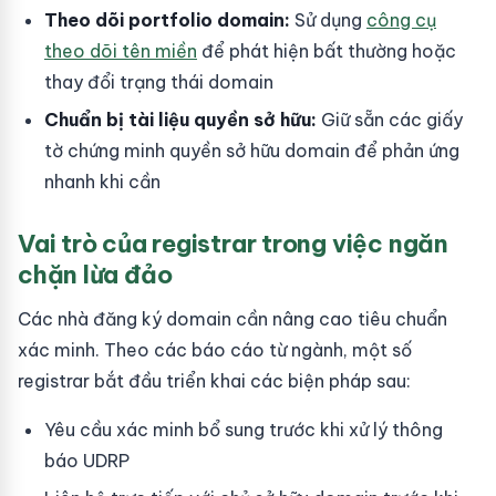
Theo dõi portfolio domain:
Sử dụng
công cụ
theo dõi tên miền
để phát hiện bất thường hoặc
thay đổi trạng thái domain
Chuẩn bị tài liệu quyền sở hữu:
Giữ sẵn các giấy
tờ chứng minh quyền sở hữu domain để phản ứng
nhanh khi cần
Vai trò của registrar trong việc ngăn
chặn lừa đảo
Các nhà đăng ký domain cần nâng cao tiêu chuẩn
xác minh. Theo các báo cáo từ ngành, một số
registrar bắt đầu triển khai các biện pháp sau:
Yêu cầu xác minh bổ sung trước khi xử lý thông
báo UDRP