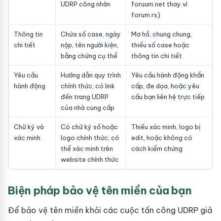
UDRP công nhân
foruum.net thay vì
forum.rs)
Thông tin
Chứa số case, ngày
Mơ hồ, chung chung,
chi tiết
nộp, tên người kiện,
thiếu số case hoặc
bằng chứng cụ thể
thông tin chi tiết
Yêu cầu
Hướng dẫn quy trình
Yêu cầu hành động khẩn
hành động
chính thức, có link
cấp, đe dọa, hoặc yêu
đến trang UDRP
cầu bạn liên hệ trực tiếp
của nhà cung cấp
Chữ ký và
Có chữ ký số hoặc
Thiếu xác minh, logo bị
xác minh
logo chính thức, có
edit, hoặc không có
thể xác minh trên
cách kiểm chứng
website chính thức
Biện pháp bảo vệ tên miền của bạn
Để bảo vệ tên miền khỏi các cuộc tấn công UDRP giả