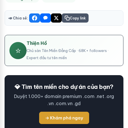
📣 Chia sẻ:
Copy link
Thiện Hồ
⭐
Chủ sàn Tên Miền Đẳng Cấp · 68K+ followers ·
Expert đầu tư tên miền
💎 Tìm tên miền cho dự án của bạn?
Duyệt 1.000+ domain premium .com .net .org
.vn .com.vn .gd
→ Khám phá ngay