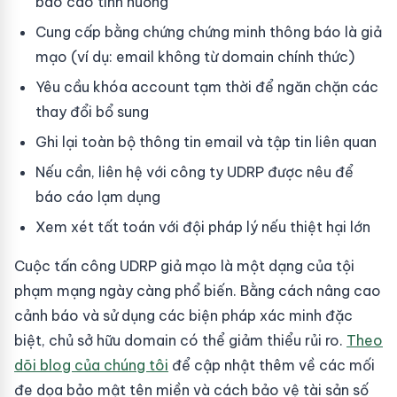
báo cáo tình huống
Cung cấp bằng chứng chứng minh thông báo là giả
mạo (ví dụ: email không từ domain chính thức)
Yêu cầu khóa account tạm thời để ngăn chặn các
thay đổi bổ sung
Ghi lại toàn bộ thông tin email và tập tin liên quan
Nếu cần, liên hệ với công ty UDRP được nêu để
báo cáo lạm dụng
Xem xét tất toán với đội pháp lý nếu thiệt hại lớn
Cuộc tấn công UDRP giả mạo là một dạng của tội
phạm mạng ngày càng phổ biến. Bằng cách nâng cao
cảnh báo và sử dụng các biện pháp xác minh đặc
biệt, chủ sở hữu domain có thể giảm thiểu rủi ro.
Theo
dõi blog của chúng tôi
để cập nhật thêm về các mối
đe dọa bảo mật tên miền và cách bảo vệ tài sản số