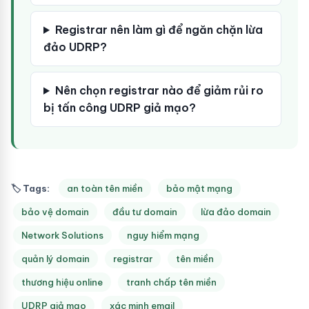
Registrar nên làm gì để ngăn chặn lừa
đảo UDRP?
Nên chọn registrar nào để giảm rủi ro
bị tấn công UDRP giả mạo?
🏷 Tags:
an toàn tên miền
bảo mật mạng
bảo vệ domain
đầu tư domain
lừa đảo domain
Network Solutions
nguy hiểm mạng
quản lý domain
registrar
tên miền
thương hiệu online
tranh chấp tên miền
UDRP giả mạo
xác minh email