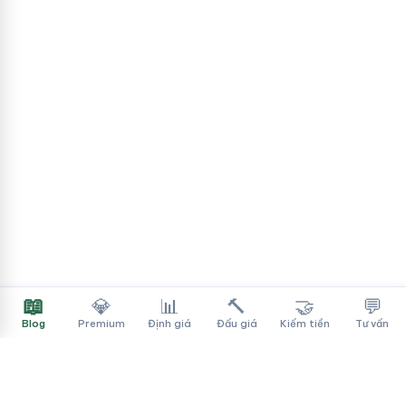
📖
💎
📊
🔨
🤝
💬
Blog
Premium
Định giá
Đấu giá
Kiếm tiền
Tư vấn