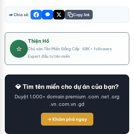
📣 Chia sẻ:
Copy link
Thiện Hồ
⭐
Chủ sàn Tên Miền Đẳng Cấp · 68K+ followers ·
Expert đầu tư tên miền
💎 Tìm tên miền cho dự án của bạn?
Duyệt 1.000+ domain premium .com .net .org
.vn .com.vn .gd
→ Khám phá ngay