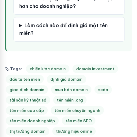
hơn cho doanh nghiệp?
Làm cách nào để định giá một tên
miền?
🏷 Tags:
chiến lược domain
domain investment
đầu tư tên miền
định giá domain
giao dịch domain
mua bán domain
sedo
tài sản kỹ thuật số
tên miền .org
tên miền cao cấp
tên miền chuyên ngành
tên miền doanh nghiệp
tên miền SEO
thị trường domain
thương hiệu online