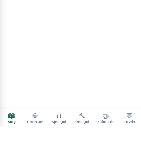
📖
💎
📊
🔨
🤝
💬
Blog
Premium
Định giá
Đấu giá
Kiếm tiền
Tư vấn