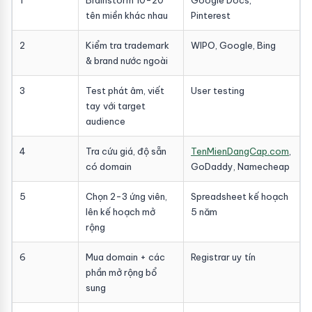
1
Brainstorm 10-20
Google Docs,
tên miền khác nhau
Pinterest
2
Kiểm tra trademark
WIPO, Google, Bing
& brand nước ngoài
3
Test phát âm, viết
User testing
tay với target
audience
4
Tra cứu giá, độ sẵn
TenMienDangCap.com
,
có domain
GoDaddy, Namecheap
5
Chọn 2-3 ứng viên,
Spreadsheet kế hoạch
lên kế hoạch mở
5 năm
rộng
6
Mua domain + các
Registrar uy tín
phần mở rộng bổ
sung