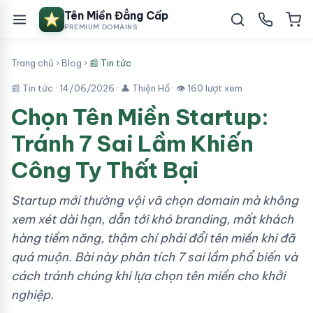
Tên Miền Đẳng Cấp
PREMIUM DOMAINS
Trang chủ
›
Blog
›
📰 Tin tức
📰 Tin tức ·
14/06/2026
· 👤 Thiện Hồ · 👁 160 lượt xem
Chọn Tên Miền Startup:
Tránh 7 Sai Lầm Khiến
Công Ty Thất Bại
Startup mới thường vội vã chọn domain mà không
xem xét dài hạn, dẫn tới khó branding, mất khách
hàng tiềm năng, thậm chí phải đổi tên miền khi đã
quá muộn. Bài này phân tích 7 sai lầm phổ biến và
cách tránh chúng khi lựa chọn tên miền cho khởi
nghiệp.