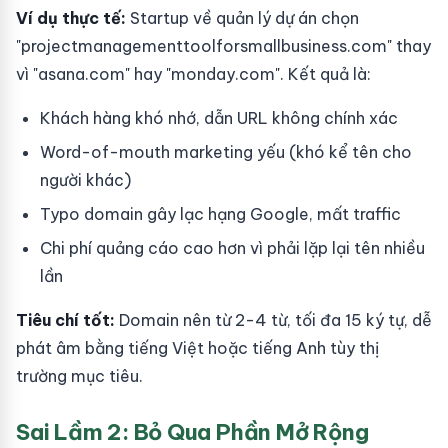
Ví dụ thực tế:
Startup về quản lý dự án chọn
"projectmanagementtoolforsmallbusiness.com" thay
vì "asana.com" hay "monday.com". Kết quả là:
Khách hàng khó nhớ, dẫn URL không chính xác
Word-of-mouth marketing yếu (khó kể tên cho
người khác)
Typo domain gây lạc hạng Google, mất traffic
Chi phí quảng cáo cao hơn vì phải lặp lại tên nhiều
lần
Tiêu chí tốt:
Domain nên từ 2-4 từ, tối đa 15 ký tự, dễ
phát âm bằng tiếng Việt hoặc tiếng Anh tùy thị
trường mục tiêu.
Sai Lầm 2: Bỏ Qua Phần Mở Rộng