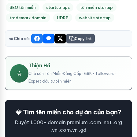
SEO tên miền
startup tips
tên miền startup
trademark domain
UDRP
website startup
📣 Chia sẻ:
Copy link
Thiện Hồ
⭐
Chủ sàn Tên Miền Đẳng Cấp · 68K+ followers ·
Expert đầu tư tên miền
💎 Tìm tên miền cho dự án của bạn?
Duyệt 1.000+ domain premium .com .net .org
.vn .com.vn .gd