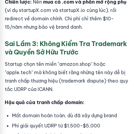
Chiến lược:
Nên
mua cả .com và phần mở rộng phụ
(ví dụ startupX.com và startupX.io cùng lúc), rồi
redirect về domain chính. Chi phí chỉ thêm $10-
15/năm nhưng bảo vệ brand danh.
Sai Lầm 3: Không Kiểm Tra Trademark
và Quyền Sở Hữu Trước
Startup chọn tên miền "amazon.shop" hoặc
"apple.tech" mà không biết rằng những tên này dễ bị
tranh chấp thương hiệu (trademark dispute) theo quy
tắc UDRP của ICANN.
Hậu quả của tranh chấp domain:
Mất domain hoàn toàn, dù đã xây dựng brand
Phí giải quyết UDRP từ $1,500-$5,000