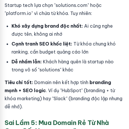
Startup tech lựa chọn "solutions.com" hoặc
"platform.io" vì chứa từ khóa. Tuy nhiên:
Khó xây dựng brand độc nhất:
Ai cũng nghe
được tên, không ai nhớ
Cạnh tranh SEO khốc liệt:
Từ khóa chung khó
ranking, cần budget quảng cáo lớn
Dễ nhầm lẫn:
Khách hàng quên là startup nào
trong vô số "solutions" khác
Tiêu chí tốt:
Domain nên kết hợp tính
branding
mạnh + SEO logic
. Ví dụ "HubSpot" (branding + từ
khóa marketing) hay "Slack" (branding độc lập nhưng
dễ nhớ).
Sai Lầm 5: Mua Domain Rẻ Từ Nhà