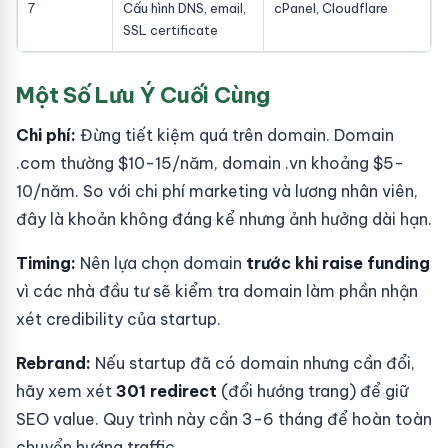
7
Cấu hình DNS, email,
cPanel, Cloudflare
SSL certificate
Một Số Lưu Ý Cuối Cùng
Chi phí:
Đừng tiết kiệm quá trên domain. Domain
.com thường $10-15/năm, domain .vn khoảng $5-
10/năm. So với chi phí marketing và lương nhân viên,
đây là khoản không đáng kể nhưng ảnh hưởng dài hạn.
Timing:
Nên lựa chọn domain
trước khi raise funding
vì các nhà đầu tư sẽ kiểm tra domain làm phần nhận
xét credibility của startup.
Rebrand:
Nếu startup đã có domain nhưng cần đổi,
hãy xem xét
301 redirect
(đổi hướng trang) để giữ
SEO value. Quy trình này cần 3-6 tháng để hoàn toàn
chuyển hướng traffic.