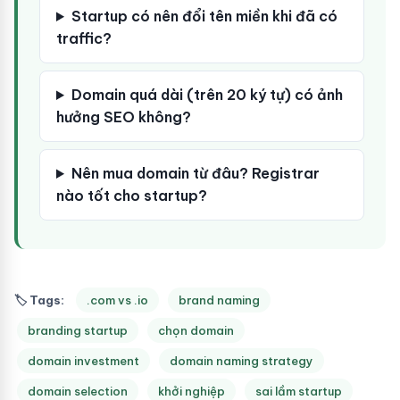
Startup có nên đổi tên miền khi đã có
traffic?
Domain quá dài (trên 20 ký tự) có ảnh
hưởng SEO không?
Nên mua domain từ đâu? Registrar
nào tốt cho startup?
🏷 Tags:
.com vs .io
brand naming
branding startup
chọn domain
domain investment
domain naming strategy
domain selection
khởi nghiệp
sai lầm startup