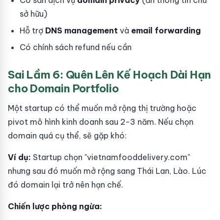
Có sẵn dịch vụ
domain privacy
(ẩn thông tin chủ
sở hữu)
Hỗ trợ
DNS management
và
email forwarding
Có chính sách refund nếu cần
Sai Lầm 6: Quên Lên Kế Hoạch Dài Hạn
cho Domain Portfolio
Một startup có thể muốn mở rộng thị trường hoặc
pivot mô hình kinh doanh sau 2-3 năm. Nếu chọn
domain quá cụ thể, sẽ gặp khó:
Ví dụ:
Startup chọn "vietnamfooddelivery.com"
nhưng sau đó muốn mở rộng sang Thái Lan, Lào. Lúc
đó domain lại trở nên hạn chế.
Chiến lược phòng ngừa: