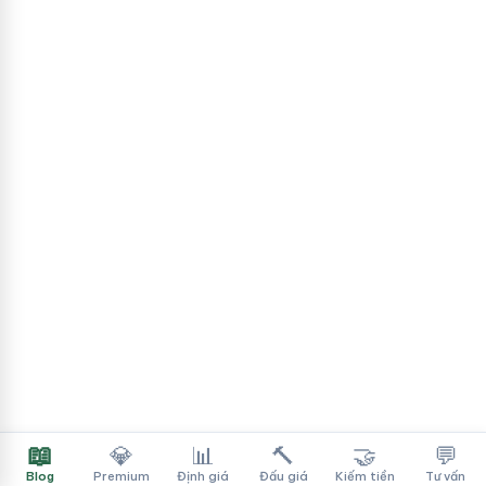
📖
💎
📊
🔨
🤝
💬
Blog
Premium
Định giá
Đấu giá
Kiếm tiền
Tư vấn