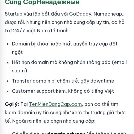
Cung CấpНенадежный
Startup vừa lập bắt đầu với GoDaddy, Namecheap...
được rồi. Nhưng nên chọn nhà cung cấp uy tín, có hỗ
trợ 24/7 Việt Nam để tránh:
Domain bị khóa hoặc mất quyền truy cập đột
ngột
Hết hạn domain mà không nhận thông báo (email
spam)
Transfer domain bị chậm trễ, gây downtime
Customer support kém, không có tiếng Việt
Gợi ý:
Tại
TenMienDangCap.com
, bạn có thể tìm
kiếm domain uy tín cũng như xem thị trường giá thực
tế. Ngoài ra nên lựa chọn nhà cung cấp: