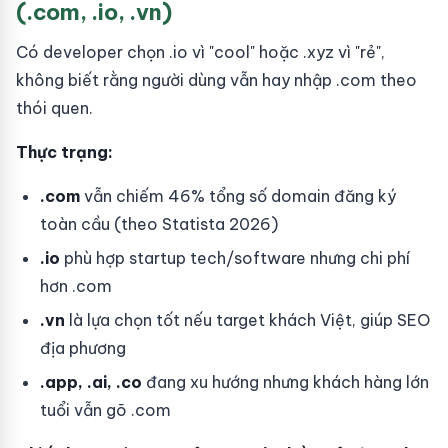
(.com, .io, .vn)
Có developer chọn .io vì "cool" hoặc .xyz vì "rẻ",
không biết rằng người dùng vẫn hay nhập .com theo
thói quen.
Thực trạng:
.com
vẫn chiếm 46% tổng số domain đăng ký
toàn cầu (theo Statista 2026)
.io
phù hợp startup tech/software nhưng chi phí
hơn .com
.vn
là lựa chọn tốt nếu target khách Việt, giúp SEO
địa phương
.app, .ai, .co
đang xu hướng nhưng khách hàng lớn
tuổi vẫn gõ .com