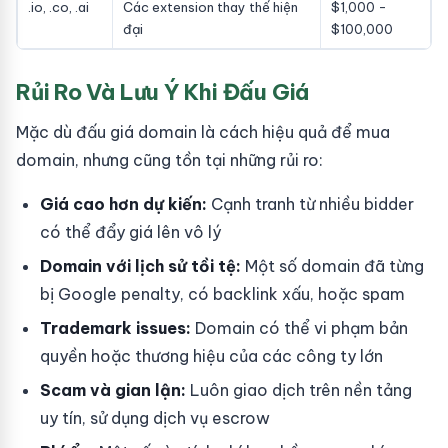
.io, .co, .ai
Các extension thay thế hiện
$1,000 -
đại
$100,000
Rủi Ro Và Lưu Ý Khi Đấu Giá
Mặc dù đấu giá domain là cách hiệu quả để mua
domain, nhưng cũng tồn tại những rủi ro:
Giá cao hơn dự kiến:
Cạnh tranh từ nhiều bidder
có thể đẩy giá lên vô lý
Domain với lịch sử tồi tệ:
Một số domain đã từng
bị Google penalty, có backlink xấu, hoặc spam
Trademark issues:
Domain có thể vi phạm bản
quyền hoặc thương hiệu của các công ty lớn
Scam và gian lận:
Luôn giao dịch trên nền tảng
uy tín, sử dụng dịch vụ escrow