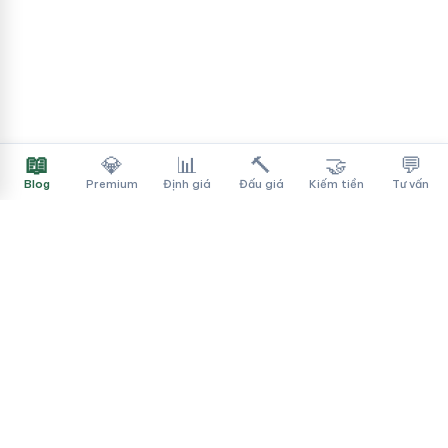
📖
💎
📊
🔨
🤝
💬
Blog
Premium
Định giá
Đấu giá
Kiếm tiền
Tư vấn
Tên Miền Đẳng Cấp
✓
Sàn mua bán tên miền cao cấp cho người Việt
f
▶
♪
Dịch vụ