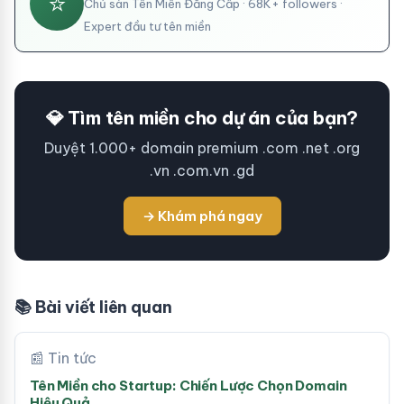
⭐
Chủ sàn Tên Miền Đẳng Cấp · 68K+ followers ·
Expert đầu tư tên miền
💎 Tìm tên miền cho dự án của bạn?
Duyệt 1.000+ domain premium .com .net .org
.vn .com.vn .gd
→ Khám phá ngay
📚 Bài viết liên quan
📰 Tin tức
Tên Miền cho Startup: Chiến Lược Chọn Domain
Hiệu Quả