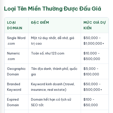
Loại Tên Miền Thường Được Đấu Giá
LOẠI
ĐẶC ĐIỂM
MỨC GIÁ DỰ
DOMAIN
KIẾN
Single Word
Một từ duy nhất, dễ nhớ, giá
$50,000 -
.com
trị cao
$1,000,000+
Numeric
Toàn số, như 123.com
$10,000 -
.com
$500,000
Geographic
Tên địa danh, thành phố, quốc
$5,000 -
Domain
gia
$100,000
Branded
Keyword kinh doanh (travel,
$50,000 -
Keyword
insurance, real estate)
$500,000+
Expired
Domain hết hạn có lịch sử
$100 -
Domain
SEO tốt
$50,000