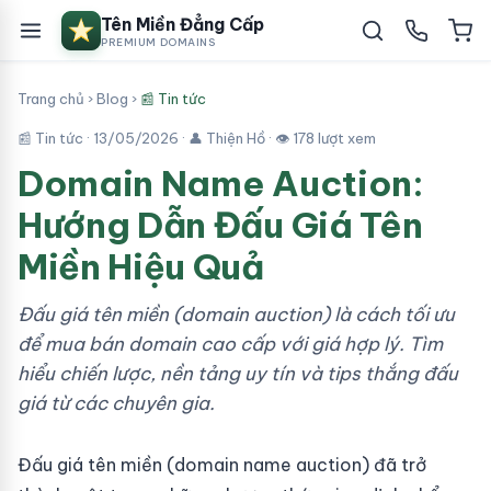
Tên Miền Đẳng Cấp
PREMIUM DOMAINS
Trang chủ
›
Blog
›
📰 Tin tức
📰 Tin tức ·
13/05/2026
· 👤 Thiện Hồ · 👁 178 lượt xem
Domain Name Auction:
Hướng Dẫn Đấu Giá Tên
Miền Hiệu Quả
Đấu giá tên miền (domain auction) là cách tối ưu
để mua bán domain cao cấp với giá hợp lý. Tìm
hiểu chiến lược, nền tảng uy tín và tips thắng đấu
giá từ các chuyên gia.
Đấu giá tên miền (domain name auction) đã trở