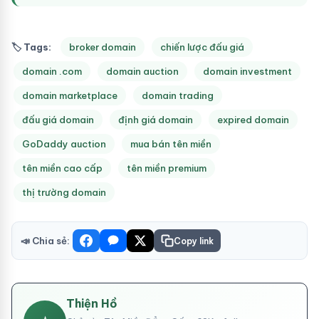
🏷 Tags:
broker domain
chiến lược đấu giá
domain .com
domain auction
domain investment
domain marketplace
domain trading
đấu giá domain
định giá domain
expired domain
GoDaddy auction
mua bán tên miền
tên miền cao cấp
tên miền premium
thị trường domain
📣 Chia sẻ:
Copy link
Thiện Hồ