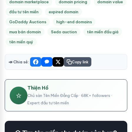
domain marketplace
domain pricing
domain value
đầu tư tên miền
expired domain
GoDaddy Auctions
high-end domains
mua bán domain
Sedo auction
tên miền đấu giá
tên miền quý
📣 Chia sẻ:
Copy link
Thiện Hồ
⭐
Chủ sàn Tên Miền Đẳng Cấp · 68K+ followers ·
Expert đầu tư tên miền