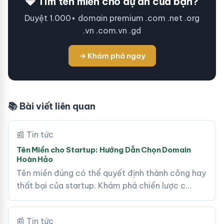
💎 Tìm tên miền cho dự án của bạn?
Duyệt 1.000+ domain premium .com .net .org
.vn .com.vn .gd
→ Khám phá ngay
📚 Bài viết liên quan
📰 Tin tức
Tên Miền cho Startup: Hướng Dẫn Chọn Domain
Hoàn Hảo
Tên miền đúng có thể quyết định thành công hay
thất bại của startup. Khám phá chiến lược c…
📰 Tin tức