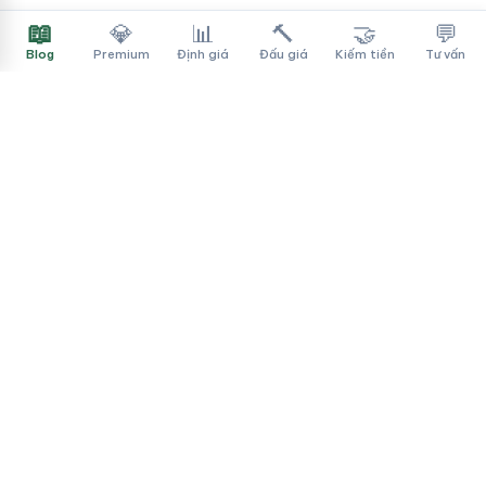
📖
💎
📊
🔨
🤝
💬
Blog
Premium
Định giá
Đấu giá
Kiếm tiền
Tư vấn
Tên Miền Đẳng Cấp
✓
Sàn mua bán tên miền cao cấp cho người Việt
f
▶
♪
Dịch vụ
Tìm tên miền
Theo ngành
Cách mua
Thanh toán