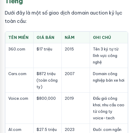
Tiếng
Dưới đây là một số giao dịch domain auction kỷ lục
toàn cầu:
TÊN MIỀN
GIÁ BÁN
NĂM
GHI CHÚ
360.com
$17 triệu
2015
Tên 3 ký tự từ
lĩnh vực công
nghệ
Cars.com
$872 triệu
2007
Domain công
(toàn công
nghiệp bán xe hơi
ty)
Voice.com
$800,000
2019
Đấu giá công
khai, nhu cầu cao
từ công ty
voice-tech
AI.com
$27.5 triệu
2023
Đuôi .com ngắn