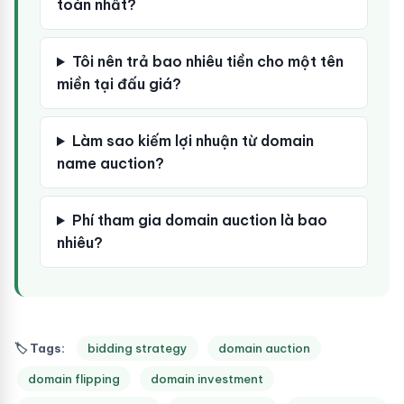
toàn nhất?
Tôi nên trả bao nhiêu tiền cho một tên
miền tại đấu giá?
Làm sao kiếm lợi nhuận từ domain
name auction?
Phí tham gia domain auction là bao
nhiêu?
🏷 Tags:
bidding strategy
domain auction
domain flipping
domain investment