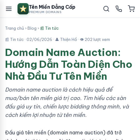
Tên Miền Đẳng Cấp
PREMIUM DOMAINS
Trang chủ
›
Blog
›
📰 Tin tức
📰 Tin tức ·
02/06/2026
· 👤 Thiện Hồ · 👁 202 lượt xem
Domain Name Auction:
Hướng Dẫn Toàn Diện Cho
Nhà Đầu Tư Tên Miền
Domain name auction là cách hiệu quả để
mua/bán tên miền giá trị cao. Tìm hiểu các sàn
đấu giá uy tín, chiến lược bidding thông minh, và
cách kiếm lợi nhuận từ tên miền.
Đấu giá tên miền (domain name auction) đã trở