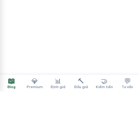
📖
💎
📊
🔨
🤝
💬
Blog
Premium
Định giá
Đấu giá
Kiếm tiền
Tư vấn
Tên Miền Đẳng Cấp
✓
Sàn mua bán tên miền cao cấp cho người Việt