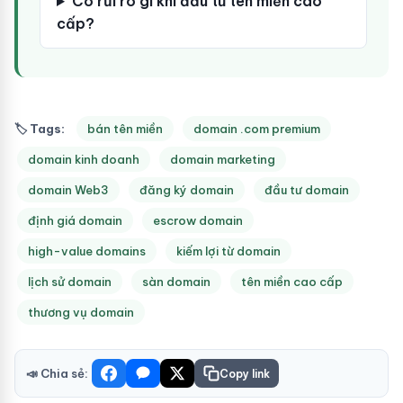
Có rủi ro gì khi đầu tư tên miền cao
cấp?
🏷 Tags:
bán tên miền
domain .com premium
domain kinh doanh
domain marketing
domain Web3
đăng ký domain
đầu tư domain
định giá domain
escrow domain
high-value domains
kiếm lợi từ domain
lịch sử domain
sàn domain
tên miền cao cấp
thương vụ domain
📣 Chia sẻ:
Copy link