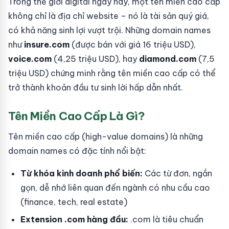
Trong thế giới digital ngày nay, một tên miền cao cấp
không chỉ là địa chỉ website – nó là tài sản quý giá,
có khả năng sinh lợi vượt trội. Những domain names
như
insure.com
(được bán với giá 16 triệu USD),
voice.com
(4,25 triệu USD), hay
diamond.com
(7,5
triệu USD) chứng minh rằng tên miền cao cấp có thể
trở thành khoản đầu tư sinh lời hấp dẫn nhất.
Tên Miền Cao Cấp Là Gì?
Tên miền cao cấp (high-value domains) là những
domain names có đặc tính nổi bật:
Từ khóa kinh doanh phổ biến:
Các từ đơn, ngắn
gọn, dễ nhớ liên quan đến ngành có nhu cầu cao
(finance, tech, real estate)
Extension .com hàng đầu:
.com là tiêu chuẩn