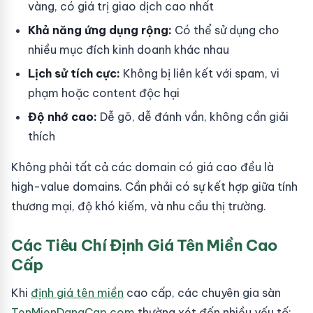
vàng, có giá trị giao dịch cao nhất
Khả năng ứng dụng rộng:
Có thể sử dụng cho
nhiều mục đích kinh doanh khác nhau
Lịch sử tích cực:
Không bị liên kết với spam, vi
phạm hoặc content độc hại
Độ nhớ cao:
Dễ gõ, dễ đánh vần, không cần giải
thích
Không phải tất cả các domain có giá cao đều là
high-value domains. Cần phải có sự kết hợp giữa tính
thương mại, độ khó kiếm, và nhu cầu thị trường.
Các Tiêu Chí Định Giá Tên Miền Cao
Cấp
Khi
định giá tên miền
cao cấp, các chuyên gia sàn
TenMienDangCap.com
thường xét đến nhiều yếu tố: