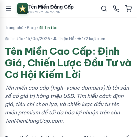
Tên Miền Đẳng Cấp
PREMIUM DOMAINS
Trang chủ
›
Blog
›
📰 Tin tức
📰 Tin tức ·
15/05/2026
· 👤 Thiện Hồ · 👁 172 lượt xem
Tên Miền Cao Cấp: Định
Giá, Chiến Lược Đầu Tư và
Cơ Hội Kiếm Lời
Tên miền cao cấp (high-value domains) là tài sản
số có giá trị hàng triệu USD. Tìm hiểu cách định
giá, tiêu chí chọn lựa, và chiến lược đầu tư tên
miền premium để tối đa hóa lợi nhuận trên sàn
TenMienDangCap.com.