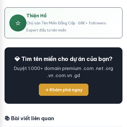
Thiện Hồ
⭐
Chủ sàn Tên Miền Đẳng Cấp · 68K+ followers ·
Expert đầu tư tên miền
💎 Tìm tên miền cho dự án của bạn?
Duyệt 1.000+ domain premium .com .net .org
.vn .com.vn .gd
→ Khám phá ngay
📚 Bài viết liên quan