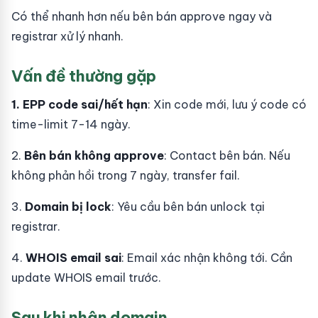
Có thể nhanh hơn nếu bên bán approve ngay và
registrar xử lý nhanh.
Vấn đề thường gặp
1. EPP code sai/hết hạn
: Xin code mới, lưu ý code có
time-limit 7-14 ngày.
2.
Bên bán không approve
: Contact bên bán. Nếu
không phản hồi trong 7 ngày, transfer fail.
3.
Domain bị lock
: Yêu cầu bên bán unlock tại
registrar.
4.
WHOIS email sai
: Email xác nhận không tới. Cần
update WHOIS email trước.
Sau khi nhận domain