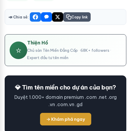
📣 Chia sẻ:
Copy link
Thiện Hồ
⭐
Chủ sàn Tên Miền Đẳng Cấp · 68K+ followers ·
Expert đầu tư tên miền
💎 Tìm tên miền cho dự án của bạn?
Duyệt 1.000+ domain premium .com .net .org
.vn .com.vn .gd
→ Khám phá ngay