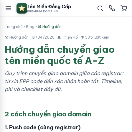
Tên Miền Đẳng Cấp
PREMIUM DOMAINS
Trang chủ
›
Blog
›
🛠 Hướng dẫn
🛠 Hướng dẫn ·
19/04/2026
· 👤 Thiện Hồ · 👁 305 lượt xem
Hướng dẫn chuyển giao
tên miền quốc tế A-Z
Quy trình chuyển giao domain giữa các registrar:
từ xin EPP code đến xác nhận hoàn tất. Timeline,
phí và checklist đầy đủ.
2 cách chuyển giao domain
1. Push code (cùng registrar)