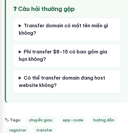
❓ Câu hỏi thường gặp
Transfer domain có mất tên miền gì
không?
Phí transfer $8-15 có bao gồm gia
hạn không?
Có thể transfer domain đang host
website không?
🏷 Tags:
chuyển giao
epp-code
hướng dẫn
registrar
transfer