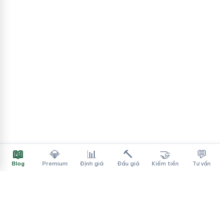
📖
💎
📊
🔨
🤝
💬
Blog
Premium
Định giá
Đấu giá
Kiếm tiền
Tư vấn