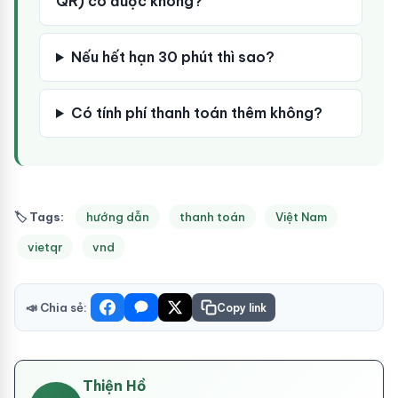
QR) có được không?
Nếu hết hạn 30 phút thì sao?
Có tính phí thanh toán thêm không?
🏷 Tags:
hướng dẫn
thanh toán
Việt Nam
vietqr
vnd
📣 Chia sẻ:
Copy link
Thiện Hồ