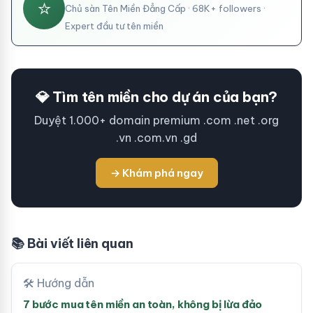
⭐
Chủ sàn Tên Miền Đẳng Cấp · 68K+ followers ·
Expert đầu tư tên miền
💎 Tìm tên miền cho dự án của bạn?
Duyệt 1.000+ domain premium .com .net .org
.vn .com.vn .gd
→ Khám phá ngay
📚 Bài viết liên quan
🛠 Hướng dẫn
7 bước mua tên miền an toàn, không bị lừa đảo