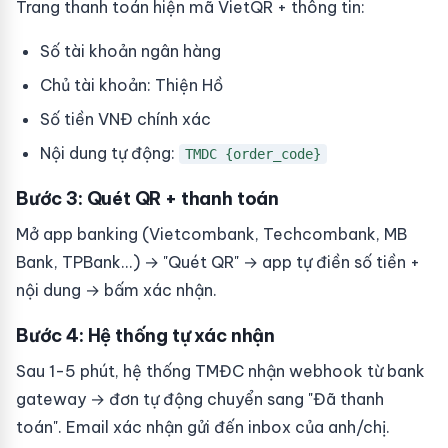
Trang thanh toán hiện mã VietQR + thông tin:
Số tài khoản ngân hàng
Chủ tài khoản: Thiện Hồ
Số tiền VNĐ chính xác
Nội dung tự động:
TMDC {order_code}
Bước 3: Quét QR + thanh toán
Mở app banking (Vietcombank, Techcombank, MB
Bank, TPBank...) → "Quét QR" → app tự điền số tiền +
nội dung → bấm xác nhận.
Bước 4: Hệ thống tự xác nhận
Sau 1-5 phút, hệ thống TMĐC nhận webhook từ bank
gateway → đơn tự động chuyển sang "Đã thanh
toán". Email xác nhận gửi đến inbox của anh/chị.