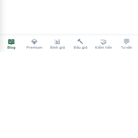
📖
💎
📊
🔨
🤝
💬
Blog
Premium
Định giá
Đấu giá
Kiếm tiền
Tư vấn
Tên Miền Đẳng Cấp
✓
Sàn mua bán tên miền cao cấp cho người Việt
f
▶
♪
Dịch vụ
Tìm tên miền