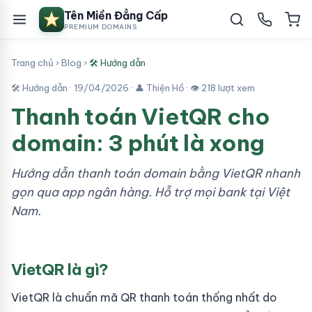
Tên Miền Đẳng Cấp
PREMIUM DOMAINS
Trang chủ
›
Blog
›
🛠 Hướng dẫn
🛠 Hướng dẫn ·
19/04/2026
· 👤 Thiện Hồ · 👁 218 lượt xem
Thanh toán VietQR cho
domain: 3 phút là xong
Hướng dẫn thanh toán domain bằng VietQR nhanh
gọn qua app ngân hàng. Hỗ trợ mọi bank tại Việt
Nam.
VietQR là gì?
VietQR là chuẩn mã QR thanh toán thống nhất do