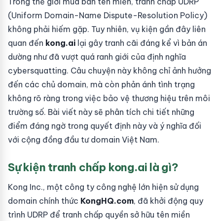
Trong thế giới mua bán tên miền, tranh chấp UDRP
(Uniform Domain-Name Dispute-Resolution Policy)
không phải hiếm gặp. Tuy nhiên, vụ kiện gần đây liên
quan đến
kong.ai
lại gây tranh cãi đáng kể vì bản án
dường như đã vượt quá ranh giới của định nghĩa
cybersquatting. Câu chuyện này không chỉ ảnh hưởng
đến các chủ domain, mà còn phản ánh tình trạng
không rõ ràng trong việc bảo vệ thương hiệu trên môi
trường số. Bài viết này sẽ phân tích chi tiết những
điểm đáng ngờ trong quyết định này và ý nghĩa đối
với cộng đồng đầu tư domain Việt Nam.
Sự kiện tranh chấp kong.ai là gì?
Kong Inc., một công ty công nghệ lớn hiện sử dụng
domain chính thức
KongHQ.com
, đã khởi động quy
trình UDRP để tranh chấp quyền sở hữu tên miền