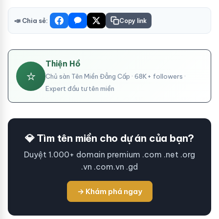
📣 Chia sẻ:
Copy link
Thiện Hồ
⭐
Chủ sàn Tên Miền Đẳng Cấp · 68K+ followers ·
Expert đầu tư tên miền
💎 Tìm tên miền cho dự án của bạn?
Duyệt 1.000+ domain premium .com .net .org
.vn .com.vn .gd
→ Khám phá ngay