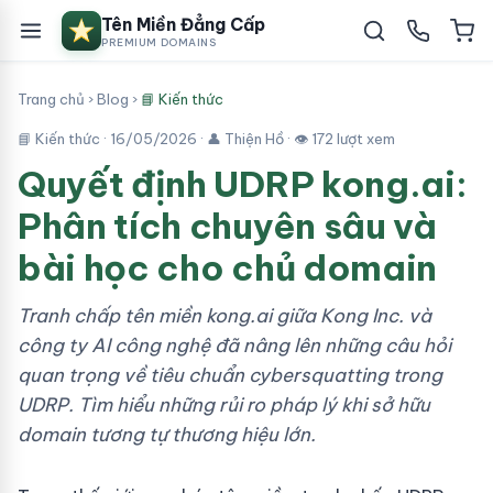
Tên Miền Đẳng Cấp
PREMIUM DOMAINS
Trang chủ
›
Blog
›
📘 Kiến thức
📘 Kiến thức ·
16/05/2026
· 👤 Thiện Hồ · 👁 172 lượt xem
Quyết định UDRP kong.ai:
Phân tích chuyên sâu và
bài học cho chủ domain
Tranh chấp tên miền kong.ai giữa Kong Inc. và
công ty AI công nghệ đã nâng lên những câu hỏi
quan trọng về tiêu chuẩn cybersquatting trong
UDRP. Tìm hiểu những rủi ro pháp lý khi sở hữu
domain tương tự thương hiệu lớn.