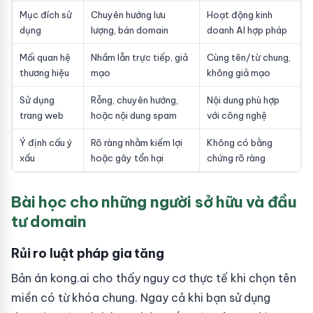
Mục đích sử
Chuyên hướng lưu
Hoạt động kinh
dụng
lượng, bán domain
doanh AI hợp pháp
Mối quan hệ
Nhầm lẫn trực tiếp, giả
Cùng tên/từ chung,
thương hiệu
mạo
không giả mạo
Sử dụng
Rỗng, chuyên hướng,
Nội dung phù hợp
trang web
hoặc nội dung spam
với công nghệ
Ý định cấu ý
Rõ ràng nhằm kiếm lợi
Không có bằng
xấu
hoặc gây tổn hại
chứng rõ ràng
Bài học cho những người sở hữu và đầu
tư domain
Rủi ro luật pháp gia tăng
Bản án kong.ai cho thấy nguy cơ thực tế khi chọn tên
miền có từ khóa chung. Ngay cả khi bạn sử dụng