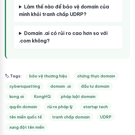
Làm thế nào để bảo vệ domain của
mình khỏi tranh chấp UDRP?
Domain .ai có rủi ro cao hơn so với
.com không?
🏷 Tags:
bảo vệ thương hiệu
chứng thực domain
cybersquatting
domain .ai
đầu tư domain
kong.ai
KongHQ
pháp luật domain
quyền domain
rủi ro pháp lý
startup tech
tên miền quốc tế
tranh chấp domain
UDRP
xung đột tên miền