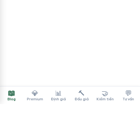
📖
💎
📊
🔨
🤝
💬
Blog
Premium
Định giá
Đấu giá
Kiếm tiền
Tư vấn
Tên Miền Đẳng Cấp
✓