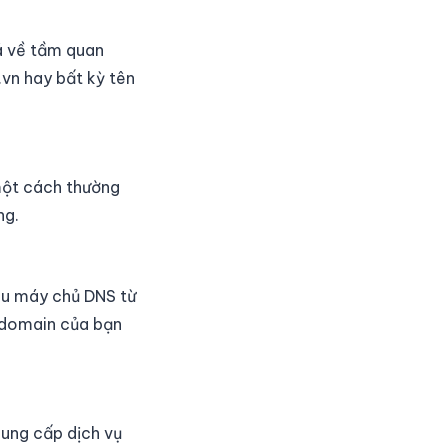
iá về tầm quan
vn hay bất kỳ tên
một cách thường
ng.
ều máy chủ DNS từ
 domain của bạn
ung cấp dịch vụ