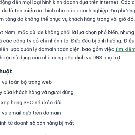
ộng đến mọi loại hình kinh doanh dựa trên internet. Các 
 .de là tên miền ưa thích cho các doanh nghiệp địa phương
ềm tàng do không thể phục vụ khách hàng trong vài giờ đó.
ệt Nam, mặc dù .de không phải là lựa chọn phổ biến, nhưng
 các công ty có chi nhánh tại Đức đều bị ảnh hưởng. Điều
iến lược quản lý domain toàn diện, bao gồm việc
tìm kiếm
hoặc sử dụng các nhà cung cấp dịch vụ DNS phụ trợ.
Thuật
 vụ toàn bộ trang web
y của khách hàng và người dùng
 xếp hạng SEO nếu kéo dài
 vụ email dựa trên domain
hính từ doanh số bán hàng bị mất