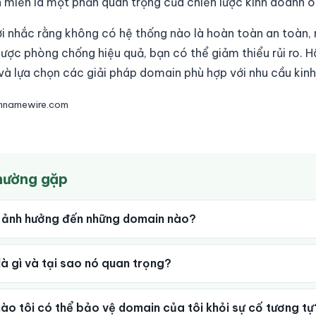
 miền là một phần quan trọng của chiến lược kinh doanh on
lời nhắc rằng không có hệ thống nào là hoàn toàn an toàn, 
 lược phòng chống hiệu quả, bạn có thể giảm thiểu rủi ro. 
và lựa chọn các giải pháp domain phù hợp với nhu cầu kin
innamewire.com
thường gặp
e ảnh hưởng đến những domain nào?
 gì và tại sao nó quan trọng?
ào tôi có thể bảo vệ domain của tôi khỏi sự cố tương tự