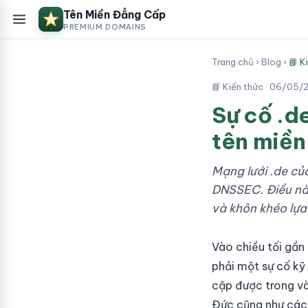
Tên Miền Đẳng Cấp
PREMIUM DOMAINS
Trang chủ
›
Blog
›
📘 K
📘 Kiến thức ·
06/05/
Sự cố .d
tên miền
Mạng lưới .de củ
DNSSEC. Điều này
và khôn khéo lựa
Vào chiều tối gần
phải một sự cố k
cập được trong vài
Đức cũng như các