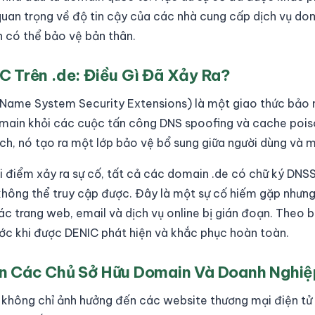
 quan trọng về độ tin cậy của các nhà cung cấp dịch vụ d
 có thể bảo vệ bản thân.
 Trên .de: Điều Gì Đã Xảy Ra?
ame System Security Extensions) là một giao thức bảo 
main khỏi các cuộc tấn công DNS spoofing và cache pois
ách, nó tạo ra một lớp bảo vệ bổ sung giữa người dùng và 
ời điểm xảy ra sự cố, tất cả các domain .de có chữ ký DNS
không thể truy cập được. Đây là một sự cố hiếm gặp nhưn
ác trang web, email và dịch vụ online bị gián đoạn. Theo b
rước khi được DENIC phát hiện và khắc phục hoàn toàn.
n Các Chủ Sở Hữu Domain Và Doanh Nghiệ
 không chỉ ảnh hưởng đến các website thương mại điện tử