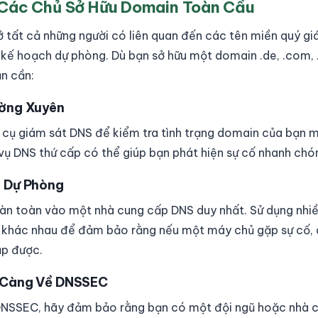
 Các Chủ Sở Hữu Domain Toàn Cầu
ở tất cả những người có liên quan đến các tên miền quý g
 kế hoạch dự phòng. Dù bạn sở hữu một domain .de, .com, .
n cần:
ường Xuyên
cụ giám sát DNS để kiểm tra tình trạng domain của bạn 
 vụ DNS thứ cấp có thể giúp bạn phát hiện sự cố nhanh chó
S Dự Phòng
àn toàn vào một nhà cung cấp DNS duy nhất. Sử dụng nhi
 khác nhau để đảm bảo rằng nếu một máy chủ gặp sự cố,
ập được.
ỹ Càng Về DNSSEC
DNSSEC, hãy đảm bảo rằng bạn có một đội ngũ hoặc nhà c