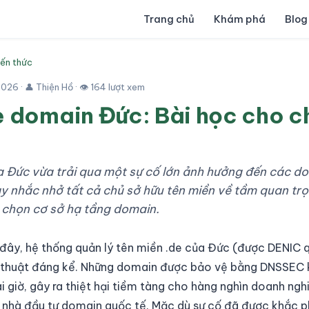
Trang chủ
Khám phá
Blog
iến thức
2026
· 👤 Thiện Hồ · 👁 164 lượt xem
e domain Đức: Bài học cho c
a Đức vừa trải qua một sự cố lớn ảnh hưởng đến các d
 nhắc nhở tất cả chủ sở hữu tên miền về tầm quan tr
 chọn cơ sở hạ tầng domain.
 đây, hệ thống quản lý tên miền .de của Đức (được DENIC 
ỹ thuật đáng kể. Những domain được bảo vệ bằng DNSSEC 
 giờ, gây ra thiệt hại tiềm tàng cho hàng nghìn doanh ngh
 nhà đầu tư domain quốc tế. Mặc dù sự cố đã được khắc p