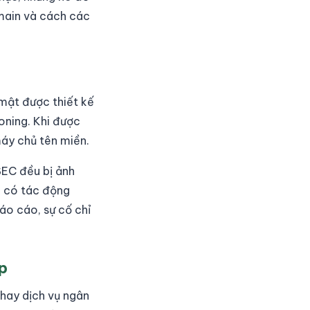
omain và cách các
mật được thiết kế
oning. Khi được
máy chủ tên miền.
SEC đều bị ảnh
g có tác động
áo cáo, sự cố chỉ
p
 hay dịch vụ ngân