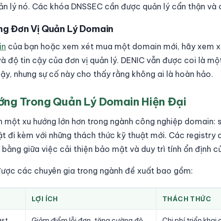
ản lý nó. Các khóa DNSSEC cần được quản lý cẩn thận và c
ng Đơn Vị Quản Lý Domain
in
của bạn hoặc xem xét mua một domain mới, hãy xem xé
à độ tin cậy của đơn vị quản lý. DENIC vẫn được coi là mộ
ậy, nhưng sự cố này cho thấy rằng không ai là hoàn hảo.
ớng Trong Quản Lý Domain Hiện Đại
h một xu hướng lớn hơn trong ngành công nghiệp domain: 
t đi kèm với những thách thức kỹ thuật mới. Các registry
bằng giữa việc cải thiện bảo mật và duy trì tính ổn định c
được các chuyên gia trong ngành đề xuất bao gồm:
LỢI ÍCH
THÁCH THỨC
ast
Giảm điểm lỗi đơn, tăng cường độ
Chi phí triển khai