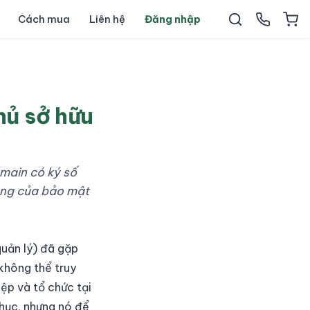
Cách mua
Liên hệ
Đăng nhập
hủ sở hữu
omain có ký số
ọng của bảo mật
quản lý) đã gặp
không thể truy
iệp và tổ chức tại
hục, nhưng nó để