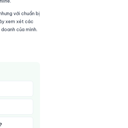
line.
nhưng với chuẩn bị
Hãy xem xét các
h doanh của mình.
?