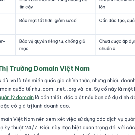
tin cậy
lớn
Bảo mật tốt hơn, giảm sự cố
Cần đào tạo, quả
er-
Bảo vệ quyền riêng tư, chống giả
Chưa được áp dụn
mạo
chuẩn bị
Thị Trường Domain Việt Nam
 dù .vn là tên miền quốc gia chính thức, nhưng nhiều doan
ain quốc tế như .com, .net, .org và .de. Sự cố này là một 
quản lý domain
là cần thiết, đặc biệt nếu bạn có dự định 
ặc có giá trị kinh doanh cao.
main Việt Nam nên xem xét việc sử dụng các dịch vụ quả
trợ kỹ thuật 24/7. Điều này đặc biệt quan trọng đối với cá