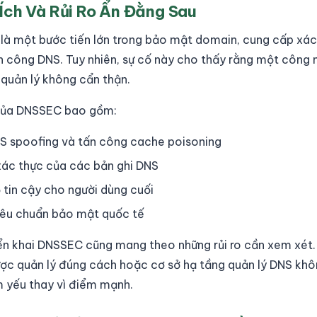
Ích Và Rủi Ro Ẩn Đằng Sau
là một bước tiến lớn trong bảo mật domain, cung cấp xác
 công DNS. Tuy nhiên, sự cố này cho thấy rằng một công 
 quản lý không cẩn thận.
h của DNSSEC bao gồm:
S spoofing và tấn công cache poisoning
xác thực của các bản ghi DNS
tin cậy cho người dùng cuối
iêu chuẩn bảo mật quốc tế
riển khai DNSSEC cũng mang theo những rủi ro cần xem xét
c quản lý đúng cách hoặc cơ sở hạ tầng quản lý DNS khôn
m yếu thay vì điểm mạnh.