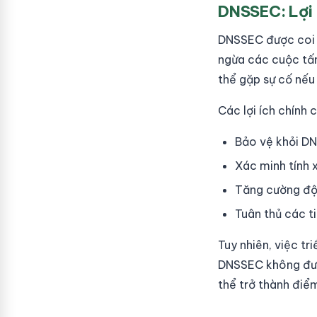
DNSSEC: Lợi 
DNSSEC được coi 
ngừa các cuộc tấn
thể gặp sự cố nếu
Các lợi ích chín
Bảo vệ khỏi DN
Xác minh tính 
Tăng cường độ 
Tuân thủ các t
Tuy nhiên, việc t
DNSSEC không đượ
thể trở thành điể