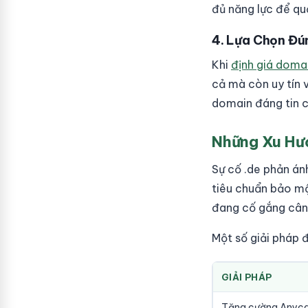
đủ năng lực để qu
4. Lựa Chọn Đú
Khi
định giá doma
cả mà còn uy tín v
domain đáng tin c
Những Xu Hư
Sự cố .de phản án
tiêu chuẩn bảo mậ
đang cố gắng cân 
Một số giải pháp 
GIẢI PHÁP
Tăng cường Anyc