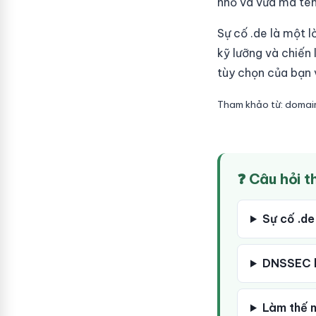
nhỏ và vừa mà tên
Sự cố .de là một 
kỹ lưỡng và chiến
tùy chọn của bạn 
Tham khảo từ: doma
❓ Câu hỏi 
Sự cố .d
DNSSEC là
Làm thế n