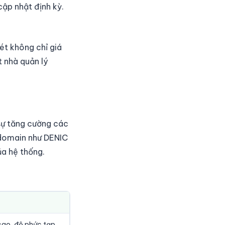
ập nhật định kỳ.
t không chỉ giá
t nhà quản lý
sự tăng cường các
 domain như DENIC
ủa hệ thống.
 cao, độ phức tạp