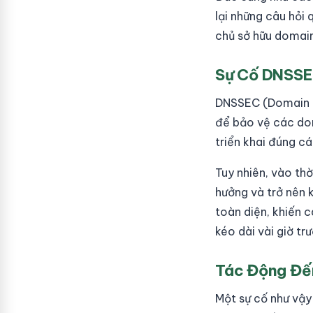
lại những câu hỏi
chủ sở hữu domain
Sự Cố DNSSEC
DNSSEC (Domain N
để bảo vệ các do
triển khai đúng c
Tuy nhiên, vào th
hưởng và trở nên 
toàn diện, khiến c
kéo dài vài giờ t
Tác Động Đế
Một sự cố như vậy