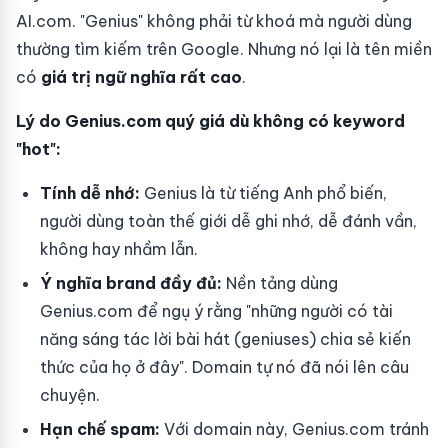
AI.com. "Genius" không phải từ khoá mà người dùng
thường tìm kiếm trên Google. Nhưng nó lại là tên miền
có
giá trị ngữ nghĩa rất cao
.
Lý do Genius.com quý giá dù không có keyword
"hot":
Tính dễ nhớ:
Genius là từ tiếng Anh phổ biến,
người dùng toàn thế giới dễ ghi nhớ, dễ đánh vần,
không hay nhầm lẫn.
Ý nghĩa brand đầy đủ:
Nền tảng dùng
Genius.com để ngụ ý rằng "những người có tài
năng sáng tác lời bài hát (geniuses) chia sẻ kiến
thức của họ ở đây". Domain tự nó đã nói lên câu
chuyện.
Hạn chế spam:
Với domain này, Genius.com tránh