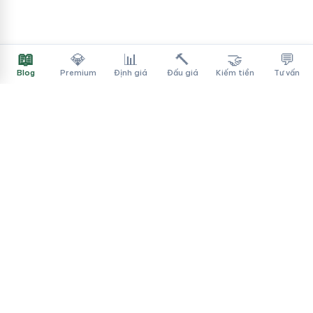
📖
💎
📊
🔨
🤝
💬
Blog
Premium
Định giá
Đấu giá
Kiếm tiền
Tư vấn
Tên Miền Đẳng Cấp
✓
Sàn mua bán tên miền cao cấp cho người Việt
f
▶
♪
Dịch vụ
Tìm tên miền
Theo ngành