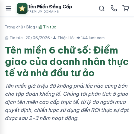
Tên Miền Đẳng Cấp
PREMIUM DOMAINS
Trang chủ
›
Blog
›
📰 Tin tức
📰 Tin tức ·
20/06/2026
· 👤 Thiện Hồ · 👁 144 lượt xem
Tên miền 6 chữ số: Điểm
giao của doanh nhân thực
tế và nhà đầu tư ảo
Tên miền giá triệu đô không phải lúc nào cũng bán
cho tập đoàn khổng lồ. Chúng tôi phân tích 5 giao
dịch tên miền cao cấp thực tế, từ lý do người mua
quyết định, chiến lược sử dụng đến ROI thực sự đạt
được sau 2-3 năm hoạt động.