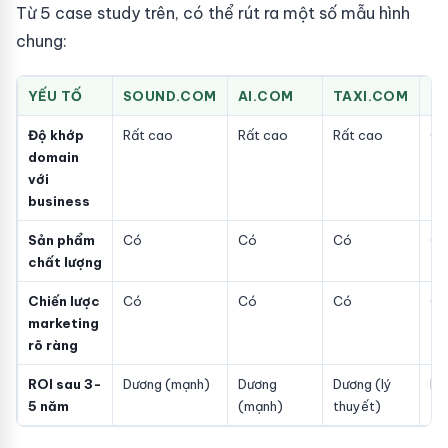
Từ 5 case study trên, có thể rút ra một số mẫu hình
chung:
YẾU TỐ
SOUND.COM
AI.COM
TAXI.COM
G
Độ khớp
Rất cao
Rất cao
Rất cao
Ca
domain
với
business
Sản phẩm
Có
Có
Có
C
chất lượng
Chiến lược
Có
Có
Có
C
marketing
rõ ràng
ROI sau 3-
Dương (mạnh)
Dương
Dương (lý
Dư
5 năm
(mạnh)
thuyết)