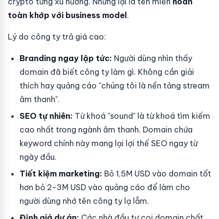
crypto từng xu hướng. Nhưng lại là tên miền
hoàn
toàn khớp với business model
.
Lý do công ty trả giá cao:
Branding ngay lập tức:
Người dùng nhìn thấy
domain đã biết công ty làm gì. Không cần giải
thích hay quảng cáo "chúng tôi là nền tảng stream
âm thanh".
SEO tự nhiên:
Từ khoá "sound" là từ khoá tìm kiếm
cao nhất trong ngành âm thanh. Domain chứa
keyword chính này mang lại lợi thế SEO ngay từ
ngày đầu.
Tiết kiệm marketing:
Bỏ 1,5M USD vào domain tốt
hơn bỏ 2-3M USD vào quảng cáo để làm cho
người dùng nhớ tên công ty lạ lẫm.
Định giá dự án:
Các nhà đầu tư coi domain chất