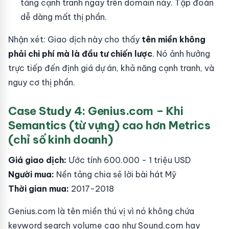
tảng cạnh tranh ngay trên domain này. Tập đoàn
dễ dàng mất thị phần.
Nhận xét: Giao dịch này cho thấy
tên miền không
phải chi phí mà là đầu tư chiến lược
. Nó ảnh hưởng
trực tiếp đến định giá dự án, khả năng cạnh tranh, và
nguy cơ thị phần.
Case Study 4: Genius.com – Khi
Semantics (từ vựng) cao hơn Metrics
(chỉ số kinh doanh)
Giá giao dịch:
Ước tính 600.000 - 1 triệu USD
Người mua:
Nền tảng chia sẻ lời bài hát Mỹ
Thời gian mua:
2017-2018
Genius.com là tên miền thú vị vì nó không chứa
keyword search volume cao như Sound.com hay