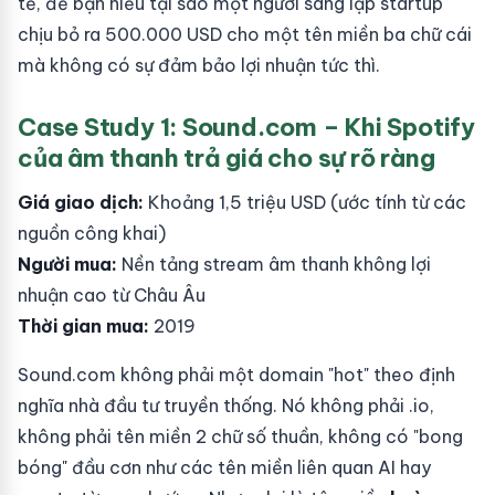
tế, để bạn hiểu tại sao một người sáng lập startup
chịu bỏ ra 500.000 USD cho một tên miền ba chữ cái
mà không có sự đảm bảo lợi nhuận tức thì.
Case Study 1: Sound.com – Khi Spotify
của âm thanh trả giá cho sự rõ ràng
Giá giao dịch:
Khoảng 1,5 triệu USD (ước tính từ các
nguồn công khai)
Người mua:
Nền tảng stream âm thanh không lợi
nhuận cao từ Châu Âu
Thời gian mua:
2019
Sound.com không phải một domain "hot" theo định
nghĩa nhà đầu tư truyền thống. Nó không phải .io,
không phải tên miền 2 chữ số thuần, không có "bong
bóng" đầu cơn như các tên miền liên quan AI hay