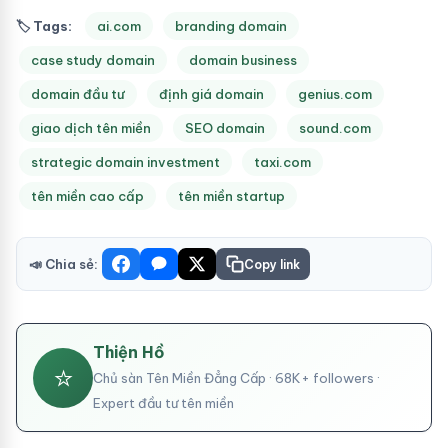
🏷 Tags:
ai.com
branding domain
case study domain
domain business
domain đầu tư
định giá domain
genius.com
giao dịch tên miền
SEO domain
sound.com
strategic domain investment
taxi.com
tên miền cao cấp
tên miền startup
📣 Chia sẻ:
Copy link
Thiện Hồ
⭐
Chủ sàn Tên Miền Đẳng Cấp · 68K+ followers ·
Expert đầu tư tên miền