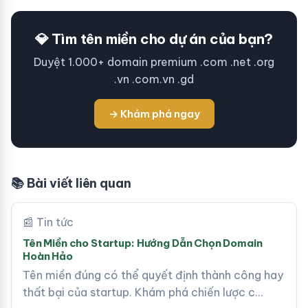
💎 Tìm tên miền cho dự án của bạn?
Duyệt 1.000+ domain premium .com .net .org
.vn .com.vn .gd
→ Khám phá ngay
📚 Bài viết liên quan
📰 Tin tức
Tên Miền cho Startup: Hướng Dẫn Chọn Domain
Hoàn Hảo
Tên miền đúng có thể quyết định thành công hay
thất bại của startup. Khám phá chiến lược c…