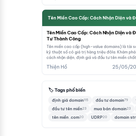
Tên Miền Cao Cấp: Cách Nhận Diện và 
Tên Miền Cao Cấp: Cách Nhận Diện và 
Tư Thành Công
Tên miền cao cấp (high-value domains) là tài s
kỹ thuật số có giá trị hàng triệu đôla. Khám phá
cách nhận diện, định giá và đầu tư tên miền chấ
lượng cao để tối đa hóa lợi nhuận.
Thiện Hồ
25/05/2
🏷 Tags phổ biến
định giá domain
đầu tư domain
115
79
đầu tư tên miền
mua bán domain
23
23
tên miền .com
UDRP
domain st
20
20