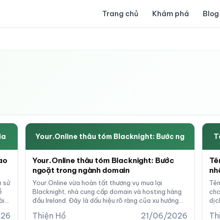
Trang chủ
Khám phá
Blog
ia
Your.Online thâu tóm Blacknight: Bước ng
T
ao
Your.Online thâu tóm Blacknight: Bước
Tê
ngoặt trong ngành domain
nh
h sử
Your.Online vừa hoàn tất thương vụ mua lại
Tên
ề
Blacknight, nhà cung cấp domain và hosting hàng
cho
ài
đầu Ireland. Đây là dấu hiệu rõ ràng của xu hướng
dịc
consolidation trong ngành cơ sở hạ tầng web toàn
quy
026
Thiện Hồ
21/06/2026
Th
cầu.
đượ