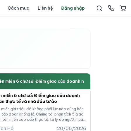
Cách mua
Liên hệ
Đăng nhập
ên miền 6 chữ số: Điểm giao của doanh n
n miền 6 chữ số: Điểm giao của doanh
ân thực tế và nhà đầu tư ảo
 miền giá triệu đô không phải lúc nào cũng bán
 tập đoàn khổng lồ. Chúng tôi phân tích 5 giao
h tên miền cao cấp thực tế, từ lý do người mua
ết định, chiến lược sử dụng đến ROI thực sự đạt
iện Hồ
20/06/2026
c sau 2-3 năm hoạt động.