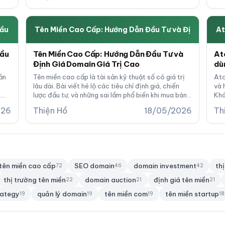
Đầu
Tên Miền Cao Cấp: Hướng Dẫn Đầu Tư và Đị
At
Đầu
Tên Miền Cao Cấp: Hướng Dẫn Đầu Tư và
At
Định Giá Domain Giá Trị Cao
dù
ản
Tên miền cao cấp là tài sản kỹ thuật số có giá trị
Ato
lâu dài. Bài viết hé lộ các tiêu chí định giá, chiến
và 
t
lược đầu tư, và những sai lầm phổ biến khi mua bán
Khá
domain giá trị cao trên thị trường.
kiế
026
Thiện Hồ
18/05/2026
Th
tiề
tên miền cao cấp
SEO domain
domain investment
th
72
46
42
thị trường tên miền
domain auction
định giá tên miền
22
21
21
rategy
quản lý domain
tên miền com
tên miền startup
19
19
19
18