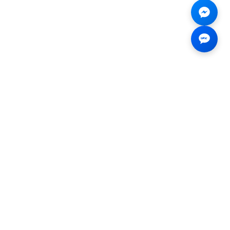
Liên hệ
☎
0926.138.138
✉
tenmiendangcap@gmail.com
💬
Messenger
📍 2B Trần Hưng Đạo, Bến
Thành, Hồ Chí Minh