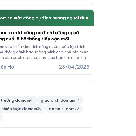
om ra mắt công cụ định hướng người dùn
om ra mắt công cụ định hướng người
ng cuối & hệ thống tiếp cận mới
m vừa triển khai tính năng quảng cáo lập trình
hệ thống cảnh báo thông minh cho chủ tên miền.
m phá cách công cụ này giúp bạn tìm ra cơ hội
m tiền từ domain và kết nối với những nhà đầu tư
iện Hồ
23/04/2026
m năng.
ị trường domain
giao dịch domain
31
25
chiến lược domain
domain .com
20
20