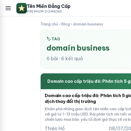
Tên Miền Đẳng Cấp
PREMIUM DOMAINS
Trang chủ
›
Blog
›
domain business
🏷 TAG
domain business
6 bài · 6 kết quả
Domain cao cấp triệu đô: Phân tích 5 g
Domain cao cấp triệu đô: Phân tích 5 gi
dịch thay đổi thị trường
Khám phá những giao dịch tên miền cao cấp lịc
với giá từ 1-13 triệu USD. Bài phân tích chi tiết v
chiến lược mua bán, yếu tố định giá thực tế và b
học cho nhà đầu tư hiện nay.
Thiện Hồ
08/07/2