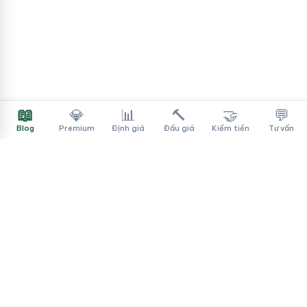
📖
💎
📊
🔨
🤝
💬
Blog
Premium
Định giá
Đấu giá
Kiếm tiền
Tư vấn
Tên Miền Đẳng Cấp
✓
Sàn mua bán tên miền cao cấp cho người Việt
f
▶
♪
Dịch vụ