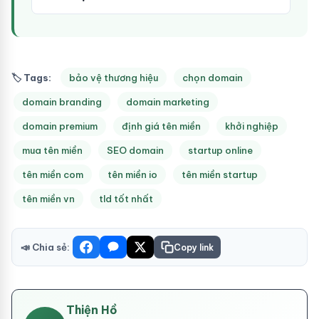
🏷 Tags:
bảo vệ thương hiệu
chọn domain
domain branding
domain marketing
domain premium
định giá tên miền
khởi nghiệp
mua tên miền
SEO domain
startup online
tên miền com
tên miền io
tên miền startup
tên miền vn
tld tốt nhất
📣 Chia sẻ:
Copy link
Thiện Hồ