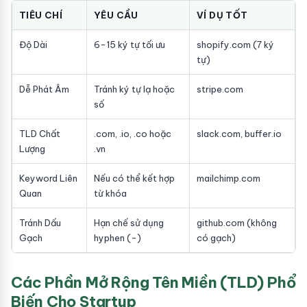
TIÊU CHÍ
YÊU CẦU
VÍ DỤ TỐT
Độ Dài
6-15 ký tự tối ưu
shopify.com (7 ký
tự)
Dễ Phát Âm
Tránh ký tự lạ hoặc
stripe.com
số
TLD Chất
.com, .io, .co hoặc
slack.com, buffer.io
Lượng
.vn
Keyword Liên
Nếu có thể kết hợp
mailchimp.com
Quan
từ khóa
Tránh Dấu
Hạn chế sử dụng
github.com (không
Gạch
hyphen (-)
có gạch)
Các Phần Mở Rộng Tên Miền (TLD) Phổ
Biến Cho Startup