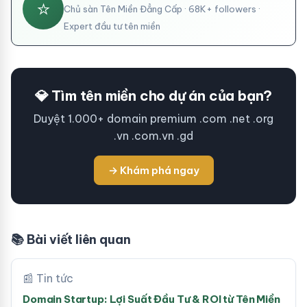
⭐
Chủ sàn Tên Miền Đẳng Cấp · 68K+ followers ·
Expert đầu tư tên miền
💎 Tìm tên miền cho dự án của bạn?
Duyệt 1.000+ domain premium .com .net .org
.vn .com.vn .gd
→ Khám phá ngay
📚 Bài viết liên quan
📰 Tin tức
Domain Startup: Lợi Suất Đầu Tư & ROI từ Tên Miền