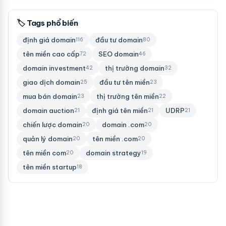
🏷 Tags phổ biến
định giá domain
đầu tư domain
116
80
tên miền cao cấp
SEO domain
72
46
domain investment
thị trường domain
42
32
giao dịch domain
đầu tư tên miền
25
23
mua bán domain
thị trường tên miền
23
22
domain auction
định giá tên miền
UDRP
21
21
21
chiến lược domain
domain .com
20
20
quản lý domain
tên miền .com
20
20
tên miền com
domain strategy
20
19
tên miền startup
18