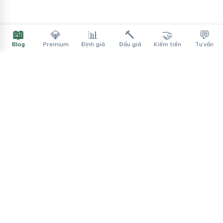
📖
💎
📊
🔨
🤝
💬
Blog
Premium
Định giá
Đấu giá
Kiếm tiền
Tư vấn
Tên Miền Đẳng Cấp
✓
Sàn mua bán tên miền cao cấp cho người Việt
f
▶
♪
Dịch vụ
Tìm tên miền
Theo ngành
Cách mua