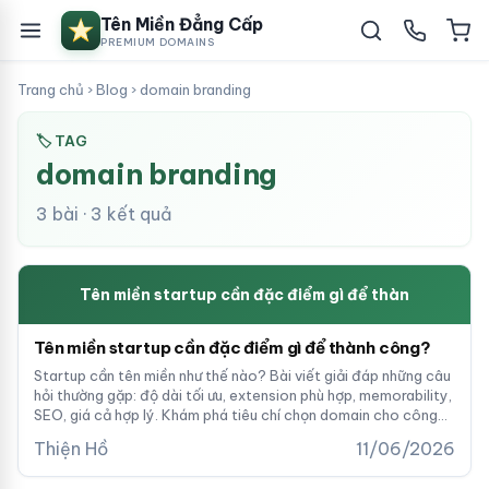
Tên Miền Đẳng Cấp
PREMIUM DOMAINS
Trang chủ
›
Blog
›
domain branding
🏷 TAG
domain branding
3 bài · 3 kết quả
Tên miền startup cần đặc điểm gì để thàn
Tên miền startup cần đặc điểm gì để thành công?
Startup cần tên miền như thế nào? Bài viết giải đáp những câu
hỏi thường gặp: độ dài tối ưu, extension phù hợp, memorability,
SEO, giá cả hợp lý. Khám phá tiêu chí chọn domain cho công
ty khởi nghiệp theo kinh nghiệm thực tế.
Thiện Hồ
11/06/2026