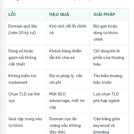
LỖI
HẬU QUẢ
GIẢI PHÁP
Domain quá dài
Khó nhớ, dễ lỗi chính
Rút gọn hoặc
(trên 20 ký tự)
tả
dùng từ khóa
chính
Dùng số hoặc
Khách hàng nhầm
Chỉ dùng khi là
gạch nối không
lẫn khi chia sẻ
phần của thương
cần thiết
hiệu
Không kiểm tra
Rủi ro pháp lý, tốn
Tìm hiểu thương
trademark
chi phí
hiệu trước
Chọn TLD sai lĩnh
Mất SEO
Lựa chọn TLD
vực
advantage, mất tin
phù hợp ngành
cậy
Quá tập trung vào
Domain tạo ấn
Cân bằng giữa
từ khóa
tượng xấu, không
keyword và
độc đáo
branding