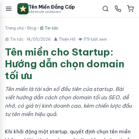
Tên Miền Đẳng Cấp
PREMIUM DOMAINS
Trang chủ
›
Blog
›
📰 Tin tức
📰 Tin tức ·
14/05/2026
· 👤 Thiện Hồ · 👁 179 lượt xem
Tên miền cho Startup:
Hướng dẫn chọn domain
tối ưu
Tên miền là tài sản số đầu tiên của startup. Bài
viết hướng dẫn cách chọn domain tối ưu SEO, dễ
nhớ, có giá trị kinh doanh cao, kèm chiến lược đầu
tư tên miền hiệu quả.
Khi khởi động một startup, quyết định chọn tên miền