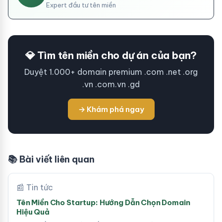
Expert đầu tư tên miền
💎 Tìm tên miền cho dự án của bạn?
Duyệt 1.000+ domain premium .com .net .org
.vn .com.vn .gd
→ Khám phá ngay
📚 Bài viết liên quan
📰 Tin tức
Tên Miền Cho Startup: Hướng Dẫn Chọn Domain
Hiệu Quả