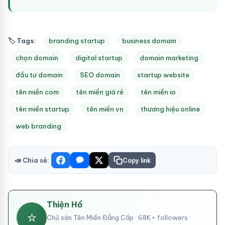
🏷 Tags:
branding startup
business domain
chọn domain
digital startup
domain marketing
đầu tư domain
SEO domain
startup website
tên miền com
tên miền giá rẻ
tên miền io
tên miền startup
tên miền vn
thương hiệu online
web branding
📣 Chia sẻ:
Copy link
Thiện Hồ
⭐
Chủ sàn Tên Miền Đẳng Cấp · 68K+ followers ·