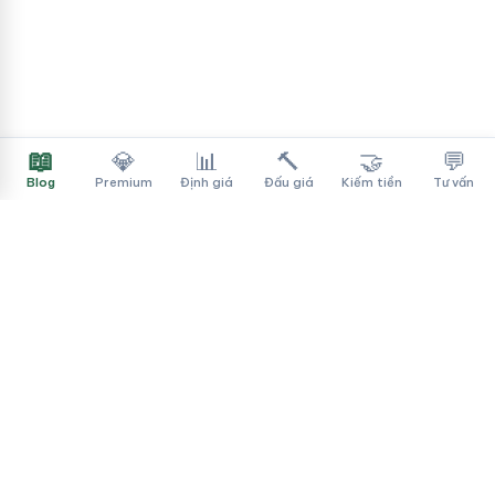
📖
💎
📊
🔨
🤝
💬
Blog
Premium
Định giá
Đấu giá
Kiếm tiền
Tư vấn
Tên Miền Đẳng Cấp
✓
Sàn mua bán tên miền cao cấp cho người Việt
f
▶
♪
Dịch vụ