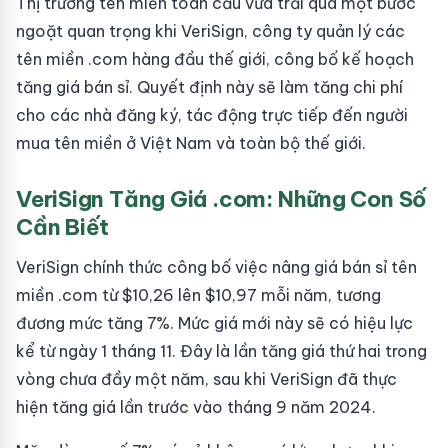
Thị trường tên miền toàn cầu vừa trải qua một bước
ngoặt quan trọng khi VeriSign, công ty quản lý các
tên miền .com hàng đầu thế giới, công bố kế hoạch
tăng giá bán sỉ. Quyết định này sẽ làm tăng chi phí
cho các nhà đăng ký, tác động trực tiếp đến người
mua tên miền ở Việt Nam và toàn bộ thế giới.
VeriSign Tăng Giá .com: Những Con Số
Cần Biết
VeriSign chính thức công bố việc nâng giá bán sỉ tên
miền .com từ $10,26 lên $10,97 mỗi năm, tương
đương mức tăng 7%. Mức giá mới này sẽ có hiệu lực
kể từ ngày 1 tháng 11. Đây là lần tăng giá thứ hai trong
vòng chưa đầy một năm, sau khi VeriSign đã thực
hiện tăng giá lần trước vào tháng 9 năm 2024.