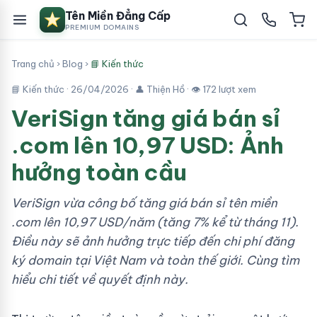
Tên Miền Đẳng Cấp
PREMIUM DOMAINS
Trang chủ
›
Blog
›
📘 Kiến thức
📘 Kiến thức ·
26/04/2026
· 👤 Thiện Hồ · 👁 172 lượt xem
VeriSign tăng giá bán sỉ
.com lên 10,97 USD: Ảnh
hưởng toàn cầu
VeriSign vừa công bố tăng giá bán sỉ tên miền
.com lên 10,97 USD/năm (tăng 7% kể từ tháng 11).
Điều này sẽ ảnh hưởng trực tiếp đến chi phí đăng
ký domain tại Việt Nam và toàn thế giới. Cùng tìm
hiểu chi tiết về quyết định này.