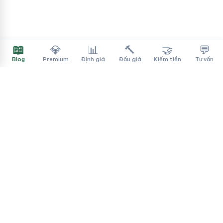
📖
💎
📊
🔨
🤝
💬
Blog
Premium
Định giá
Đấu giá
Kiếm tiền
Tư vấn
Tên Miền Đẳng Cấp
✓
Sàn mua bán tên miền cao cấp cho người Việt
f
▶
♪
Dịch vụ
Tìm tên miền
Theo ngành