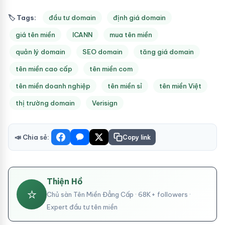
🏷 Tags:
đầu tư domain
định giá domain
giá tên miền
ICANN
mua tên miền
quản lý domain
SEO domain
tăng giá domain
tên miền cao cấp
tên miền com
tên miền doanh nghiệp
tên miền sỉ
tên miền Việt
thị trường domain
Verisign
📣 Chia sẻ:
Copy link
Thiện Hồ
⭐
Chủ sàn Tên Miền Đẳng Cấp · 68K+ followers ·
Expert đầu tư tên miền