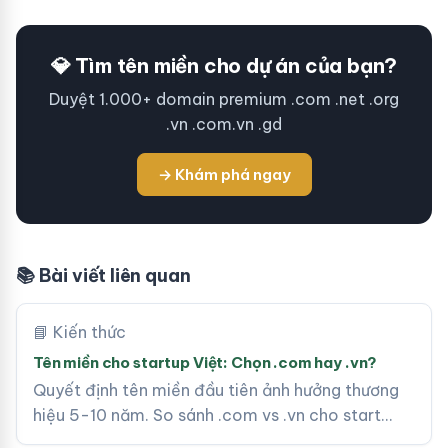
💎 Tìm tên miền cho dự án của bạn?
Duyệt 1.000+ domain premium .com .net .org
.vn .com.vn .gd
→ Khám phá ngay
📚 Bài viết liên quan
📘 Kiến thức
Tên miền cho startup Việt: Chọn .com hay .vn?
Quyết định tên miền đầu tiên ảnh hưởng thương
hiệu 5-10 năm. So sánh .com vs .vn cho start…