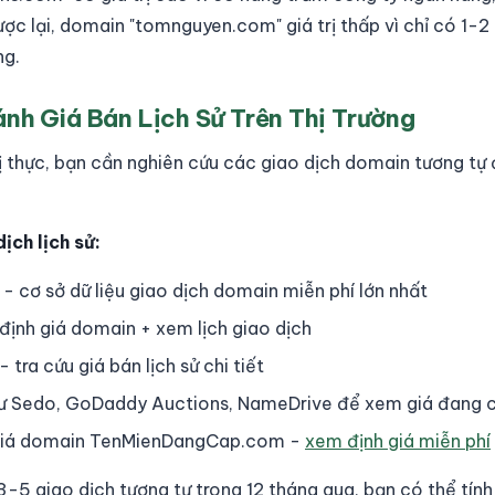
ợc lại, domain "tomnguyen.com" giá trị thấp vì chỉ có 1-2
ng.
ánh Giá Bán Lịch Sử Trên Thị Trường
ị thực, bạn cần nghiên cứu các giao dịch domain tương tự đ
ịch lịch sử:
- cơ sở dữ liệu giao dịch domain miễn phí lớn nhất
định giá domain + xem lịch giao dịch
ra cứu giá bán lịch sử chi tiết
hư Sedo, GoDaddy Auctions, NameDrive để xem giá đang 
giá domain TenMienDangCap.com -
xem định giá miễn phí
3-5 giao dịch tương tự trong 12 tháng qua, bạn có thể tính