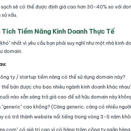
ử sạch sẽ có thể được định giá cao hơn 30-40% so với do
 sử xấu.
 Tích Tiềm Năng Kinh Doanh Thực Tế
"khó" nhất vì yêu cầu bạn phải suy nghĩ như một nhà kinh d
tư domain.
au:
ông ty / startup tiềm năng có thể sử dụng domain này?
 thể bán được cho bao nhiêu ngành kinh doanh khác nhau
cuối nào sẵn sàng trả giá cao để sở hữu domain này khôn
 "generic" cao không? (Càng generic, càng có nhiều ngườ
y có trở thành website nổi tiếng trong vòng 3-5 năm kh
ans.com" có giá trị cao vì có hàng trăm công ty ngân hàng,