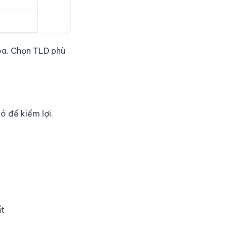
hóa. Chọn TLD phù
ó để kiếm lợi.
ất