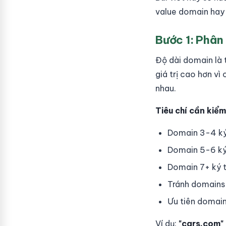
value domain hay
Bước 1: Phân
Độ dài domain là 
giá trị cao hơn v
nhau.
Tiêu chí cần kiểm
Domain 3-4 ký 
Domain 5-6 ký 
Domain 7+ ký t
Tránh domains 
Ưu tiên domain
Ví dụ:
"cars.com"