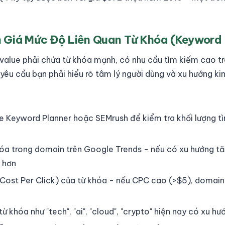
 Giá Mức Độ Liên Quan Từ Khóa (Keyword
alue phải chứa từ khóa mạnh, có nhu cầu tìm kiếm cao tr
 yêu cầu bạn phải hiểu rõ tâm lý người dùng và xu hướng ki
 Keyword Planner hoặc SEMrush để kiểm tra khối lượng t
óa trong domain trên Google Trends - nếu có xu hướng tăng
 hơn
Cost Per Click) của từ khóa - nếu CPC cao (>$5), domain 
 khóa như "tech", "ai", "cloud", "crypto" hiện nay có xu hướ