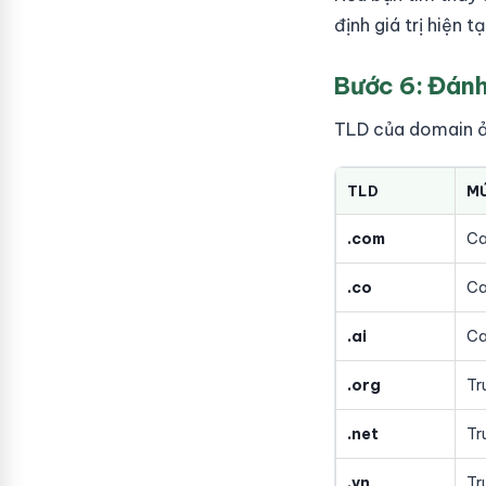
định giá trị hiện 
Bước 6: Đánh
TLD của domain ản
TLD
MỨ
.com
Ca
.co
C
.ai
Ca
.org
Tr
.net
Tr
.vn
Tr