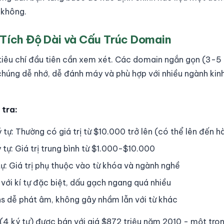
 không.
 Tích Độ Dài và Cấu Trúc Domain
tiêu chí đầu tiên cần xem xét. Các domain ngắn gọn (3-5 
ì chúng dễ nhớ, dễ đánh máy và phù hợp với nhiều ngành ki
 tra:
tự: Thường có giá trị từ $10.000 trở lên (có thể lên đến h
tự: Giá trị trung bình từ $1.000-$10.000
ự: Giá trị phụ thuộc vào từ khóa và ngành nghề
với kí tự đặc biệt, dấu gạch ngang quá nhiều
s dễ phát âm, không gây nhầm lẫn với từ khác
(4 ký tự) được bán với giá $872 triệu năm 2010 - một tro