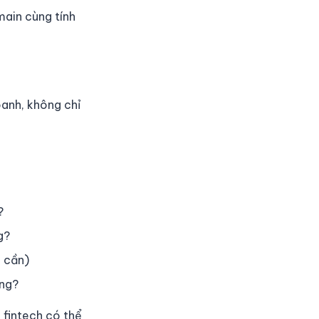
main cùng tính
oanh, không chỉ
?
g?
i cần)
ông?
 fintech có thể