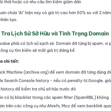
lỗi thời hoặc có nhu cầu tìm kiếm giảm dần
ain chứa "AI" hiện nay có giá trị cao hơn 50% so với 2 nă
nhân tạo.
 Tra Lịch Sử Sở Hữu và Tình Trạng Domain
alue phải có lịch sử sạch sẽ. Domain đã từng bị spam, vi
công cụ tìm kiếm sẽ mất giá trị đáng kể.
 chi tiết:
ck Machine (archive.org) để xem domain đã từng dùng để
e Search Console history - nếu có penalty từ Google, giá 
history để kiểm tra chủ sở hữu trước đó
n có bị blacklist trong các spam filter (SpamRBL) không
n trên các công cụ như Ahrefs, Moz để xem backlink qual