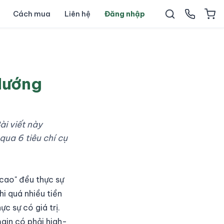
Cách mua
Liên hệ
Đăng nhập
Hướng
i viết này
qua 6 tiêu chí cụ
 cao" đều thực sự
hi quá nhiều tiền
c sự có giá trị.
ain có phải high-