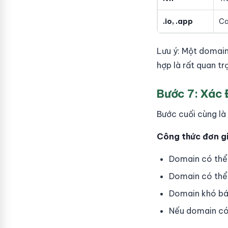
.io, .app
Ca
Lưu ý: Một domain
hợp là rất quan tr
Bước 7: Xác 
Bước cuối cùng là
Công thức đơn g
Domain có thể 
Domain có thể 
Domain khó bán 
Nếu domain có 