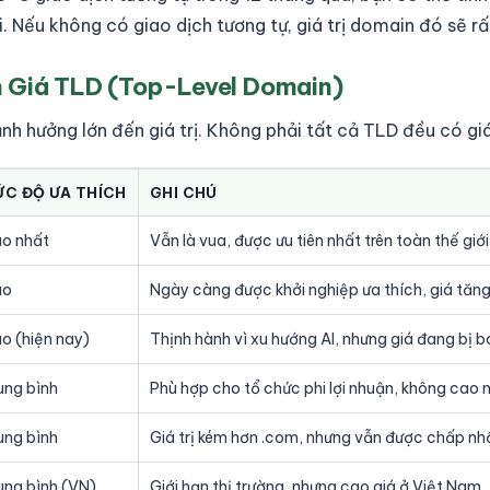
tại. Nếu không có giao dịch tương tự, giá trị domain đó sẽ r
 Giá TLD (Top-Level Domain)
h hưởng lớn đến giá trị. Không phải tất cả TLD đều có giá
C ĐỘ ƯA THÍCH
GHI CHÚ
o nhất
Vẫn là vua, được ưu tiên nhất trên toàn thế giới
ao
Ngày càng được khởi nghiệp ưa thích, giá tă
o (hiện nay)
Thịnh hành vì xu hướng AI, nhưng giá đang bị 
ung bình
Phù hợp cho tổ chức phi lợi nhuận, không cao 
ung bình
Giá trị kém hơn .com, nhưng vẫn được chấp nh
ung bình (VN)
Giới hạn thị trường, nhưng cao giá ở Việt Nam