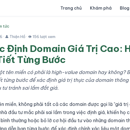
Trang chủ
Khám phá
Blog
in tức
26
· 👤 Thiện Hồ · 👁 156 lượt xem
 Định Domain Giá Trị Cao: 
Tiết Từng Bước
t tên miền có phải là high-value domain hay không? Bà
t từng bước để xác định giá trị thực của domain thông 
 tư tránh sai lầm đắt giá.
ên miền, không phải tất cả các domain được gọi là "giá trị
hà đầu tư mắc phải sai lầm trong việc định giá, khiến họ c
bình thường hoặc bỏ lỡ cơ hội đầu tư vào những domain thự
ướng dẫn bạn từng bước để xác định chính xác liệu một dom