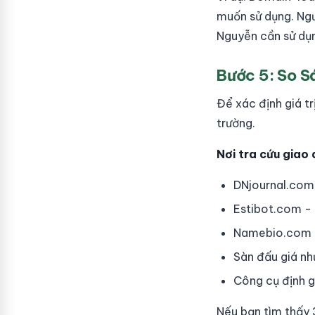
muốn sử dụng. Ngư
Nguyễn cần sử dụ
Bước 5: So S
Để xác định giá tr
trường.
Nơi tra cứu giao d
DNjournal.com 
Estibot.com - 
Namebio.com - t
Sàn đấu giá n
Công cụ định 
Nếu bạn tìm thấy 