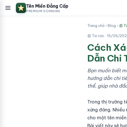
Tên Miền Đẳng Cấp
PREMIUM DOMAINS
Trang chủ
›
Blog
›
📰 T
📰 Tin tức ·
15/06/20
Cách Xác
Dẫn Chi 
Bạn muốn biết mộ
hướng dẫn chi tiế
thể, giúp nhà đầu
Trong thị trường t
xứng đáng. Nhiều n
cho một tên miền 
Bài viết này sẽ h