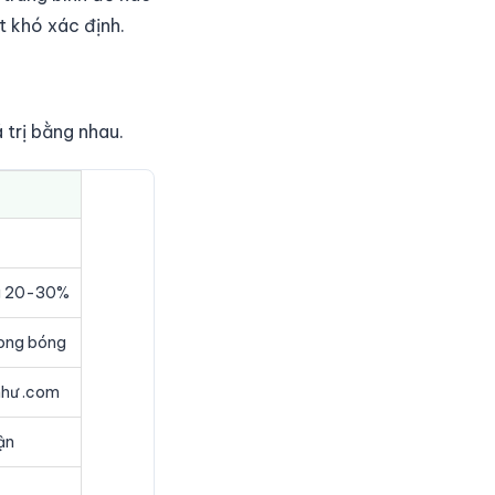
ất khó xác định.
 trị bằng nhau.
ng 20-30%
bong bóng
như .com
ận