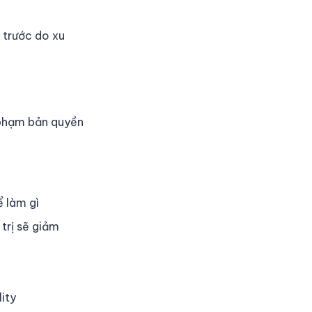
m trước do xu
 phạm bản quyền
 làm gì
trị sẽ giảm
ity