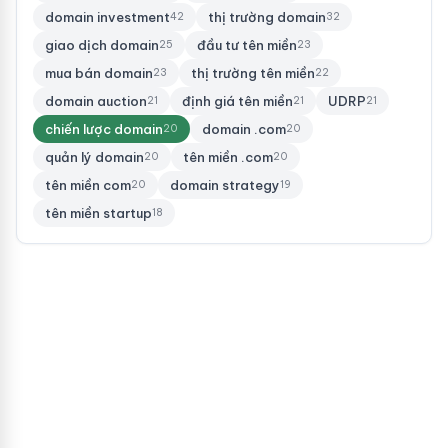
domain investment
thị trường domain
42
32
giao dịch domain
đầu tư tên miền
25
23
mua bán domain
thị trường tên miền
23
22
domain auction
định giá tên miền
UDRP
21
21
21
chiến lược domain
domain .com
20
20
quản lý domain
tên miền .com
20
20
tên miền com
domain strategy
20
19
tên miền startup
18