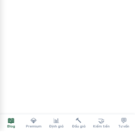
📖
💎
📊
🔨
🤝
💬
Blog
Premium
Định giá
Đấu giá
Kiếm tiền
Tư vấn