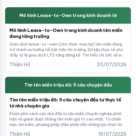
Mô hình Lease-to-Own trong kinh doanh tê
Mô hình Lease-to-Own trong kinh doanh tên miền
đang tăng trưởng
Giao dịch lease-to-own (cho thuê-mua lại) tên miền đang
trở thành xu hướng nổi bật trên thị trường. Dữ liệu thực tế cho
thấy tỷ lệ giao dịch LTO tăng đáng kể. Tìm hiểu chi tiết về mô
hình này và tại sao nó hấp dẫn cả nhà môi giới và chủ domain.
Thiện Hồ
30/07/2026
Tìm tên miền triệu đô: 5 câu chuyện đầu
Tìm tên miền triệu đô: 5 câu chuyện đầu tư thực tế
từ nhà chuyên gia
Khám phá cách các nhà đầu tư tên miền chuyên nghiệp phát
hiện và giành được những tên miền giá trị cao nhất. Từ chiến
lược tìm kiếm, phương pháp đàm phán đến những lựa chọn tính
toán - đây là những bài học từ trải nghiệm thực tế trong thị
Thiện Hồ
19/07/2026
trường tên miền.