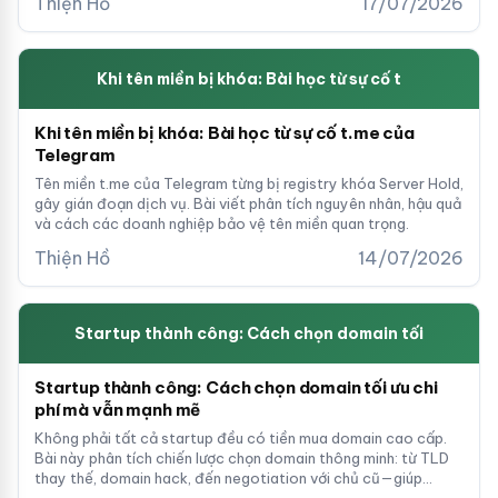
Thiện Hồ
17/07/2026
định cơ hội thực.
Khi tên miền bị khóa: Bài học từ sự cố t
Khi tên miền bị khóa: Bài học từ sự cố t.me của
Telegram
Tên miền t.me của Telegram từng bị registry khóa Server Hold,
gây gián đoạn dịch vụ. Bài viết phân tích nguyên nhân, hậu quả
và cách các doanh nghiệp bảo vệ tên miền quan trọng.
Thiện Hồ
14/07/2026
Startup thành công: Cách chọn domain tối
Startup thành công: Cách chọn domain tối ưu chi
phí mà vẫn mạnh mẽ
Không phải tất cả startup đều có tiền mua domain cao cấp.
Bài này phân tích chiến lược chọn domain thông minh: từ TLD
thay thế, domain hack, đến negotiation với chủ cũ—giúp