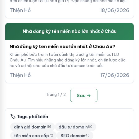
đến chiến lược tối ưu hóa giá trị. Đọc những bài học mà số liệu
không nói được.
Thiện Hồ
18/06/2026
Nhà đăng ký tên miền nào lớn nhất ở Châu
Nhà đăng ký tên miền nào lớn nhất ở Châu Âu?
Khám phá bức tranh toàn cảnh thị trường tên miền ccTLD
Châu Âu. Tìm hiểu những nhà đăng ký lớn nhất, chiến lược của
họ và cơ hội cho các nhà đầu tư domain toàn cầu.
Thiện Hồ
17/06/2026
Trang 1 / 2
Sau →
🏷 Tags phổ biến
định giá domain
đầu tư domain
116
80
tên miền cao cấp
SEO domain
72
46