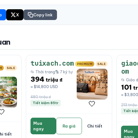
o
X
Copy link
uan
tuixach.com
giao
PREMIUM
SALE
M
SALE
om
📂 Thời trang
🔡 7 ký tự
394
triệu ₫
📂 Giáo 
101
≈ $14,800 USD
tr
≈ $3,80
480 triệu ₫
🤍
Tiết kiệm 85tr
213 triệu
🤍
Tiết kiệ
Mua
Ra giá
Chi tiết
ngay
Mua
hi tiết
ngay