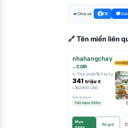
📣 Chia sẻ:
FB
Zal
🔗 Tên miền liên q
nhahangchay
PREMIU
.com
📂 Thực phẩm
🔡 11 ký tự
341
triệu ₫
≈ $12,800 USD
666 triệu ₫
Tiết kiệm 325tr
Mua
Ra giá
C
ngay