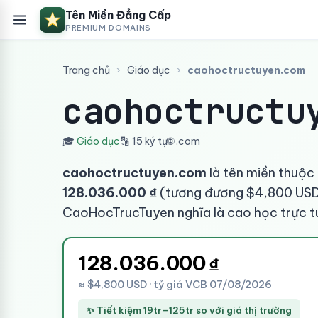
Tên Miền Đẳng Cấp
PREMIUM DOMAINS
Trang chủ
›
Giáo dục
›
caohoctructuyen.com
caohoctructu
🎓
Giáo dục
🔡 15 ký tự
🌐 .com
caohoctructuyen.com
là tên miền thuộc
128.036.000 ₫
(tương đương $4,800 USD 
CaoHocTrucTuyen nghĩa là cao học trực t
128.036.000
₫
≈ $4,800 USD · tỷ giá VCB 07/08/2026
✨ Tiết kiệm 19tr–125tr so với giá thị trường