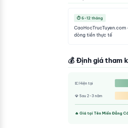
⏱ 6-12 tháng
CaoHocTrucTuyen.com có
dòng tiền thực tế
💰 Định giá tham 
💵 Hiện tại
💎 Sau 2-3 năm
🔥 Giá tại Tên Miền Đẳng C