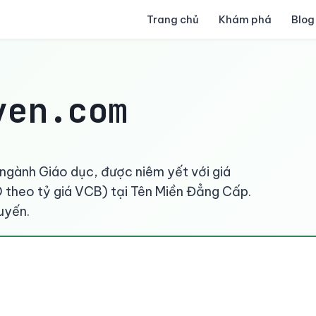
Trang chủ
Khám phá
Blog
yen.com
 ngành Giáo dục, được niêm yết với giá
theo tỷ giá VCB) tại Tên Miền Đẳng Cấp.
uyến.