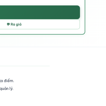
💬 Ra giá
ịa điểm.
quản lý.