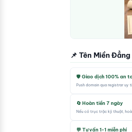
📌 Tên Miền Đẳng
🛡 Giao dịch 100% an t
Push domain qua registrar uy 
🔄 Hoàn tiền 7 ngày
Nếu có trục trặc kỹ thuật, ho
💬 Tư vấn 1-1 miễn phí