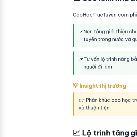
CaoHocTrucTuyen.com phù hợ
📌
Nền tảng giới thiệu ch
tuyến trong nước và q
📌
Tư vấn lộ trình nâng 
người đi làm
💡 Insight thị trường
👉 Phân khúc cao học trự
và thuận tiện.
📈 Lộ trình tăng g