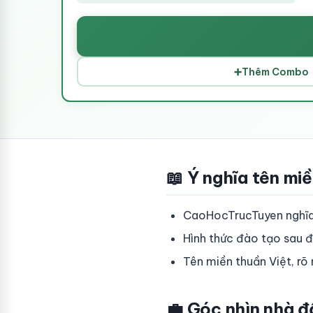
➕
Thêm Combo
📖 Ý nghĩa tên mi
CaoHocTrucTuyen nghĩa 
Hình thức đào tạo sau đạ
Tên miền thuần Việt, rõ 
💼 Góc nhìn nhà đ