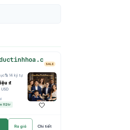
ductinhhoa.c
SALE
dục
🔡 14 ký tự
iệu ₫
0 USD
 ₫
🤍
m 112tr
Ra giá
Chi tiết