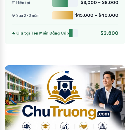
$3,000 – $8,000
💵 Hiện tại
$15,000 – $40,000
💎 Sau 2-3 năm
$3,800
🔥 Giá tại Tên Miền Đẳng Cấp
⸻