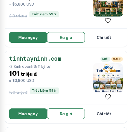
≈ $5,800 USD
Tiết kiệm 59tr
213 triệu ₫
🤍
Mua ngay
Ra giá
Chi tiết
tinhtayninh.com
MỚI
SALE
📂 Kinh doanh
🔡 11 ký tự
101
triệu ₫
≈ $3,800 USD
Tiết kiệm 59tr
160 triệu ₫
🤍
Mua ngay
Ra giá
Chi tiết