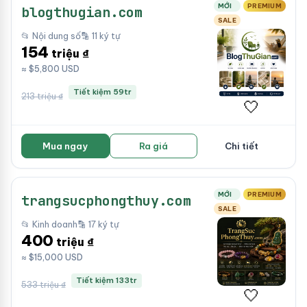
MỚI
PREMIUM
blogthugian.com
SALE
📂 Nội dung số
🔡 11 ký tự
154
triệu ₫
≈ $5,800 USD
Tiết kiệm 59tr
213 triệu ₫
🤍
Mua ngay
Ra giá
Chi tiết
MỚI
PREMIUM
trangsucphongthuy.com
SALE
📂 Kinh doanh
🔡 17 ký tự
400
triệu ₫
≈ $15,000 USD
Tiết kiệm 133tr
533 triệu ₫
🤍