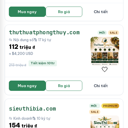
Mua ngay
Ra giá
Chi tiết
thuthuatphongthuy.com
MỚI
SALE
📂 Nội dung số
🔡 17 ký tự
112
triệu ₫
≈ $4,200 USD
Tiết kiệm 101tr
213 triệu ₫
🤍
Mua ngay
Ra giá
Chi tiết
MỚI
PREMIUM
sieuthibia.com
SALE
📂 Kinh doanh
🔡 10 ký tự
154
triệu ₫