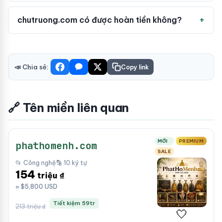
chutruong.com có được hoàn tiền không?
📣 Chia sẻ:
Copy link
🔗 Tên miền liên quan
MỚI
PREMIUM
phathomenh.com
SALE
📂 Công nghệ
🔡 10 ký tự
154
triệu ₫
≈ $5,800 USD
Tiết kiệm 59tr
213 triệu ₫
🤍