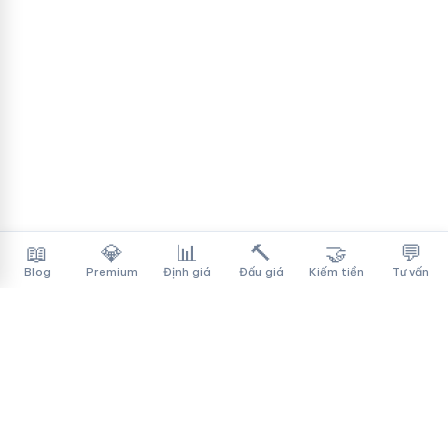
📖
💎
📊
🔨
🤝
💬
Blog
Premium
Định giá
Đấu giá
Kiếm tiền
Tư vấn
Tên Miền Đẳng Cấp
✓
Sàn mua bán tên miền cao cấp cho người Việt