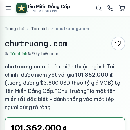
Tên Miền Đẳng Cấp
PREMIUM DOMAINS
Trang chủ
›
Tài chính
›
chutruong.com
chutruong.com
🤍
📂
Tài chính
🔡 9 ký tự
🌐 .com
chutruong.com
là tên miền thuộc ngành Tài
chính, được niêm yết với giá
101.362.000 ₫
(tương đương $3,800 USD theo tỷ giá VCB) tại
Tên Miền Đẳng Cấp. “Chủ Trường” là một tên
miền rất đặc biệt - đánh thẳng vào một tệp
người dùng rõ ràng.
101.362.000
₫