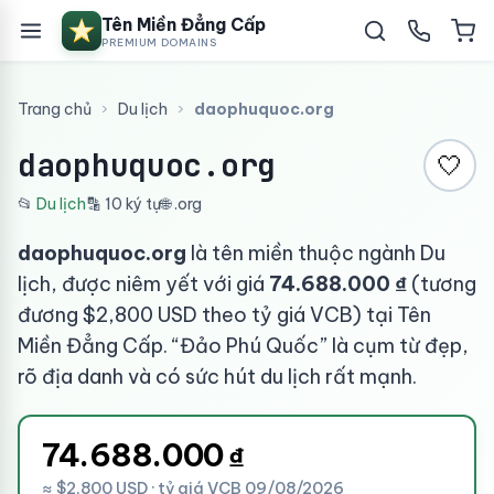
Tên Miền Đẳng Cấp
PREMIUM DOMAINS
Trang chủ
›
Du lịch
›
daophuquoc.org
daophuquoc.org
🤍
📂
Du lịch
🔡 10 ký tự
🌐 .org
daophuquoc.org
là tên miền thuộc ngành Du
lịch, được niêm yết với giá
74.688.000 ₫
(tương
đương $2,800 USD theo tỷ giá VCB) tại Tên
Miền Đẳng Cấp. “Đảo Phú Quốc” là cụm từ đẹp,
rõ địa danh và có sức hút du lịch rất mạnh.
74.688.000
₫
≈ $2,800 USD · tỷ giá VCB 09/08/2026