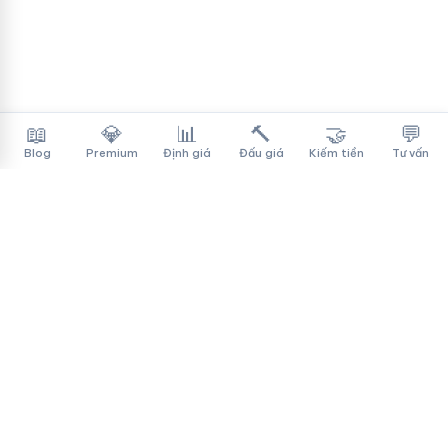
📖
💎
📊
🔨
🤝
💬
Blog
Premium
Định giá
Đấu giá
Kiếm tiền
Tư vấn
Tên Miền Đẳng Cấp
✓
Sàn mua bán tên miền cao cấp cho người Việt
f
▶
♪
Dịch vụ
Tìm tên miền