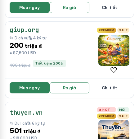
Mua ngay
Ra giá
Chi tiết
giup.org
PREMIUM
SALE
📂 Dịch vụ
🔡 4 ký tự
200
triệu ₫
≈ $7,500 USD
Tiết kiệm 200tr
400 triệu ₫
🤍
Mua ngay
Ra giá
Chi tiết
🔥 HOT
MỚI
thuyen.vn
PREMIUM
SALE
📂 Du lịch
🔡 6 ký tự
501
triệu ₫
≈ $18,800 USD