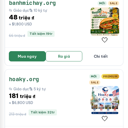
banhmichay.org
MỚI
SALE
📂 Giáo dục
🔡 10 ký tự
48
triệu ₫
≈ $1,800 USD
Tiết kiệm 19tr
66 triệu ₫
🤍
Mua ngay
Ra giá
Chi tiết
MỚI
PREMIUM
hoaky.org
SALE
📂 Giáo dục
🔡 5 ký tự
181
triệu ₫
≈ $6,800 USD
Tiết kiệm 32tr
213 triệu ₫
🤍