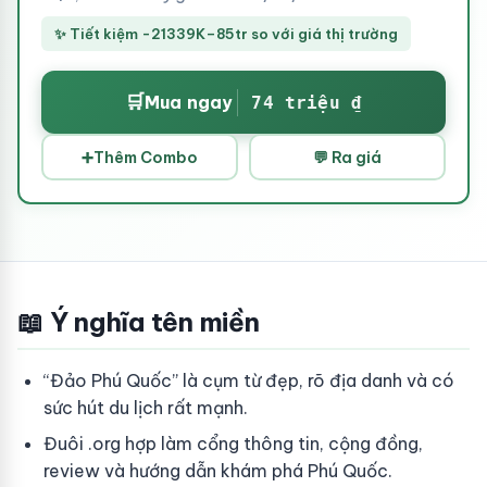
✨ Tiết kiệm -21339K–85tr so với giá thị trường
🛒
Mua ngay
74 triệu ₫
➕
Thêm Combo
💬 Ra giá
📖 Ý nghĩa tên miền
“Đảo Phú Quốc” là cụm từ đẹp, rõ địa danh và có
sức hút du lịch rất mạnh.
Đuôi .org hợp làm cổng thông tin, cộng đồng,
review và hướng dẫn khám phá Phú Quốc.