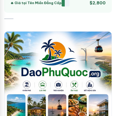
$2,800
🔥 Giá tại Tên Miền Đẳng Cấp
⸻