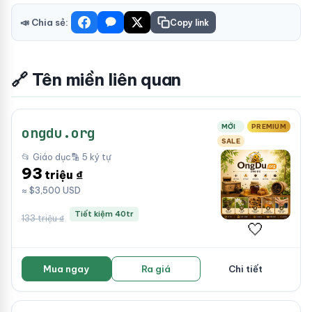
📣 Chia sẻ:
Copy link
🔗 Tên miền liên quan
MỚI
PREMIUM
ongdu.org
SALE
📂 Giáo dục
🔡 5 ký tự
93
triệu ₫
≈ $3,500 USD
Tiết kiệm 40tr
133 triệu ₫
🤍
Mua ngay
Ra giá
Chi tiết