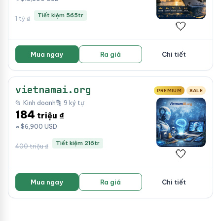
Tiết kiệm 565tr
1 tỷ ₫
🤍
Mua ngay
Ra giá
Chi tiết
vietnamai.org
PREMIUM
SALE
📂 Kinh doanh
🔡 9 ký tự
184
triệu ₫
≈ $6,900 USD
Tiết kiệm 216tr
400 triệu ₫
🤍
Mua ngay
Ra giá
Chi tiết