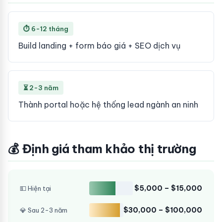
⏱ 6-12 tháng
Build landing + form báo giá + SEO dịch vụ
⏳ 2-3 năm
Thành portal hoặc hệ thống lead ngành an ninh
💰 Định giá tham khảo thị trường
$5,000 – $15,000
💵 Hiện tại
$30,000 – $100,000
💎 Sau 2-3 năm