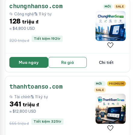
chungnhanso.com
MỚI
SALE
📂 Công nghệ
🔡 11 ký tự
128
triệu ₫
≈ $4,800 USD
Tiết kiệm 192tr
320 triệu ₫
🤍
Mua ngay
Ra giá
Chi tiết
MỚI
PREMIUM
thanhtoanso.com
SALE
📂 Tài chính
🔡 11 ký tự
341
triệu ₫
≈ $12,800 USD
Tiết kiệm 325tr
666 triệu ₫
🤍