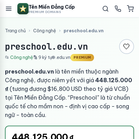
Tên Miền Đẳng Cấp
PREMIUM DOMAINS
Trang chủ
›
Công nghệ
›
preschool.edu.vn
preschool.edu.vn
🤍
📂
Công nghệ
🔡 9 ký tự
🌐 .edu.vn
PREMIUM
preschool.edu.vn
là tên miền thuộc ngành
Công nghệ, được niêm yết với giá
448.125.000
₫
(tương đương $16,800 USD theo tỷ giá VCB)
tại Tên Miền Đẳng Cấp. “Preschool” là từ chuẩn
quốc tế cho mầm non - định vị cao cấp - song
ngữ - toàn cầu.
448.125.000
₫