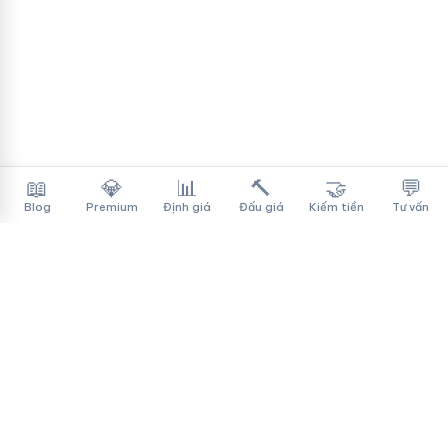
📖
💎
📊
🔨
🤝
💬
Blog
Premium
Định giá
Đấu giá
Kiếm tiền
Tư vấn
Tên Miền Đẳng Cấp
✓
Sàn mua bán tên miền cao cấp cho người Việt
f
▶
♪