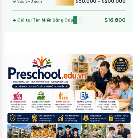
$50,000 – $200,000
💎 Sau 2-3 năm
$16,800
🔥 Giá tại Tên Miền Đẳng Cấp
⸻