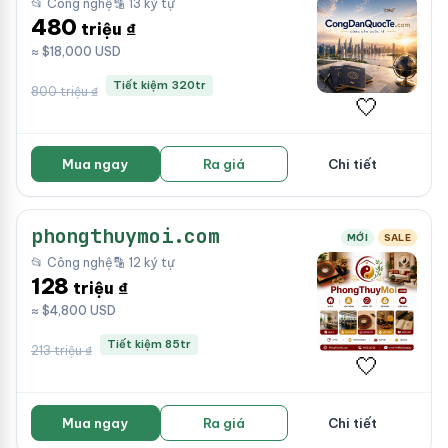
📂 Công nghệ
🔡 13 ký tự
480
triệu ₫
≈ $18,000 USD
Tiết kiệm 320tr
800 triệu ₫
🤍
Mua ngay
Ra giá
Chi tiết
phongthuymoi.com
MỚI
SALE
📂 Công nghệ
🔡 12 ký tự
128
triệu ₫
≈ $4,800 USD
Tiết kiệm 85tr
213 triệu ₫
🤍
Mua ngay
Ra giá
Chi tiết