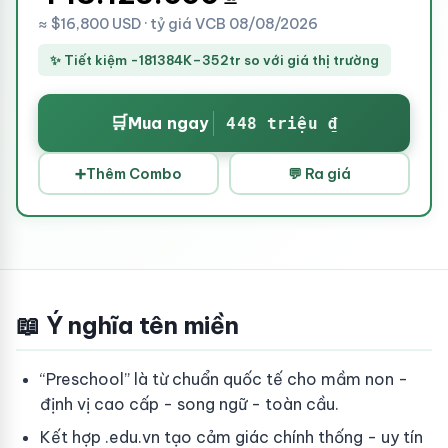
≈ $16,800 USD · tỷ giá VCB 08/08/2026
✨ Tiết kiệm -181384K–352tr so với giá thị trường
🛒
Mua ngay
448 triệu ₫
➕
Thêm Combo
💬 Ra giá
📖 Ý nghĩa tên miền
“Preschool” là từ chuẩn quốc tế cho mầm non -
định vị cao cấp - song ngữ - toàn cầu.
Kết hợp .edu.vn tạo cảm giác chính thống - uy tín