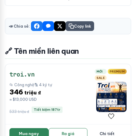
📣 Chia sẻ:
Copy link
🔗 Tên miền liên quan
MỚI
PREMIUM
troi.vn
SALE
📂 Công nghệ
🔡 4 ký tự
346
triệu ₫
≈ $13,000 USD
Tiết kiệm 187tr
533 triệu ₫
🤍
Mua ngay
Ra giá
Chi tiết