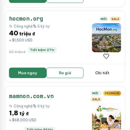
hocmon.org
MỚI
SALE
📂 Công nghệ
🔡 6 ký tự
40
triệu ₫
≈ $1,500 USD
Tiết kiệm 27tr
66 triệu ₫
🤍
Mua ngay
Ra giá
Chi tiết
MỚI
PREMIUM
mamnon.com.vn
SALE
📂 Công nghệ
🔡 6 ký tự
1,8
tỷ ₫
≈ $68,000 USD
Tiết kiệm 854tr