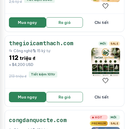
2,6 tỷ ₫
🤍
Mua ngay
Ra giá
Chi tiết
thegioicamthach.com
MỚI
SALE
📂 Công nghệ
🔡 15 ký tự
112
triệu ₫
≈ $4,200 USD
Tiết kiệm 101tr
213 triệu ₫
🤍
Mua ngay
Ra giá
Chi tiết
🔥 HOT
MỚI
congdanquocte.com
PREMIUM
SALE