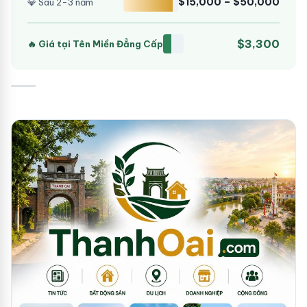
$15,000 – $50,000
💎 Sau 2-3 năm
$3,300
🔥 Giá tại Tên Miền Đẳng Cấp
⸻