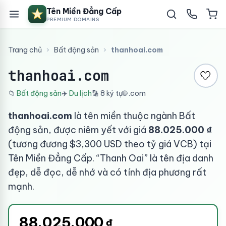
Tên Miền Đẳng Cấp
PREMIUM DOMAINS
Trang chủ
›
Bất động sản
›
thanhoai.com
thanhoai.com
🤍
📁
Bất động sản
✈️
Du lịch
🔡 8 ký tự
🌐 .com
thanhoai.com
là tên miền thuộc ngành Bất
động sản, được niêm yết với giá
88.025.000 ₫
(tương đương $3,300 USD theo tỷ giá VCB) tại
Tên Miền Đẳng Cấp. “Thanh Oai” là tên địa danh
đẹp, dễ đọc, dễ nhớ và có tính địa phương rất
mạnh.
88.025.000
₫