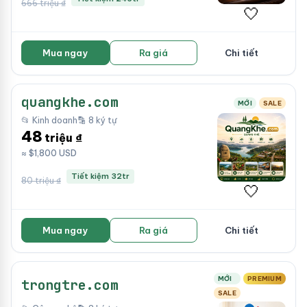
666 triệu ₫
🤍
Mua ngay
Ra giá
Chi tiết
quangkhe.com
MỚI
SALE
📂 Kinh doanh
🔡 8 ký tự
48
triệu ₫
≈ $1,800 USD
Tiết kiệm 32tr
80 triệu ₫
🤍
Mua ngay
Ra giá
Chi tiết
MỚI
PREMIUM
trongtre.com
SALE