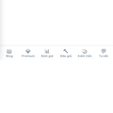
📖
💎
📊
🔨
🤝
💬
Blog
Premium
Định giá
Đấu giá
Kiếm tiền
Tư vấn
Tên Miền Đẳng Cấp
✓
Sàn mua bán tên miền cao cấp cho người Việt
f
▶
♪