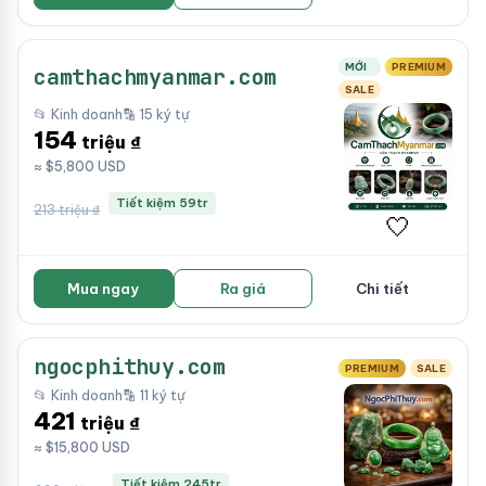
MỚI
PREMIUM
camthachmyanmar.com
SALE
📂 Kinh doanh
🔡 15 ký tự
154
triệu ₫
≈ $5,800 USD
Tiết kiệm 59tr
213 triệu ₫
🤍
Mua ngay
Ra giá
Chi tiết
ngocphithuy.com
PREMIUM
SALE
📂 Kinh doanh
🔡 11 ký tự
421
triệu ₫
≈ $15,800 USD
Tiết kiệm 245tr