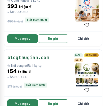
📂 Công nghệ
🔡 8 ký tự
293
triệu ₫
≈ $11,000 USD
Tiết kiệm 187tr
480 triệu ₫
🤍
Mua ngay
Ra giá
Chi tiết
MỚI
PREMIUM
blogthugian.com
SALE
📂 Nội dung số
🔡 11 ký tự
154
triệu ₫
≈ $5,800 USD
Tiết kiệm 59tr
213 triệu ₫
🤍
Mua ngay
Ra giá
Chi tiết