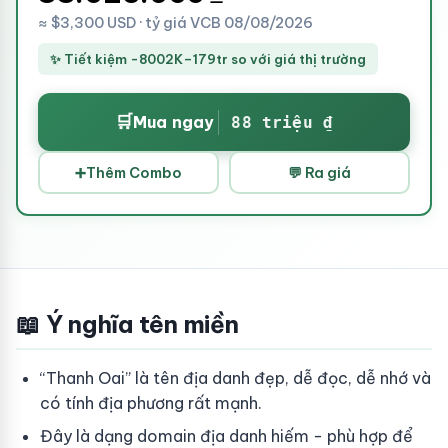
≈ $3,300 USD · tỷ giá VCB 08/08/2026
✨ Tiết kiệm -8002K–179tr so với giá thị trường
🛒
Mua ngay
88 triệu ₫
➕
Thêm Combo
💬 Ra giá
📖 Ý nghĩa tên miền
“Thanh Oai” là tên địa danh đẹp, dễ đọc, dễ nhớ và
có tính địa phương rất mạnh.
Đây là dạng domain địa danh hiếm - phù hợp để