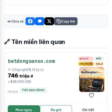
📣 Chia sẻ:
Copy link
🔗 Tên miền liên quan
🔥 HOT
MỚI
batdongsanso.com
PREMIUM
SALE
📂 Công nghệ
🔡 12 ký tự
746
triệu ₫
≈ $28,000 USD
Tiết kiệm 854tr
1,6 tỷ ₫
🤍
Mua ngay
Ra giá
Chi tiết