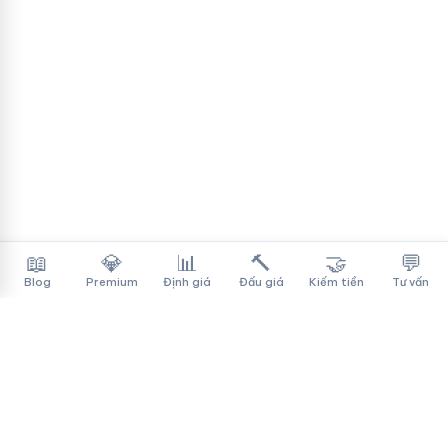
📖
💎
📊
🔨
🤝
💬
Blog
Premium
Định giá
Đấu giá
Kiếm tiền
Tư vấn
Tên Miền Đẳng Cấp
✓
Sàn mua bán tên miền cao cấp cho người Việt