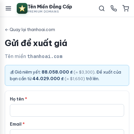
Tên Miền Đẳng Cấp
PREMIUM DOMAINS
← Quay lại thanhoai.com
Gửi đề xuất giá
Tên miền
thanhoai.com
💰 Giá niêm yết:
88.058.000 ₫
. Đề xuất của
(≈ $3,300)
bạn cần từ
44.029.000 ₫
trở lên.
(≈ $1,650)
Họ tên
Email