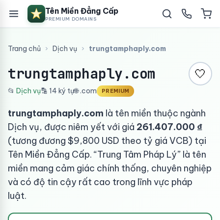
Tên Miền Đẳng Cấp
PREMIUM DOMAINS
Trang chủ
›
Dịch vụ
›
trungtamphaply.com
trungtamphaply.com
🤍
📂
Dịch vụ
🔡 14 ký tự
🌐 .com
PREMIUM
trungtamphaply.com
là tên miền thuộc ngành
Dịch vụ, được niêm yết với giá
261.407.000 ₫
(tương đương $9,800 USD theo tỷ giá VCB) tại
Tên Miền Đẳng Cấp. “Trung Tâm Pháp Lý” là tên
miền mang cảm giác chính thống, chuyên nghiệp
và có độ tin cậy rất cao trong lĩnh vực pháp
luật.