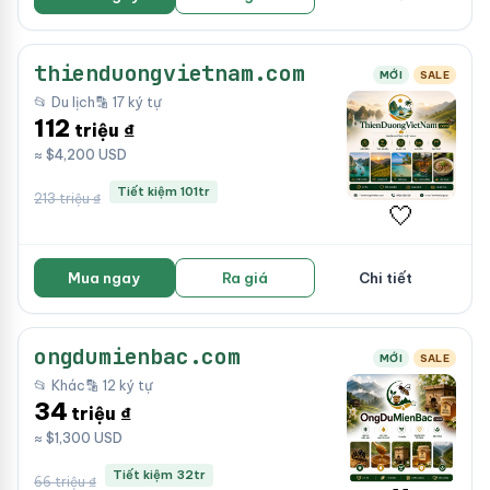
thienduongvietnam.com
MỚI
SALE
📂 Du lịch
🔡 17 ký tự
112
triệu ₫
≈ $4,200 USD
Tiết kiệm 101tr
213 triệu ₫
🤍
Mua ngay
Ra giá
Chi tiết
ongdumienbac.com
MỚI
SALE
📂 Khác
🔡 12 ký tự
34
triệu ₫
≈ $1,300 USD
Tiết kiệm 32tr
66 triệu ₫