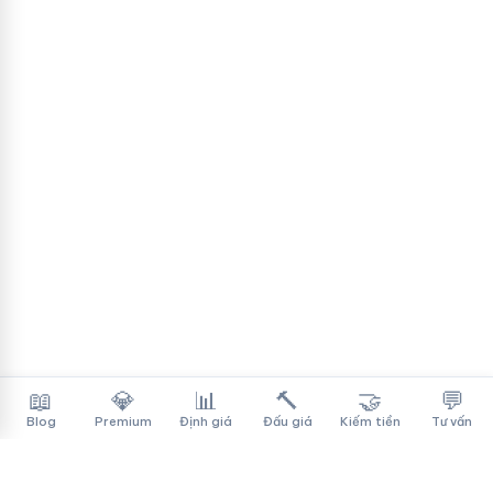
📖
💎
📊
🔨
🤝
💬
Blog
Premium
Định giá
Đấu giá
Kiếm tiền
Tư vấn