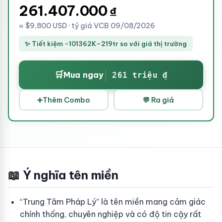
261.407.000
₫
≈ $9,800 USD · tỷ giá VCB 09/08/2026
✨ Tiết kiệm -101362K–219tr so với giá thị trường
🛒
Mua ngay
261 triệu ₫
➕
Thêm Combo
💬 Ra giá
📖 Ý nghĩa tên miền
“Trung Tâm Pháp Lý” là tên miền mang cảm giác
chính thống, chuyên nghiệp và có độ tin cậy rất