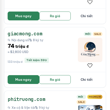
🤍
Mua ngay
Ra giá
Chi tiết
giacmong.com
MỚI
SALE
📂 Nội dung số
🔡 8 ký tự
74
triệu ₫
≈ $2,800 USD
Tiết kiệm 59tr
133 triệu ₫
🤍
Mua ngay
Ra giá
Chi tiết
MỚI
PREMIUM
phitruong.com
SALE
📂 Xe cộ & Vận tải
🔡 9 ký tự