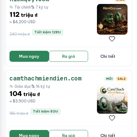
📂 Tài chính
🔡 7 ký tự
112
triệu ₫
≈ $4,200 USD
Tiết kiệm 128tr
240 triệu ₫
🤍
Mua ngay
Ra giá
Chi tiết
camthachmiendien.com
MỚI
SALE
📂 Giáo dục
🔡 16 ký tự
104
triệu ₫
≈ $3,900 USD
Tiết kiệm 83tr
186 triệu ₫
🤍
Mua ngay
Ra giá
Chi tiết