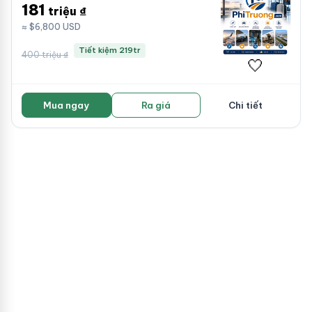
181
triệu ₫
≈ $6,800 USD
Tiết kiệm 219tr
400 triệu ₫
🤍
Mua ngay
Ra giá
Chi tiết