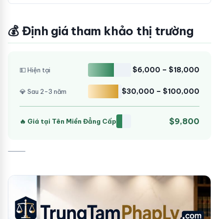
💰 Định giá tham khảo thị trường
$6,000 – $18,000
💵 Hiện tại
$30,000 – $100,000
💎 Sau 2-3 năm
$9,800
🔥 Giá tại Tên Miền Đẳng Cấp
⸻