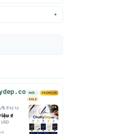
ydep.co
MỚI
PREMIUM
SALE
ụ
🔡 8 ký tự
riệu ₫
0 USD
 ₫