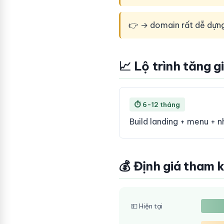
👉 → domain rất dễ dựn
📈 Lộ trình tăng g
⏱ 6-12 tháng
Build landing + menu + n
💰 Định giá tham 
💵 Hiện tại