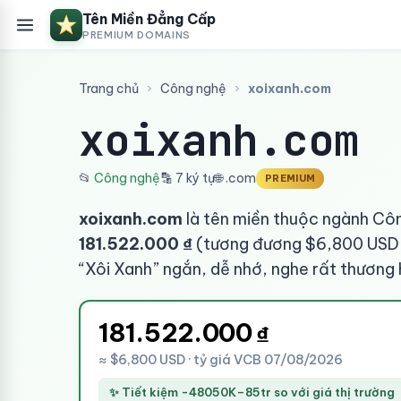
Tên Miền Đẳng Cấp
PREMIUM DOMAINS
Trang chủ
›
Công nghệ
›
xoixanh.com
xoixanh.com
📂
Công nghệ
🔡 7 ký tự
🌐 .com
PREMIUM
xoixanh.com
là tên miền thuộc ngành Côn
181.522.000 ₫
(tương đương $6,800 USD t
“Xôi Xanh” ngắn, dễ nhớ, nghe rất thương h
181.522.000
₫
≈ $6,800 USD · tỷ giá VCB 07/08/2026
✨ Tiết kiệm -48050K–85tr so với giá thị trường