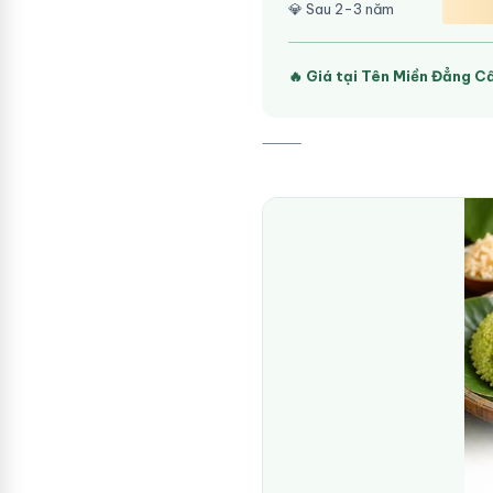
💎 Sau 2-3 năm
🔥 Giá tại Tên Miền Đẳng C
⸻