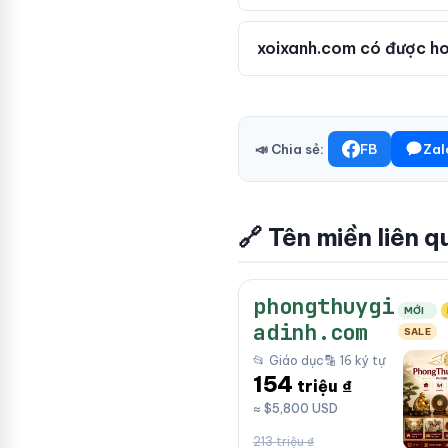
xoixanh.com có được ho
📣 Chia sẻ:
FB
Zal
🔗 Tên miền liên q
phongthuygi
MỚI
adinh.com
SALE
📂 Giáo dục
🔡 16 ký tự
154
triệu ₫
≈ $5,800 USD
213 triệu ₫