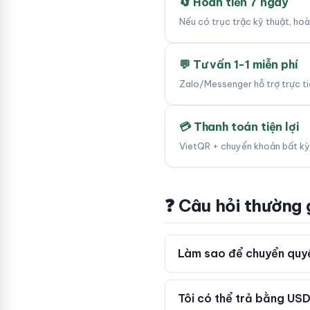
🔄 Hoàn tiền 7 ngày
Nếu có trục trặc kỹ thuật, ho
💬 Tư vấn 1-1 miễn phí
Zalo/Messenger hỗ trợ trực tiế
💳 Thanh toán tiện lợi
VietQR + chuyển khoản bất kỳ
❓ Câu hỏi thường
Làm sao để chuyển quyề
Tôi có thể trả bằng USD