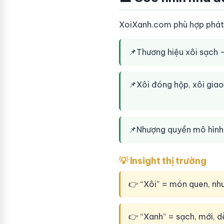
XoiXanh.com phù hợp phát 
📌
Thương hiệu xôi sạch -
📌
Xôi đóng hộp, xôi giao
📌
Nhượng quyền mô hình
💡 Insight thị trường
👉 “Xôi” = món quen, nh
👉 “Xanh” = sạch, mới, d