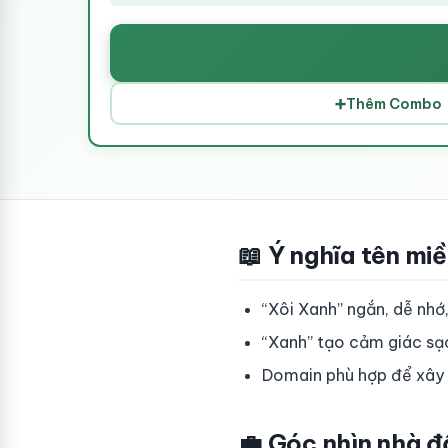
➕
Thêm Combo
📖 Ý nghĩa tên mi
“Xôi Xanh” ngắn, dễ nhớ,
“Xanh” tạo cảm giác sạch
Domain phù hợp để xây 
💼 Góc nhìn nhà đ