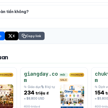
àn tiền không?
o
X
Copy link
uan
giangday.co
chuk
PREMIUM
MỚI
PREMIUM
m
m
SALE
📂 Giáo dục
🔡 8 ký tự
📂 Dịch v
234
154
triệu ₫
t
≈ $8,800 USD
≈ $5,80
400 triệu ₫
400 triệu