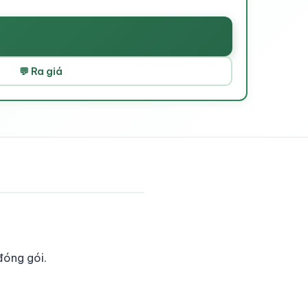
💬 Ra giá
đóng gói.