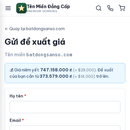
Tên Miền Đẳng Cấp
PREMIUM DOMAINS
← Quay lại batdongsanso.com
Gửi đề xuất giá
Tên miền
batdongsanso.com
💰 Giá niêm yết:
747.158.000 ₫
. Đề xuất
(≈ $28,000)
của bạn cần từ
373.579.000 ₫
trở lên.
(≈ $14,000)
Họ tên
Email