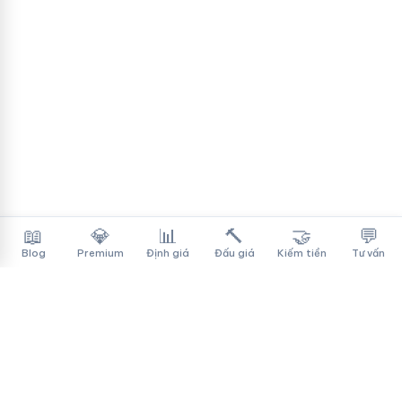
📖
💎
📊
🔨
🤝
💬
Blog
Premium
Định giá
Đấu giá
Kiếm tiền
Tư vấn
Tên Miền Đẳng Cấp
✓
Sàn mua bán tên miền cao cấp cho người Việt