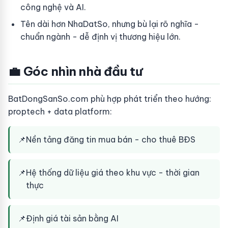
công nghệ và AI.
Tên dài hơn NhaDatSo, nhưng bù lại rõ nghĩa -
chuẩn ngành - dễ định vị thương hiệu lớn.
💼 Góc nhìn nhà đầu tư
BatDongSanSo.com phù hợp phát triển theo hướng:
proptech + data platform:
📌
Nền tảng đăng tin mua bán - cho thuê BĐS
📌
Hệ thống dữ liệu giá theo khu vực - thời gian
thực
📌
Định giá tài sản bằng AI