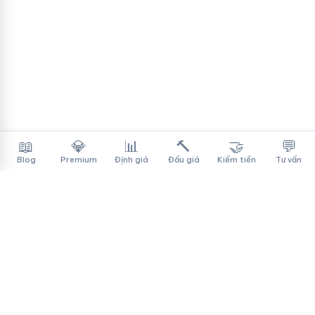
📖
💎
📊
🔨
🤝
💬
Blog
Premium
Định giá
Đấu giá
Kiếm tiền
Tư vấn
Tên Miền Đẳng Cấp
✓
Sàn mua bán tên miền cao cấp cho người Việt
f
▶
♪