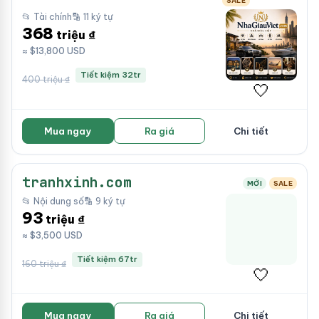
SALE
📂 Tài chính
🔡 11 ký tự
368
triệu ₫
≈ $13,800 USD
Tiết kiệm 32tr
400 triệu ₫
🤍
Mua ngay
Ra giá
Chi tiết
tranhxinh.com
MỚI
SALE
📂 Nội dung số
🔡 9 ký tự
93
triệu ₫
≈ $3,500 USD
Tiết kiệm 67tr
160 triệu ₫
🤍
Mua ngay
Ra giá
Chi tiết