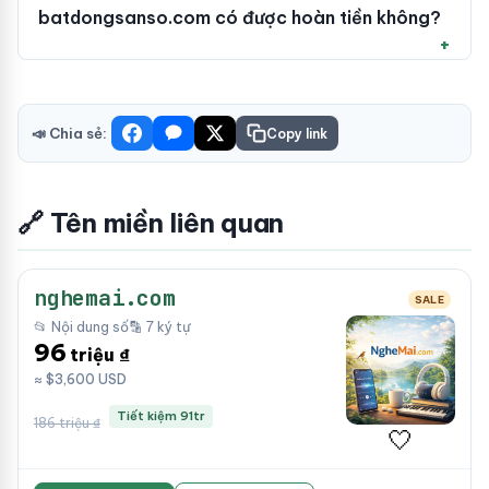
batdongsanso.com có được hoàn tiền không?
📣 Chia sẻ:
Copy link
🔗 Tên miền liên quan
nghemai.com
SALE
📂 Nội dung số
🔡 7 ký tự
96
triệu ₫
≈ $3,600 USD
Tiết kiệm 91tr
186 triệu ₫
🤍