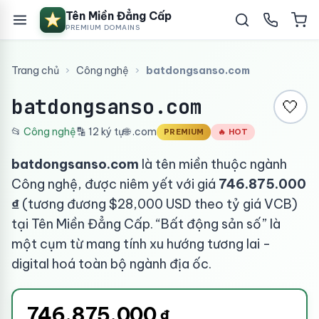
Tên Miền Đẳng Cấp
PREMIUM DOMAINS
Trang chủ
›
Công nghệ
›
batdongsanso.com
batdongsanso.com
🤍
📂
Công nghệ
🔡 12 ký tự
🌐 .com
PREMIUM
🔥 HOT
batdongsanso.com
là tên miền thuộc ngành
Công nghệ, được niêm yết với giá
746.875.000
₫
(tương đương $28,000 USD theo tỷ giá VCB)
tại Tên Miền Đẳng Cấp. “Bất động sản số” là
một cụm từ mang tính xu hướng tương lai -
digital hoá toàn bộ ngành địa ốc.
746.875.000
₫