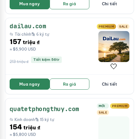
Mua ngay
Ra giá
Chi tiết
dailau.com
PREMIUM
SALE
📂 Tài chính
🔡 6 ký tự
157
triệu ₫
≈ $5,900 USD
Tiết kiệm 56tr
213 triệu ₫
🤍
Mua ngay
Ra giá
Chi tiết
MỚI
PREMIUM
quatetphongthuy.com
SALE
📂 Kinh doanh
🔡 15 ký tự
154
triệu ₫
≈ $5,800 USD