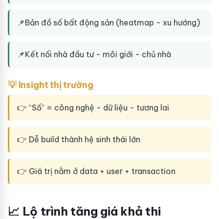
📌
Bản đồ số bất động sản (heatmap - xu hướng)
📌
Kết nối nhà đầu tư - môi giới - chủ nhà
💡 Insight thị trường
👉 “Số” = công nghệ - dữ liệu - tương lai
👉 Dễ build thành hệ sinh thái lớn
👉 Giá trị nằm ở data + user + transaction
📈 Lộ trình tăng giá khả thi