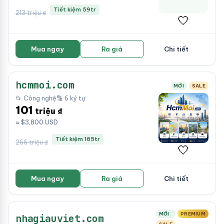
Tiết kiệm 59tr
213 triệu ₫
🤍
Mua ngay
Ra giá
Chi tiết
hcmmoi.com
MỚI
SALE
📂 Công nghệ
🔡 6 ký tự
101
triệu ₫
≈ $3,800 USD
Tiết kiệm 165tr
266 triệu ₫
🤍
Mua ngay
Ra giá
Chi tiết
MỚI
PREMIUM
nhagiauviet.com