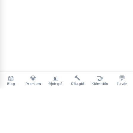
📖
💎
📊
🔨
🤝
💬
Blog
Premium
Định giá
Đấu giá
Kiếm tiền
Tư vấn
Tên Miền Đẳng Cấp
✓
Sàn mua bán tên miền cao cấp cho người Việt