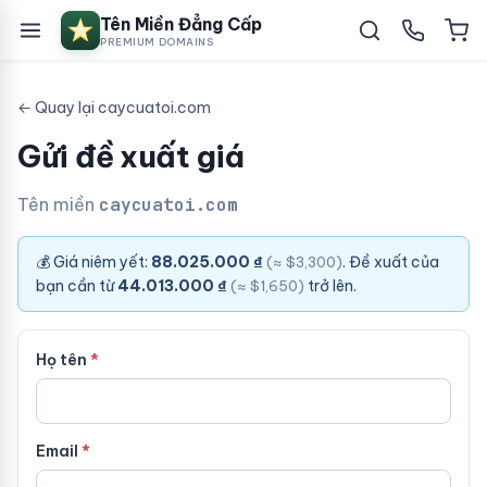
Tên Miền Đẳng Cấp
PREMIUM DOMAINS
← Quay lại caycuatoi.com
Gửi đề xuất giá
Tên miền
caycuatoi.com
💰 Giá niêm yết:
88.025.000 ₫
. Đề xuất của
(≈ $3,300)
bạn cần từ
44.013.000 ₫
trở lên.
(≈ $1,650)
Họ tên
Email