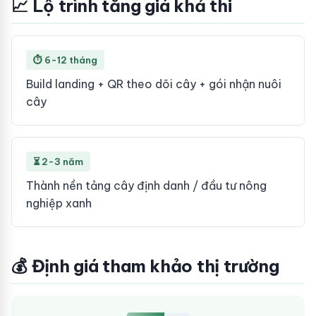
📈 Lộ trình tăng giá khả thi
⏱ 6-12 tháng
Build landing + QR theo dõi cây + gói nhận nuôi
cây
⏳ 2-3 năm
Thành nền tảng cây định danh / đầu tư nông
nghiệp xanh
💰 Định giá tham khảo thị trường