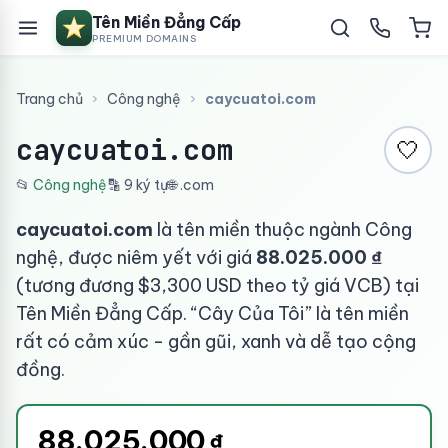
Tên Miền Đẳng Cấp
PREMIUM DOMAINS
Trang chủ
›
Công nghệ
›
caycuatoi.com
caycuatoi.com
🤍
📂
Công nghệ
🔡 9 ký tự
🌐 .com
caycuatoi.com
là tên miền thuộc ngành Công
nghệ, được niêm yết với giá
88.025.000 ₫
(tương đương $3,300 USD theo tỷ giá VCB) tại
Tên Miền Đẳng Cấp. “Cây Của Tôi” là tên miền
rất có cảm xúc - gần gũi, xanh và dễ tạo cộng
đồng.
88.025.000
₫