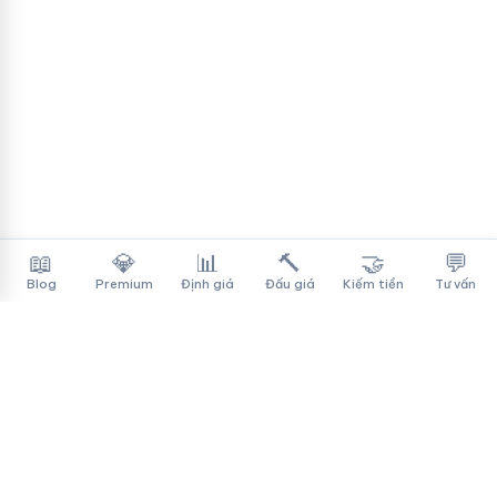
📖
💎
📊
🔨
🤝
💬
Blog
Premium
Định giá
Đấu giá
Kiếm tiền
Tư vấn
Tên Miền Đẳng Cấp
✓
Sàn mua bán tên miền cao cấp cho người Việt