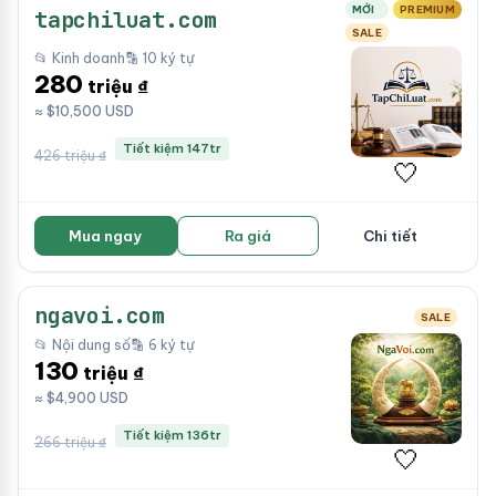
MỚI
PREMIUM
tapchiluat.com
SALE
📂 Kinh doanh
🔡 10 ký tự
280
triệu ₫
≈ $10,500 USD
Tiết kiệm 147tr
426 triệu ₫
🤍
Mua ngay
Ra giá
Chi tiết
ngavoi.com
SALE
📂 Nội dung số
🔡 6 ký tự
130
triệu ₫
≈ $4,900 USD
Tiết kiệm 136tr
266 triệu ₫
🤍