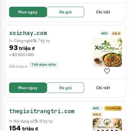
Mua ngay
Ra giá
Chi tiết
xoichay.com
MỚI
SALE
📂 Công nghệ
🔡 7 ký tự
93
triệu ₫
≈ $3,500 USD
Tiết kiệm 40tr
133 triệu ₫
🤍
Mua ngay
Ra giá
Chi tiết
MỚI
PREMIUM
thegioitrangtri.com
SALE
📂 Nội dung số
🔡 15 ký tự
154
triệu ₫