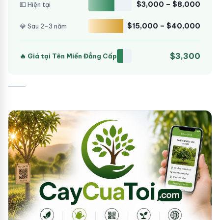
$3,000 – $8,000
💵 Hiện tại
$15,000 – $40,000
💎 Sau 2-3 năm
$3,300
🔥 Giá tại Tên Miền Đẳng Cấp
⸻