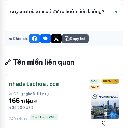
caycuatoi.com có được hoàn tiền không?
📣 Chia sẻ:
Copy link
🔗 Tên miền liên quan
MỚI
PREMIUM
nhadatsohoa.com
SALE
📂 Công nghệ
🔡 11 ký tự
165
triệu ₫
≈ $6,200 USD
Tiết kiệm 75tr
240 triệu ₫
🤍