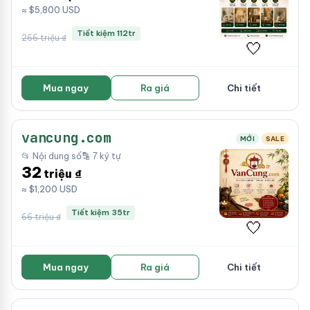
≈ $5,800 USD
Tiết kiệm 112tr
266 triệu ₫
🤍
Mua ngay
Ra giá
Chi tiết
vancung.com
MỚI
SALE
📂 Nội dung số
🔡 7 ký tự
32
triệu ₫
≈ $1,200 USD
Tiết kiệm 35tr
66 triệu ₫
🤍
Mua ngay
Ra giá
Chi tiết