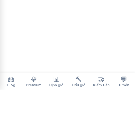
📖
💎
📊
🔨
🤝
💬
Blog
Premium
Định giá
Đấu giá
Kiếm tiền
Tư vấn
Tên Miền Đẳng Cấp
✓
Sàn mua bán tên miền cao cấp cho người Việt