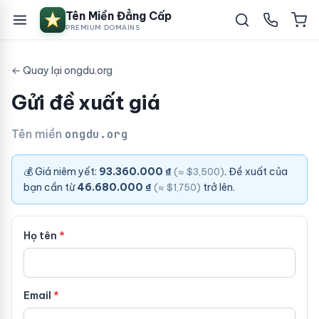
Tên Miền Đẳng Cấp
PREMIUM DOMAINS
← Quay lại ongdu.org
Gửi đề xuất giá
Tên miền
ongdu.org
💰 Giá niêm yết:
93.360.000 ₫
. Đề xuất của
(≈ $3,500)
bạn cần từ
46.680.000 ₫
trở lên.
(≈ $1,750)
Họ tên
Email