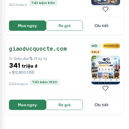
Tiết kiệm 83tr
160 triệu ₫
🤍
Mua ngay
Ra giá
Chi tiết
MỚI
PREMIUM
giaoducquocte.com
SALE
📂 Giáo dục
🔡 13 ký tự
341
triệu ₫
≈ $12,800 USD
Tiết kiệm 192tr
533 triệu ₫
🤍
Mua ngay
Ra giá
Chi tiết