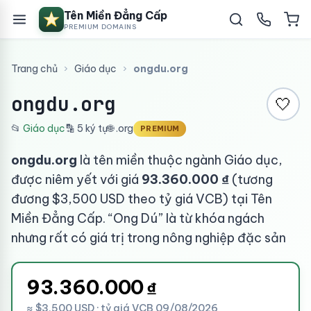
Tên Miền Đẳng Cấp
PREMIUM DOMAINS
Trang chủ
›
Giáo dục
›
ongdu.org
ongdu.org
🤍
📂
Giáo dục
🔡 5 ký tự
🌐 .org
PREMIUM
ongdu.org
là tên miền thuộc ngành Giáo dục,
được niêm yết với giá
93.360.000 ₫
(tương
đương $3,500 USD theo tỷ giá VCB) tại Tên
Miền Đẳng Cấp. “Ong Dú” là từ khóa ngách
nhưng rất có giá trị trong nông nghiệp đặc sản
93.360.000
₫
≈ $3,500 USD · tỷ giá VCB 09/08/2026