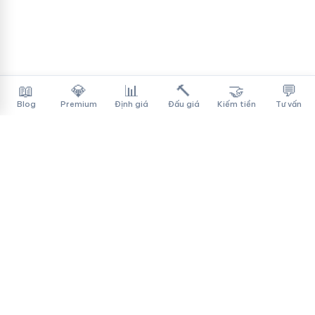
📖
💎
📊
🔨
🤝
💬
Blog
Premium
Định giá
Đấu giá
Kiếm tiền
Tư vấn
Tên Miền Đẳng Cấp
✓
Sàn mua bán tên miền cao cấp cho người Việt
f
▶
♪
Dịch vụ
Tìm tên miền