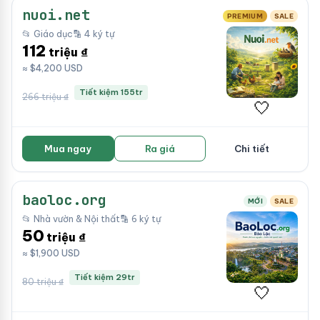
nuoi.net
PREMIUM
SALE
📂 Giáo dục
🔡 4 ký tự
112
triệu ₫
≈ $4,200 USD
Tiết kiệm 155tr
266 triệu ₫
🤍
Mua ngay
Ra giá
Chi tiết
baoloc.org
MỚI
SALE
📂 Nhà vườn & Nội thất
🔡 6 ký tự
50
triệu ₫
≈ $1,900 USD
Tiết kiệm 29tr
80 triệu ₫
🤍