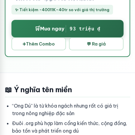
✨ Tiết kiệm -40011K–40tr so với giá thị trường
🛒
Mua ngay
93 triệu ₫
➕
Thêm Combo
💬 Ra giá
📖 Ý nghĩa tên miền
“Ong Dú” là từ khóa ngách nhưng rất có giá trị
trong nông nghiệp đặc sản
Đuôi .org phù hợp làm cổng kiến thức, cộng đồng,
bảo tồn và phát triển ong dú