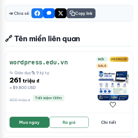
📣 Chia sẻ:
Copy link
🔗 Tên miền liên quan
MỚI
PREMIUM
wordpress.edu.vn
SALE
📂 Giáo dục
🔡 9 ký tự
261
triệu ₫
≈ $9,800 USD
Tiết kiệm 139tr
400 triệu ₫
🤍
Mua ngay
Ra giá
Chi tiết