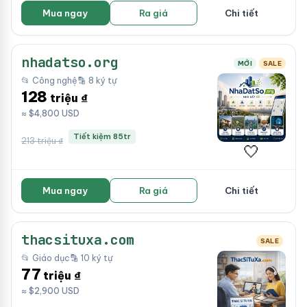
Mua ngay
Ra giá
Chi tiết
nhadatso.org
MỚI
SALE
📂 Công nghệ
🔡 8 ký tự
128
triệu ₫
≈ $4,800 USD
Tiết kiệm 85tr
213 triệu ₫
🤍
Mua ngay
Ra giá
Chi tiết
thacsituxa.com
SALE
📂 Giáo dục
🔡 10 ký tự
77
triệu ₫
≈ $2,900 USD