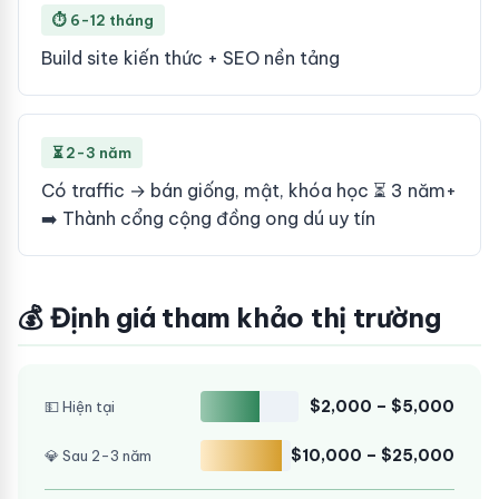
⏱ 6-12 tháng
Build site kiến thức + SEO nền tảng
⏳ 2-3 năm
Có traffic → bán giống, mật, khóa học ⏳ 3 năm+
➡️ Thành cổng cộng đồng ong dú uy tín
💰 Định giá tham khảo thị trường
$2,000 – $5,000
💵 Hiện tại
$10,000 – $25,000
💎 Sau 2-3 năm