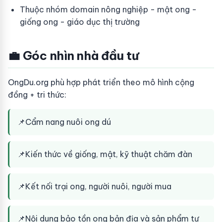
Thuộc nhóm domain nông nghiệp - mật ong -
giống ong - giáo dục thị trường
💼 Góc nhìn nhà đầu tư
OngDu.org phù hợp phát triển theo mô hình cộng
đồng + tri thức:
📌
Cẩm nang nuôi ong dú
📌
Kiến thức về giống, mật, kỹ thuật chăm đàn
📌
Kết nối trại ong, người nuôi, người mua
📌
Nội dung bảo tồn ong bản địa và sản phẩm tự