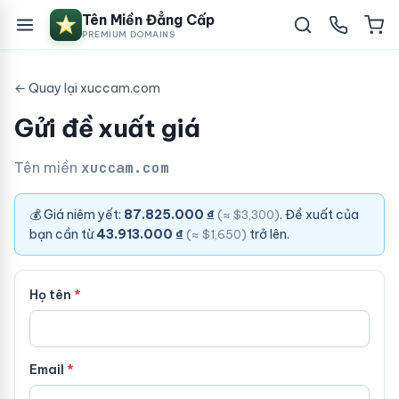
Tên Miền Đẳng Cấp
PREMIUM DOMAINS
← Quay lại xuccam.com
Gửi đề xuất giá
Tên miền
xuccam.com
💰 Giá niêm yết:
87.825.000 ₫
. Đề xuất của
(≈ $3,300)
bạn cần từ
43.913.000 ₫
trở lên.
(≈ $1,650)
Họ tên
Email