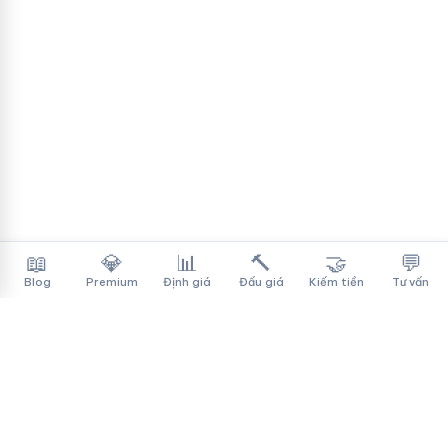
📖
💎
📊
🔨
🤝
💬
Blog
Premium
Định giá
Đấu giá
Kiếm tiền
Tư vấn
Tên Miền Đẳng Cấp
✓
Sàn mua bán tên miền cao cấp cho người Việt