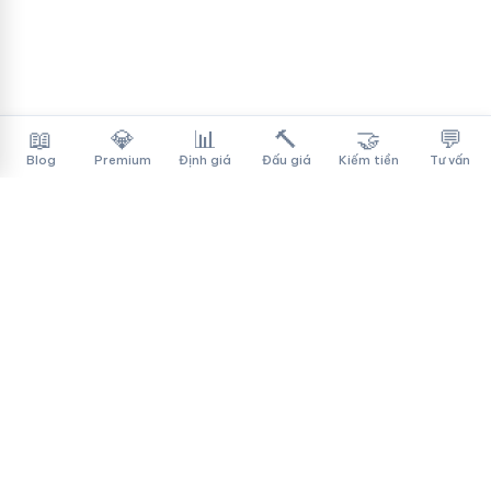
📖
💎
📊
🔨
🤝
💬
Blog
Premium
Định giá
Đấu giá
Kiếm tiền
Tư vấn
Tên Miền Đẳng Cấp
✓
Sàn mua bán tên miền cao cấp cho người Việt
f
▶
♪
Dịch vụ
Tìm tên miền