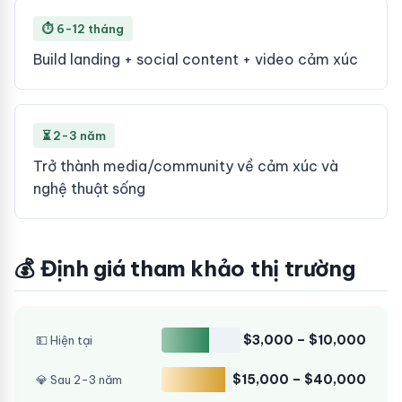
⏱ 6-12 tháng
Build landing + social content + video cảm xúc
⏳ 2-3 năm
Trở thành media/community về cảm xúc và
nghệ thuật sống
💰 Định giá tham khảo thị trường
$3,000 – $10,000
💵 Hiện tại
$15,000 – $40,000
💎 Sau 2-3 năm