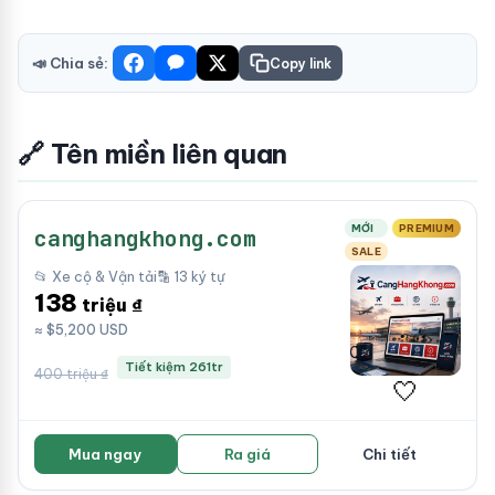
📣 Chia sẻ:
Copy link
🔗 Tên miền liên quan
MỚI
PREMIUM
canghangkhong.com
SALE
📂 Xe cộ & Vận tải
🔡 13 ký tự
138
triệu ₫
≈ $5,200 USD
Tiết kiệm 261tr
400 triệu ₫
🤍
Mua ngay
Ra giá
Chi tiết