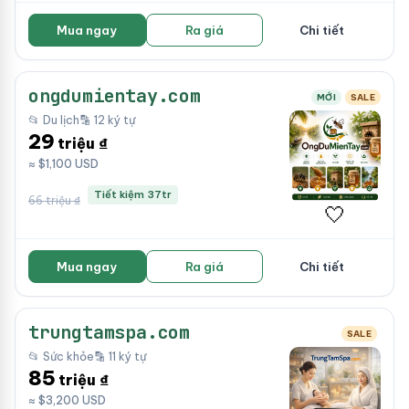
Mua ngay
Ra giá
Chi tiết
ongdumientay.com
MỚI
SALE
📂 Du lịch
🔡 12 ký tự
29
triệu ₫
≈ $1,100 USD
Tiết kiệm 37tr
66 triệu ₫
🤍
Mua ngay
Ra giá
Chi tiết
trungtamspa.com
SALE
📂 Sức khỏe
🔡 11 ký tự
85
triệu ₫
≈ $3,200 USD