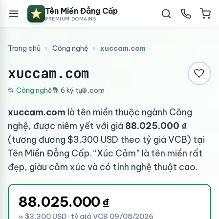
Tên Miền Đẳng Cấp
PREMIUM DOMAINS
Trang chủ
›
Công nghệ
›
xuccam.com
xuccam.com
🤍
📂
Công nghệ
🔡 6 ký tự
🌐 .com
xuccam.com
là tên miền thuộc ngành Công
nghệ, được niêm yết với giá
88.025.000 ₫
(tương đương $3,300 USD theo tỷ giá VCB) tại
Tên Miền Đẳng Cấp. “Xúc Cảm” là tên miền rất
đẹp, giàu cảm xúc và có tính nghệ thuật cao.
88.025.000
₫
≈ $3,300 USD · tỷ giá VCB 09/08/2026