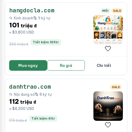
hangdocla.com
MỚI
SALE
📂 Kinh doanh
🔡 9 ký tự
101
triệu ₫
≈ $3,800 USD
Tiết kiệm 165tr
266 triệu ₫
🤍
Mua ngay
Ra giá
Chi tiết
danhtrao.com
SALE
📂 Nội dung số
🔡 8 ký tự
112
triệu ₫
≈ $4,200 USD
Tiết kiệm 61tr
173 triệu ₫
🤍