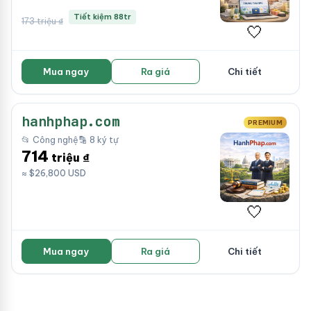
Tiết kiệm 88tr
173 triệu ₫
🤍
Mua ngay
Ra giá
Chi tiết
hanhphap.com
PREMIUM
📂 Công nghệ
🔡 8 ký tự
714
triệu ₫
≈ $26,800 USD
🤍
Mua ngay
Ra giá
Chi tiết