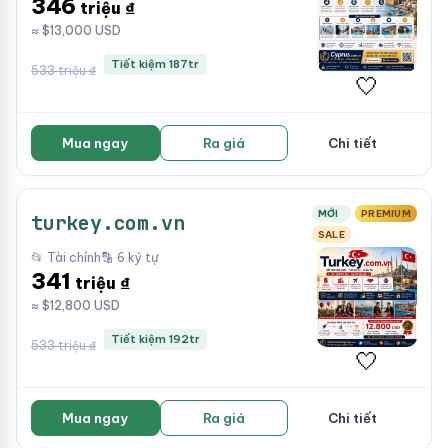
346
triệu ₫
≈ $13,000 USD
Tiết kiệm 187tr
533 triệu ₫
🤍
Mua ngay
Ra giá
Chi tiết
MỚI
PREMIUM
turkey.com.vn
SALE
📂 Tài chính
🔡 6 ký tự
341
triệu ₫
≈ $12,800 USD
Tiết kiệm 192tr
533 triệu ₫
🤍
Mua ngay
Ra giá
Chi tiết