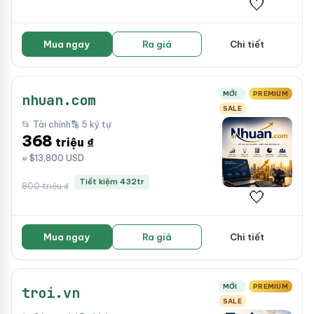
🤍
Mua ngay
Ra giá
Chi tiết
MỚI
PREMIUM
nhuan.com
SALE
📂 Tài chính
🔡 5 ký tự
368
triệu ₫
≈ $13,800 USD
Tiết kiệm 432tr
800 triệu ₫
🤍
Mua ngay
Ra giá
Chi tiết
MỚI
PREMIUM
troi.vn
SALE