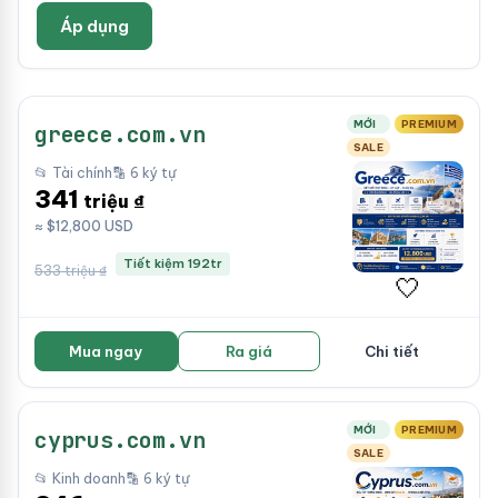
Áp dụng
MỚI
PREMIUM
greece.com.vn
SALE
📂 Tài chính
🔡 6 ký tự
341
triệu ₫
≈ $12,800 USD
Tiết kiệm 192tr
533 triệu ₫
🤍
Mua ngay
Ra giá
Chi tiết
MỚI
PREMIUM
cyprus.com.vn
SALE
📂 Kinh doanh
🔡 6 ký tự