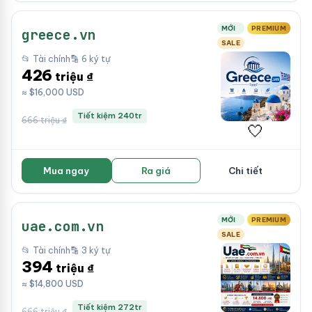
MỚI
PREMIUM
greece.vn
SALE
📂 Tài chính
🔡 6 ký tự
426
triệu ₫
≈ $16,000 USD
Tiết kiệm 240tr
666 triệu ₫
🤍
Mua ngay
Ra giá
Chi tiết
MỚI
PREMIUM
uae.com.vn
SALE
📂 Tài chính
🔡 3 ký tự
394
triệu ₫
≈ $14,800 USD
Tiết kiệm 272tr
666 triệu ₫