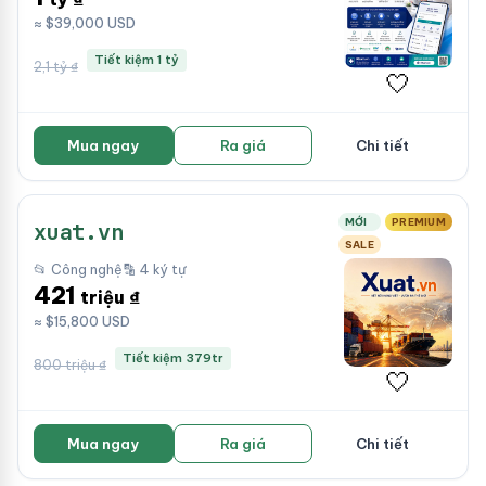
≈ $39,000 USD
Tiết kiệm 1 tỷ
2,1 tỷ ₫
🤍
Mua ngay
Ra giá
Chi tiết
MỚI
PREMIUM
xuat.vn
SALE
📂 Công nghệ
🔡 4 ký tự
421
triệu ₫
≈ $15,800 USD
Tiết kiệm 379tr
800 triệu ₫
🤍
Mua ngay
Ra giá
Chi tiết