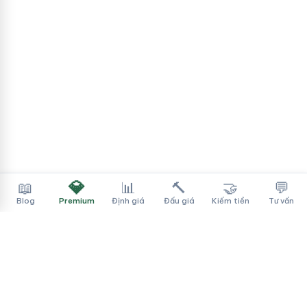
💎
📖
📊
🔨
🤝
💬
Blog
Premium
Định giá
Đấu giá
Kiếm tiền
Tư vấn
Tên Miền Đẳng Cấp
✓
Sàn mua bán tên miền cao cấp cho người Việt