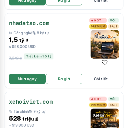
Mua ngay
Ra giá
Chi tiết
🔥 HOT
MỚI
nhadatso.com
PREMIUM
SALE
📂 Công nghệ
🔡 8 ký tự
1,5
tỷ ₫
≈ $58,000 USD
Tiết kiệm 1,6 tỷ
3,2 tỷ ₫
🤍
Mua ngay
Ra giá
Chi tiết
🔥 HOT
MỚI
xehoiviet.com
PREMIUM
SALE
📂 Tài chính
🔡 9 ký tự
528
triệu ₫
≈ $19,800 USD