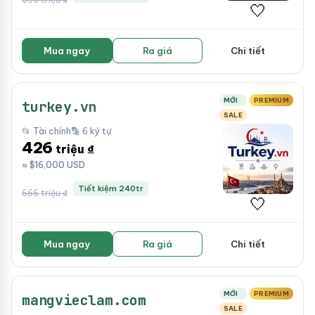
🤍
Mua ngay
Ra giá
Chi tiết
MỚI
PREMIUM
turkey.vn
SALE
📂 Tài chính
🔡 6 ký tự
426
triệu ₫
≈ $16,000 USD
Tiết kiệm 240tr
666 triệu ₫
🤍
Mua ngay
Ra giá
Chi tiết
MỚI
PREMIUM
mangvieclam.com
SALE