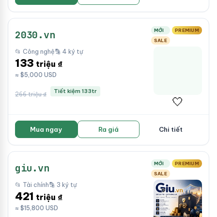
MỚI
PREMIUM
2030.vn
SALE
📂 Công nghệ
🔡 4 ký tự
133
triệu ₫
≈ $5,000 USD
Tiết kiệm 133tr
266 triệu ₫
🤍
Mua ngay
Ra giá
Chi tiết
MỚI
PREMIUM
giu.vn
SALE
📂 Tài chính
🔡 3 ký tự
421
triệu ₫
≈ $15,800 USD