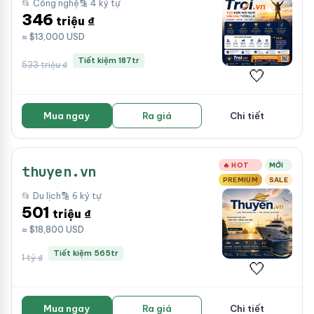
📂 Công nghệ
🔡 4 ký tự
346
triệu ₫
≈ $13,000 USD
Tiết kiệm 187tr
533 triệu ₫
🤍
Mua ngay
Ra giá
Chi tiết
🔥 HOT
MỚI
thuyen.vn
PREMIUM
SALE
📂 Du lịch
🔡 6 ký tự
501
triệu ₫
≈ $18,800 USD
Tiết kiệm 565tr
1 tỷ ₫
🤍
Mua ngay
Ra giá
Chi tiết