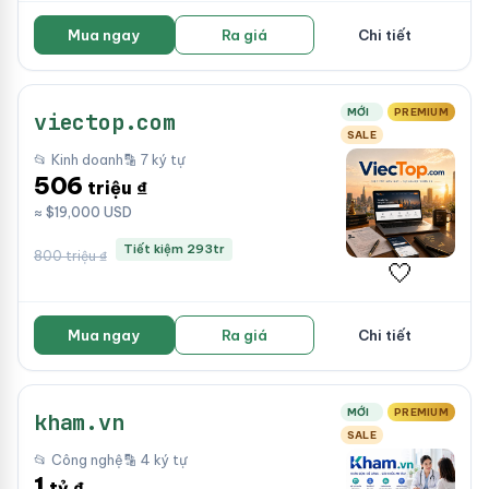
Mua ngay
Ra giá
Chi tiết
MỚI
PREMIUM
viectop.com
SALE
📂 Kinh doanh
🔡 7 ký tự
506
triệu ₫
≈ $19,000 USD
Tiết kiệm 293tr
800 triệu ₫
🤍
Mua ngay
Ra giá
Chi tiết
MỚI
PREMIUM
kham.vn
SALE
📂 Công nghệ
🔡 4 ký tự
1
tỷ ₫