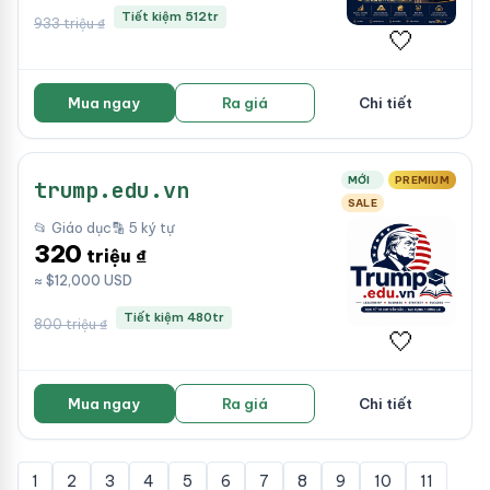
Tiết kiệm 512tr
933 triệu ₫
🤍
Mua ngay
Ra giá
Chi tiết
MỚI
PREMIUM
trump.edu.vn
SALE
📂 Giáo dục
🔡 5 ký tự
320
triệu ₫
≈ $12,000 USD
Tiết kiệm 480tr
800 triệu ₫
🤍
Mua ngay
Ra giá
Chi tiết
1
2
3
4
5
6
7
8
9
10
11