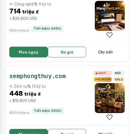
📂 Công nghệ
🔡 11 ký tự
714
triệu ₫
≈ $26,800 USD
Tiết kiệm 245tr
960 triệu ₫
🤍
Mua ngay
Ra giá
Chi tiết
🔥 HOT
MỚI
xemphongthuy.com
PREMIUM
SALE
📂 Dịch vụ
🔡 12 ký tự
448
triệu ₫
≈ $16,800 USD
Tiết kiệm 352tr
800 triệu ₫
🤍