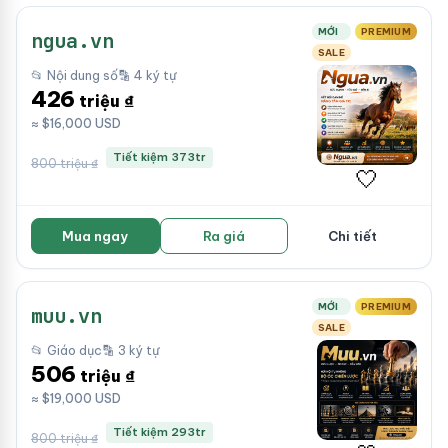
MỚI
PREMIUM
ngua.vn
SALE
📂 Nội dung số
🔡 4 ký tự
426
triệu ₫
≈ $16,000 USD
Tiết kiệm 373tr
800 triệu ₫
🤍
Mua ngay
Ra giá
Chi tiết
MỚI
PREMIUM
muu.vn
SALE
📂 Giáo dục
🔡 3 ký tự
506
triệu ₫
≈ $19,000 USD
Tiết kiệm 293tr
800 triệu ₫