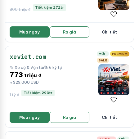
Tiết kiệm 272tr
800 triệu ₫
🤍
Mua ngay
Ra giá
Chi tiết
MỚI
PREMIUM
xeviet.com
SALE
📂 Xe cộ & Vận tải
🔡 6 ký tự
773
triệu ₫
≈ $29,000 USD
Tiết kiệm 293tr
1 tỷ ₫
🤍
Mua ngay
Ra giá
Chi tiết