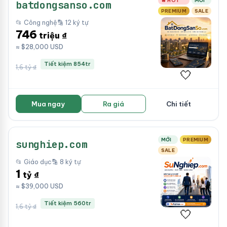
🔥 HOT
MỚI
batdongsanso.com
PREMIUM
SALE
📂 Công nghệ
🔡 12 ký tự
746
triệu ₫
≈ $28,000 USD
Tiết kiệm 854tr
1,6 tỷ ₫
🤍
Mua ngay
Ra giá
Chi tiết
MỚI
PREMIUM
sunghiep.com
SALE
📂 Giáo dục
🔡 8 ký tự
1
tỷ ₫
≈ $39,000 USD
Tiết kiệm 560tr
1,6 tỷ ₫
🤍