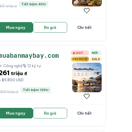
Tiết kiệm 40tr
160 triệu ₫
🤍
Mua ngay
Ra giá
Chi tiết
🔥 HOT
MỚI
muabanmaybay.com
PREMIUM
SALE
📂 Công nghệ
🔡 12 ký tự
261
triệu ₫
≈ $9,800 USD
Tiết kiệm 139tr
400 triệu ₫
🤍
Mua ngay
Ra giá
Chi tiết