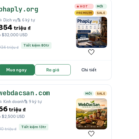
🔥 HOT
MỚI
phaply.org
PREMIUM
SALE
📂 Dịch vụ
🔡 6 ký tự
854
triệu ₫
≈ $32,000 USD
Tiết kiệm 80tr
934 triệu ₫
🤍
Mua ngay
Ra giá
Chi tiết
webdacsan.com
MỚI
SALE
📂 Kinh doanh
🔡 9 ký tự
66
triệu ₫
≈ $2,500 USD
Tiết kiệm 13tr
80 triệu ₫
🤍