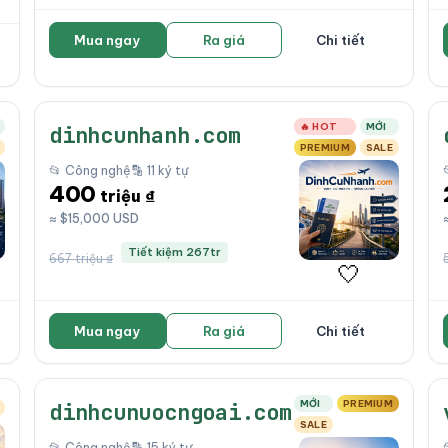
Mua ngay
Ra giá
Chi tiết
🔥 HOT
MỚI
dinhcunhanh.com
PREMIUM
SALE
📂 Công nghệ
🔡 11 ký tự
400
triệu ₫
≈ $15,000 USD
Tiết kiệm 267tr
667 triệu ₫
🤍
Mua ngay
Ra giá
Chi tiết
MỚI
PREMIUM
dinhcunuocngoai.com
SALE
📂 Công nghệ
🔡 15 ký tự