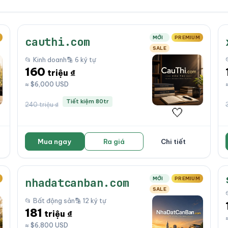
MỚI
PREMIUM
cauthi.com
SALE
📂 Kinh doanh
🔡 6 ký tự
160
triệu ₫
≈ $6,000 USD
Tiết kiệm 80tr
240 triệu ₫
🤍
Mua ngay
Ra giá
Chi tiết
MỚI
PREMIUM
nhadatcanban.com
SALE
📂 Bất động sản
🔡 12 ký tự
181
triệu ₫
≈ $6,800 USD