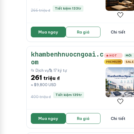
Tiết kiệm 133tr
266 triệu ₫
🤍
Mua ngay
Ra giá
Chi tiết
khambenhnuocngoai.c
🔥 HOT
MỚI
om
PREMIUM
SALE
📂 Dịch vụ
🔡 17 ký tự
261
triệu ₫
≈ $9,800 USD
Tiết kiệm 139tr
400 triệu ₫
🤍
Mua ngay
Ra giá
Chi tiết