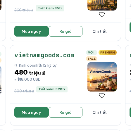
Tiết kiệm 85tr
266 triệu ₫
🤍
Mua ngay
Ra giá
Chi tiết
MỚI
PREMIUM
vietnamgoods.com
SALE
📂 Kinh doanh
🔡 12 ký tự
480
triệu ₫
≈ $18,000 USD
Tiết kiệm 320tr
800 triệu ₫
🤍
Mua ngay
Ra giá
Chi tiết