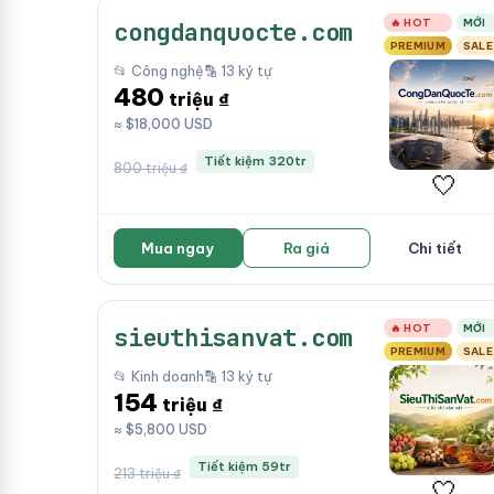
🔥 HOT
MỚI
congdanquocte.com
PREMIUM
SALE
📂 Công nghệ
🔡 13 ký tự
480
triệu ₫
≈ $18,000 USD
Tiết kiệm 320tr
800 triệu ₫
🤍
Mua ngay
Ra giá
Chi tiết
🔥 HOT
MỚI
sieuthisanvat.com
PREMIUM
SALE
📂 Kinh doanh
🔡 13 ký tự
154
triệu ₫
≈ $5,800 USD
Tiết kiệm 59tr
213 triệu ₫
🤍