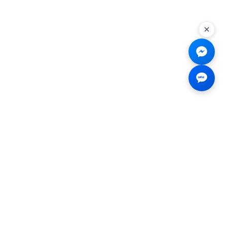
Liên hệ
☎
0926.138.138
✉
tenmiendangcap@gmail.com
💬
Messenger