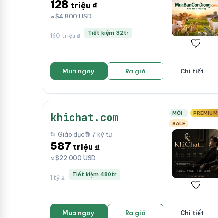
128
triệu ₫
≈ $4,800 USD
Tiết kiệm 32tr
160 triệu ₫
🤍
Mua ngay
Ra giá
Chi tiết
MỚI
PREMIUM
khichat.com
SALE
📂 Giáo dục
🔡 7 ký tự
587
triệu ₫
≈ $22,000 USD
Tiết kiệm 480tr
1 tỷ ₫
🤍
Mua ngay
Ra giá
Chi tiết