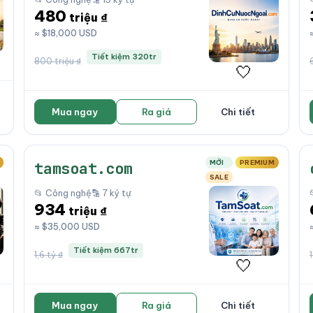
480
triệu ₫
≈ $18,000 USD
Tiết kiệm 320tr
800 triệu ₫
🤍
Mua ngay
Ra giá
Chi tiết
MỚI
PREMIUM
tamsoat.com
SALE
📂 Công nghệ
🔡 7 ký tự
934
triệu ₫
≈ $35,000 USD
Tiết kiệm 667tr
1,6 tỷ ₫
1
🤍
Mua ngay
Ra giá
Chi tiết