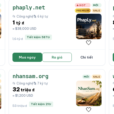
🔥 HOT
MỚI
phaply.net
PREMIUM
SALE
📂 Công nghệ
🔡 6 ký tự
1
tỷ ₫
≈ $38,000 USD
Tiết kiệm 587tr
1,6 tỷ ₫
🤍
Mua ngay
Ra giá
Chi tiết
nhansam.org
MỚI
SALE
📂 Công nghệ
🔡 7 ký tự
32
triệu ₫
≈ $1,200 USD
Tiết kiệm 21tr
53 triệu ₫
🤍