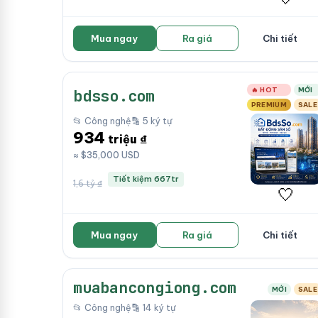
Mua ngay
Ra giá
Chi tiết
🔥 HOT
MỚI
bdsso.com
PREMIUM
SALE
📂 Công nghệ
🔡 5 ký tự
934
triệu ₫
≈ $35,000 USD
Tiết kiệm 667tr
1,6 tỷ ₫
🤍
Mua ngay
Ra giá
Chi tiết
muabancongiong.com
MỚI
SALE
📂 Công nghệ
🔡 14 ký tự