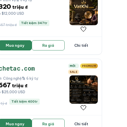
320
triệu ₫
≈ $12,000 USD
Tiết kiệm 347tr
667 triệu ₫
🤍
Mua ngay
Ra giá
Chi tiết
MỚI
PREMIUM
chetac.com
SALE
📂 Công nghệ
🔡 6 ký tự
667
triệu ₫
≈ $25,000 USD
Tiết kiệm 400tr
 tỷ ₫
🤍
Mua ngay
Ra giá
Chi tiết