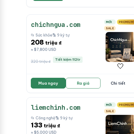
MỚI
PREMIUM
chichngua.com
SALE
📂 Sức khỏe
🔡 9 ký tự
208
triệu ₫
≈ $7,800 USD
Tiết kiệm 112tr
320 triệu ₫
🤍
Mua ngay
Ra giá
Chi tiết
MỚI
PREMIUM
liemchinh.com
SALE
📂 Công nghệ
🔡 9 ký tự
133
triệu ₫
≈ $5,000 USD