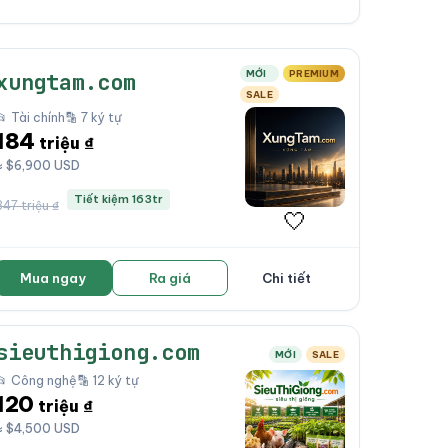
MỚI
PREMIUM
xungtam.com
SALE
📂 Tài chính
🔡 7 ký tự
184
triệu ₫
≈ $6,900 USD
Tiết kiệm 163tr
347 triệu ₫
🤍
Mua ngay
Ra giá
Chi tiết
sieuthigiong.com
MỚI
SALE
📂 Công nghệ
🔡 12 ký tự
120
triệu ₫
≈ $4,500 USD