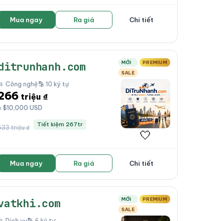
Mua ngay
Ra giá
Chi tiết
MỚI
PREMIUM
ditrunhanh.com
SALE
📂 Công nghệ
🔡 10 ký tự
266
triệu ₫
≈ $10,000 USD
Tiết kiệm 267tr
533 triệu ₫
🤍
Mua ngay
Ra giá
Chi tiết
MỚI
PREMIUM
vatkhi.com
SALE
📂 Dịch vụ
🔡 6 ký tự