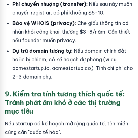
Phí chuyển nhượng (transfer):
Nếu sau này muốn
chuyển registrar, có phí khoảng $6-10.
Bảo vệ WHOIS (privacy):
Che giấu thông tin cá
nhân khỏi công khai, thường $3-8/năm. Cần thiết
nếu founder muốn privacy.
Dự trữ domain tương tự:
Nếu domain chính đắt
hoặc bị chiếm, có kế hoạch dự phòng (ví dụ:
acmestartup.io, acmestartup.co). Tính chi phí cho
2-3 domain phụ.
9. Kiểm tra tính tương thích quốc tế:
Tránh phát âm khó ở các thị trường
mục tiêu
Nếu startup có kế hoạch mở rộng quốc tế, tên miền
cũng cần "quốc tế hóa".