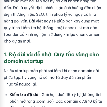
như mua một cái tên bất kỳ rồi đợi khách hàng tìm
đến. Đó là quyết định chiến lược ảnh hưởng đến nhận
diện thương hiệu, SEO, tính pháp lý và ngay cả khả
năng gọi vốn. Bài viết này sẽ giúp bạn xây dựng một
quy trình kiểm tra hệ thống—một checklist mà các
founder có kinh nghiệm sử dụng khi lựa chọn domain
cho dự án mới.
1. Độ dài và dễ nhớ: Quy tắc vàng cho
domain startup
Nhiều startup mắc phải sai lầm khi chọn domain dài,
phức tạp, hy vọng nó sẽ mô tả đầy đủ sản phẩm.
Thực tế ngược lại.
Kiểm tra độ dài:
Giới hạn dưới 15 ký tự (không tính
phần mở rộng .com, .io). Các domain dưới 10 ký tự