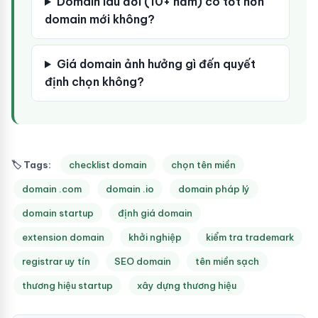
Domain lâu đời (10+ năm) có tốt hơn
domain mới không?
Giá domain ảnh hưởng gì đến quyết
định chọn không?
🏷 Tags:
checklist domain
chọn tên miền
domain .com
domain .io
domain pháp lý
domain startup
định giá domain
extension domain
khởi nghiệp
kiểm tra trademark
registrar uy tín
SEO domain
tên miền sạch
thương hiệu startup
xây dựng thương hiệu