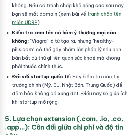
không. Nếu có tranh chấp khả năng cao sau này,
bạn sẽ mất domain (xem bài về
tranh chấp tên
miền UDRP
).
Kiểm tra xem tên có hàm ý thương mại nào
không:
"Viagra" là từ tạo ra, nhưng "healthy-
pills.com" có thể gây nhầm lẫn pháp lý nếu bạn
bán bất cứ thứ gì liên quan sức khoẻ mà không
phải thuốc chính thức.
Đối với startup quốc tế:
Hãy kiểm tra các thị
trường chính (Mỹ, EU, Nhật Bản, Trung Quốc) để
đảm bảo không có xung đột. Điều này sẽ giúp ích
khi startup mở rộng.
5. Lựa chọn extension (.com, .io, .co,
.app...): Cân đối giữa chi phí và độ tin