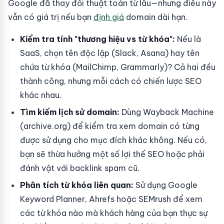
Google đã thay đổi thuật toán từ lâu—nhưng điều này
vẫn có giá trị nếu bạn
định giá
domain dài hạn.
Kiểm tra tính "thương hiệu vs từ khóa":
Nếu là
SaaS, chọn tên độc lập (Slack, Asana) hay tên
chứa từ khóa (MailChimp, Grammarly)? Cả hai đều
thành công, nhưng mỗi cách có chiến lược SEO
khác nhau.
Tìm kiếm lịch sử domain:
Dùng Wayback Machine
(archive.org) để kiểm tra xem domain có từng
được sử dụng cho mục đích khác không. Nếu có,
bạn sẽ thừa hưởng một số lợi thế SEO hoặc phải
đánh vật với backlink spam cũ.
Phân tích từ khóa liên quan:
Sử dụng Google
Keyword Planner, Ahrefs hoặc SEMrush để xem
các từ khóa nào mà khách hàng của bạn thực sự