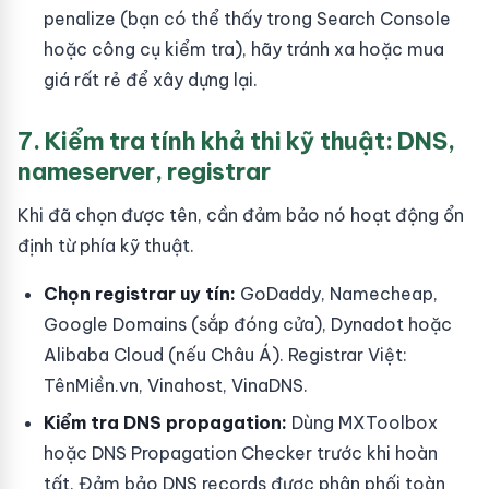
penalize (bạn có thể thấy trong Search Console
hoặc công cụ kiểm tra), hãy tránh xa hoặc mua
giá rất rẻ để xây dựng lại.
7. Kiểm tra tính khả thi kỹ thuật: DNS,
nameserver, registrar
Khi đã chọn được tên, cần đảm bảo nó hoạt động ổn
định từ phía kỹ thuật.
Chọn registrar uy tín:
GoDaddy, Namecheap,
Google Domains (sắp đóng cửa), Dynadot hoặc
Alibaba Cloud (nếu Châu Á). Registrar Việt:
TênMiền.vn, Vinahost, VinaDNS.
Kiểm tra DNS propagation:
Dùng MXToolbox
hoặc DNS Propagation Checker trước khi hoàn
tất. Đảm bảo DNS records được phân phối toàn