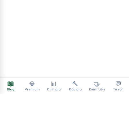
📖
💎
📊
🔨
🤝
💬
Blog
Premium
Định giá
Đấu giá
Kiếm tiền
Tư vấn
Tên Miền Đẳng Cấp
✓