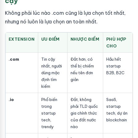
cậy
Không phải lúc nào .com cũng là lựa chọn tốt nhất,
nhưng nó luôn là lựa chọn an toàn nhất.
EXTENSION
ƯU ĐIỂM
NHƯỢC ĐIỂM
PHÙ HỢP
CHO
.com
Tin cậy
Đắt hơn, có
Hầu hết
nhất, người
thể bị chiếm
startup
dùng mặc
nếu tên đơn
B2B, B2C
định tìm
giản
kiếm
.io
Phổ biến
Đắt, không
SaaS,
trong
phải TLD quốc
startup
startup
gia chính thức
tech, dự án
tech,
của đất nước
blockchain
trendy
nào