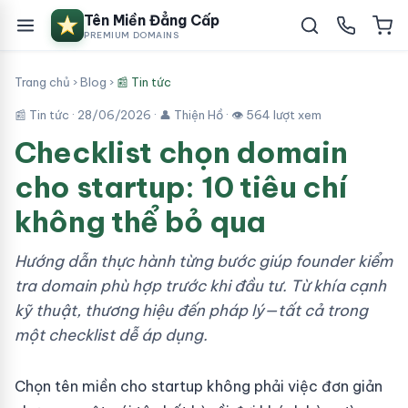
Tên Miền Đẳng Cấp
PREMIUM DOMAINS
Trang chủ
›
Blog
›
📰 Tin tức
📰 Tin tức ·
28/06/2026
· 👤 Thiện Hồ · 👁 564 lượt xem
Checklist chọn domain
cho startup: 10 tiêu chí
không thể bỏ qua
Hướng dẫn thực hành từng bước giúp founder kiểm
tra domain phù hợp trước khi đầu tư. Từ khía cạnh
kỹ thuật, thương hiệu đến pháp lý—tất cả trong
một checklist dễ áp dụng.
Chọn tên miền cho startup không phải việc đơn giản