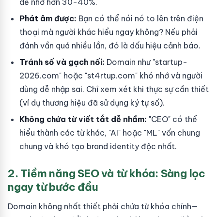
dễ nhớ hơn 30-40%.
Phát âm được:
Bạn có thể nói nó to lên trên điện
thoại mà người khác hiểu ngay không? Nếu phải
đánh vần quá nhiều lần, đó là dấu hiệu cảnh báo.
Tránh số và gạch nối:
Domain như "startup-
2026.com" hoặc "st4rtup.com" khó nhớ và người
dùng dễ nhập sai. Chỉ xem xét khi thực sự cần thiết
(ví dụ thương hiệu đã sử dụng ký tự số).
Không chứa từ viết tắt dễ nhầm:
"CEO" có thể
hiểu thành các từ khác, "AI" hoặc "ML" vốn chung
chung và khó tạo brand identity độc nhất.
2. Tiềm năng SEO và từ khóa: Sàng lọc
ngay từ bước đầu
Domain không nhất thiết phải chứa từ khóa chính—