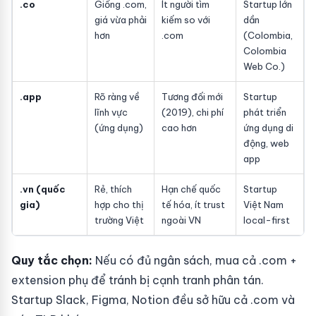
.co
Giống .com,
Ít người tìm
Startup lớn
giá vừa phải
kiếm so với
dần
hơn
.com
(Colombia,
Colombia
Web Co.)
.app
Rõ ràng về
Tương đối mới
Startup
lĩnh vực
(2019), chi phí
phát triển
(ứng dụng)
cao hơn
ứng dụng di
động, web
app
.vn (quốc
Rẻ, thích
Hạn chế quốc
Startup
gia)
hợp cho thị
tế hóa, ít trust
Việt Nam
trường Việt
ngoài VN
local-first
Quy tắc chọn:
Nếu có đủ ngân sách, mua cả .com +
extension phụ để tránh bị cạnh tranh phân tán.
Startup Slack, Figma, Notion đều sở hữu cả .com và