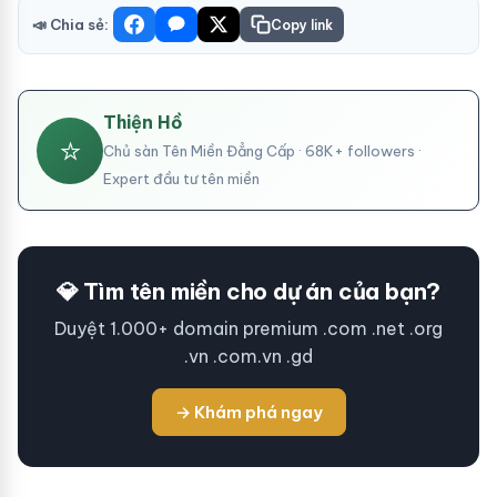
📣 Chia sẻ:
Copy link
Thiện Hồ
⭐
Chủ sàn Tên Miền Đẳng Cấp · 68K+ followers ·
Expert đầu tư tên miền
💎 Tìm tên miền cho dự án của bạn?
Duyệt 1.000+ domain premium .com .net .org
.vn .com.vn .gd
→ Khám phá ngay