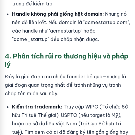
trang để kiểm tra.
Handle không phải giống hệt domain:
Nhưng nó
nên dễ liên kết. Nếu domain là "acmestartup.com",
các handle như "acmestartup" hoặc
"acme_startup" đều chấp nhận được.
4. Phân tích rủi ro thương hiệu và pháp
lý
Đây là giai đoạn mà nhiều founder bỏ qua—nhưng là
giai đoạn quan trọng nhất để tránh những vụ tranh
chấp tên miền sau này.
Kiểm tra trademark:
Truy cập WIPO (Tổ chức Sở
hữu Trí tuệ Thế giới), USPTO (nếu target là Mỹ),
hoặc cơ sở dữ liệu Việt Nam (tại Cục Sở hữu Trí
tuệ). Tìm xem có ai đã đăng ký tên gần giống hay